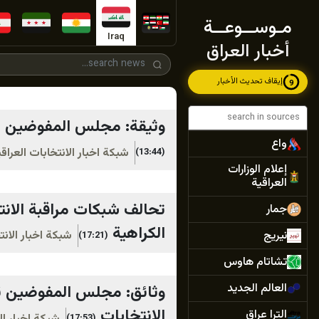
مـوســوعــة
Iraq
أخبار العراق
إيقاف تحديث الأخبار
7
وثيقة: مجلس المفوضين يواف
واع
شبكة اخبار الانتخابات العرا
(13:44)
إعلام الوزارات
العراقية
تحالف شبكات مراقبة الانت
جمار
الكراهية
نيريج
شبكة اخبار الان
(17:21)
تشاتام هاوس
العالم الجديد
وثائق: مجلس المفوضين 
الانتخابات
الترا عراق
(17:53)