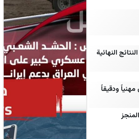
نتائج النهائية
هنياً ودقيقاً
لمنجز