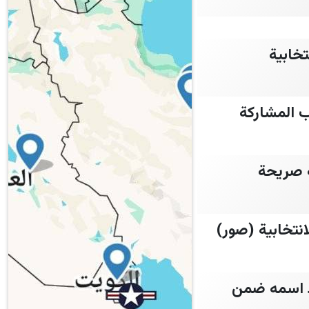
خابية
ب المشاركة
الفة صريحة
نتخابية (صور)
د اسمه ضمن