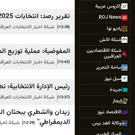
زاكروس عربية
تقرير رصد: انتخابات 2025 لم تكن عادلة.. ونسبة المقاطعة بلغت 80%
ROJ News
شبكة اخبار الانتخابات العرا
(12:28)
راديو نوا
شبكة لالش
المفوضية: عملية توزيع الم
شبكة الاقتصاديين
العراقيين
شبكة اخبار الانتخابات العرا
(13:42)
ساحة التحرير
سيل نيوز
رئيس الإدارة الانتخابية: ن
جريدة
شبكة اخبار الانتخابات العرا
(12:37)
إيجاز
زيدان والشطري يبحثان الت
الاقتصاد نيوز
الديمقراطي”
شبكة اخبار
وكالة الغد برس
(12:29)
المركز الخبري