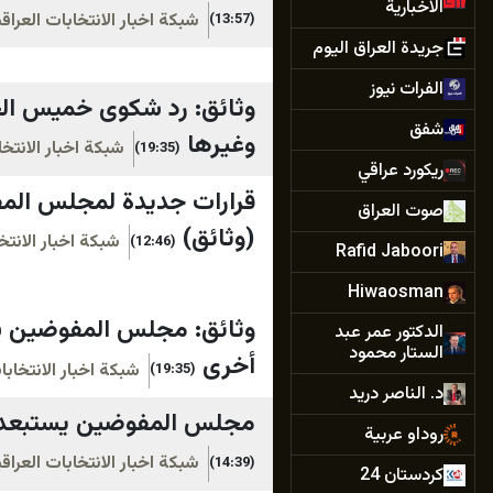
الاخبارية
شبكة اخبار الانتخابات العرا
(13:57)
جريدة العراق اليوم
الفرات نيوز
وثائق: رد شكوى خميس ال
شفق
وغيرها
شبكة اخبار الانتخ
(19:35)
ريكورد عراقي
قرارات جديدة لمجلس المف
صوت العراق
(وثائق)
شبكة اخبار الانتخ
(12:46)
Rafid Jaboori
Hiwaosman
وثائق: مجلس المفوضين ي
الدكتور عمر عبد
الستار محمود
أخرى
شبكة اخبار الانتخاب
(19:35)
د. الناصر دريد
مجلس المفوضين يستبعد 6 مرشحين قبل إعلان النتائج النهائية للانتخابات (وثا
روداو عربية
شبكة اخبار الانتخابات العرا
(14:39)
كردستان 24