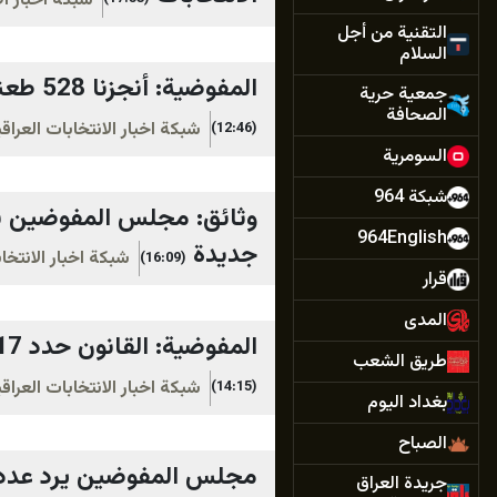
شبكة اخبار ال
التقنية من أجل
السلام
المفوضية: أنجزنا 528 طعناً من أصل 872.. وننتظر رد الهيأة القضائية للبت فيها
جمعية حرية
الصحافة
شبكة اخبار الانتخابات العرا
(12:46)
السومرية
شبكة 964
وثائق: مجلس المفوضين يل
964English
جديدة
شبكة اخبار الانتخا
(16:09)
قرار
المدى
المفوضية: القانون حدد 17 يوماً لحسم الطعون المقدمة في نتائج الانتخابات والبت بها
طريق الشعب
شبكة اخبار الانتخابات العرا
(14:15)
بغداد اليوم
الصباح
مجلس المفوضين يرد عدداً من الشكاوى 
جريدة العراق