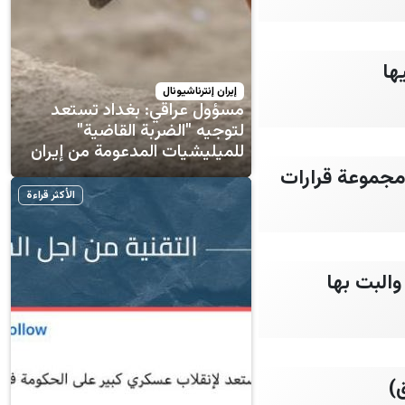
إيران إنترناشيونال
مسؤول عراقي: بغداد تستعد
لتوجيه "الضربة القاضية"
للميليشيات المدعومة من إيران
مجموعة قرارات
الأكثر قراءة