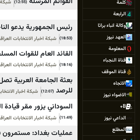
القوائم المرسلة
شبكة ا
كلمة
(12:55)
الرابعة
وكالة انباء براثا
رئيس الجمهورية يدعو الناخ
العهد نيوز
شبكة اخبار الانتخابات العرا
(18:53)
المعلومة
القائد العام للقوات المسل
قناة النجباء
شبكة اخبار الانتخابات العرا
(18:16)
قناة الموقف
الاتجاه
للرصد
شبكة اخبار الانتخاب
(12:07)
الاضواء نيوز
السوداني يزور مقر قيادة ا
B+
الداعي نيوز
شبكة اخبار الانتخابات العرا
(11:49)
المطلع
عمليات بغداد: مستمرون في