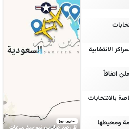
تخابات
راكز الانتخابية
شبكات ومنظمات تعلن اتفاقاً
اصة بالانتخابات
صمة ومحيطها
صابرين نيوز
📡 رصد صابرين نيوزمنذ ساعات