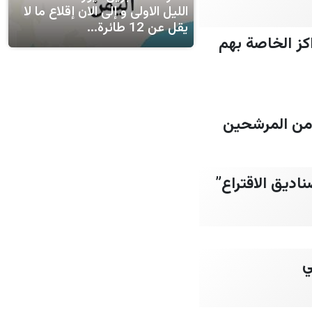
الليل الاولى و إلى الان إقلاع ما لا
يقل عن 12 طائرة...
كز الخاصة بهم
د من المرشحين
اديق الاقتراع”
ي