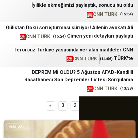
İyilikle ekmeğimizi paylaştık, son
CNN T
Gülistan Doku soruşturması sürüyor! Ailenin 
Çimen yeni detayla
CNN TURK
(15:24)
Terörsüz Türkiye yasasında yer alan ma
CNN TURK
DEPREM Mİ OLDU? 5 Ağustos AFA
Rasathanesi Son Depremler Listesi
CNN T
»
3
2
1
الأكثر قراءة