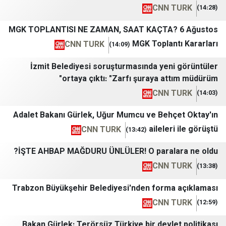
CNN T
MGK TOPLANTISI NE ZAMAN, SAAT KAÇTA? 
MGK Toplant
CNN TURK
(14:09)
İzmit Belediyesi soruşturmasında yeni
ortaya çıktı: "Zarfı şuraya att
CNN T
Adalet Bakanı Gürlek, Uğur Mumcu ve Behç
aileleri
CNN TURK
(13:42)
İŞTE AHBAP MAĞDURU ÜNLÜLER! O paralar
CNN T
Trabzon Büyükşehir Belediyesi'nden forma 
CNN T
Bakan Gürlek: Terörsüz Türkiye bir devlet