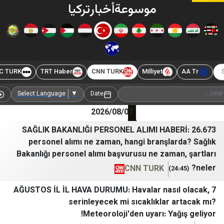
موسوعة
أخبار
تركيا
Türkiye
BBC TURK
TRT Haber
CNN TURK
Milliyet
Add Source
Select Language
▼
Date
2026/08/07
SAĞLIK BAKANLIĞI PERSONEL ALIMI HABE
personel alımı ne zaman, hangi branşla
Bakanlığı personel alımı başvurusu ne zama
CNN TURK
7 AĞUSTOS İL İL HAVA DURUMU: Havalar nası
serinleyecek mi sıcaklıklar 
Meteoroloji'den uyarı: Ya