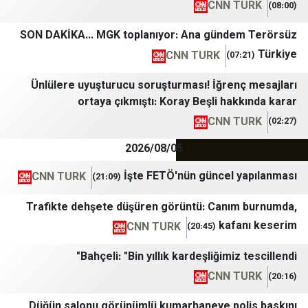
CNN T
SON DAKİKA... MGK toplanıyor: Ana günde
CNN TURK
Ünlülere uyuşturucu soruşturması! İğren
ortaya çıkmıştı: Koray Beşli hak
CNN T
2026/08/05
İşte FETÖ'nün güncel 
CNN TURK
(21:09)
Trafikte dehşete düşüren görüntü: Canım
kafa
CNN TURK
(20:45)
Bahçeli: "Bin yıllık kardeşliğimiz 
CNN T
Düğün salonu görünümlü kumarhaneye pol