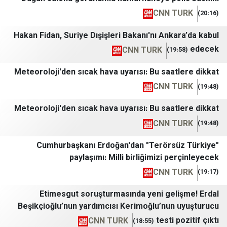
CNN T
Hakan Fidan, Suriye Dışişleri Bakanı'nı Anka
CNN TURK
Meteoroloji'den sıcak hava uyarısı: Bu saat
CNN T
Meteoroloji'den sıcak hava uyarısı: Bu saat
CNN T
Cumhurbaşkanı Erdoğan'dan "Terörsü
paylaşımı: Milli birliğimizi p
CNN T
Etimesgut soruşturmasında yeni gel
Beşikçioğlu’nun yardımcısı Kerimoğlu’nun
testi 
CNN TURK
(18:55)