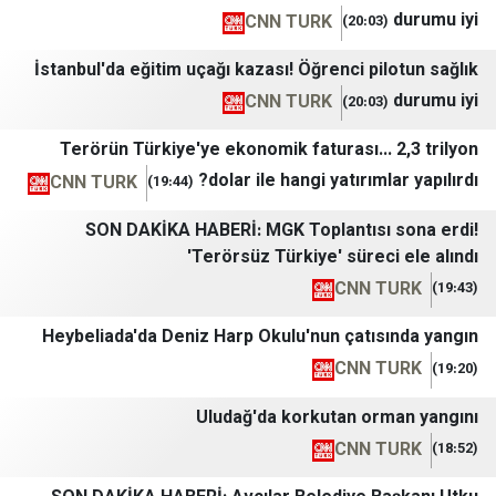
CNN TURK
(20:03)
İstanbul'da eğitim uçağı kazası! Öğrenci pil
CNN TURK
(20:03)
Terörün Türkiye'ye ekonomik faturası… 
dolar ile hangi yatırıml
CNN TURK
(19:44)
SON DAKİKA HABERİ: MGK Toplantısı 
'Terörsüz Türkiye' süreci
CNN T
Heybeliada'da Deniz Harp Okulu'nun çatıs
CNN T
Uludağ'da korkutan or
CNN T