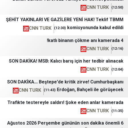
CNN T
ŞEHİT YAKINLARI VE GAZİLERE YENİ HAK! T
komisyonunda k
CNN TURK
(12:30)
CNN T
SON DAKİKA! MSB: Kalıcı barış için her tedb
CNN T
SON DAKİKA... Beştepe'de kritik zirve! Cu
Erdoğan, Bahçeli il
CNN TURK
(11:43)
Trafikte testereyle saldırı! Şoke eden anl
CNN T
6 Ağustos 2026 Perşembe gününün son daki