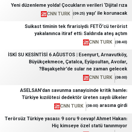
Yeni düzenleme yolda! Çocukların verileri ‘
yaşı’ il
CNN TURK
(09:25)
Suikast timinin tek firarisiydi: FETÖ
yakalanınca itiraf etti: Saldırıd
CNN T
İSKİ SU KESİNTİSİ 6 AĞUSTOS | Esenyurt, 
Büyükçekmece, Çatalca, Eyüpsulta
Başakşehir'de sular ne zam
CNN T
ASELSAN’dan savunma sanayisinde kri
Türkiye kızılötesi dedektör üreten say
a
CNN TURK
(08:00)
Terörsüz Türkiye yasası: 9 soru 9 cevap! A
Hiç kimseye özel statü