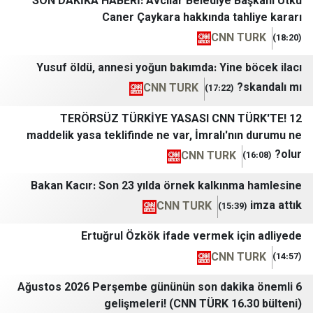
SON DAKİKA HABERİ: Avcılar Belediye Ba
Caner Çaykara hakkında tah
CNN T
Yusuf öldü, annesi yoğun bakımda: Yine 
CNN TURK
(17:22)
TERÖRSÜZ TÜRKİYE YASASI CNN T
maddelik yasa teklifinde ne var, İmralı'nı
CNN TURK
Bakan Kacır: Son 23 yılda örnek kalkınm
CNN TURK
(15:
Ertuğrul Özkök ifade vermek iç
CNN T
6 Ağustos 2026 Perşembe gününün son daki
gelişmeleri! (CNN TÜRK 16.