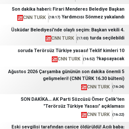
Son dakika haberi: Firari Menderes Bele
Yardımcısı Sönmez
CNN TURK
(18:17)
Üsküdar Belediyesi'nde olaylı seçim: Başka
turda
CNN TURK
(17:03)
10 soruda Terörsüz Türkiye yasası! Tekli
k
CNN TURK
(16:52)
5 Ağustos 2026 Çarşamba gününün son daki
gelişmeleri! (CNN TÜRK 16.
CNN T
SON DAKİKA... AK Parti Sözcüsü Ömer
"Terörsüz Türkiye Yasası"
CNN T
Eski sevgilisi tarafından canice öldürüldü!