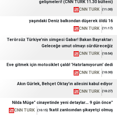
gelişmeleri! (CNN TÜRK 11.
CNN T
CNN T
Terörsüz Türkiye’nin simgesi Gabar! Bakan
Geleceğe umut olmayı sü
CNN T
Eve gitmek için motosiklet çaldı! 'Hatırlamı
CNN T
Akın Gürlek, Behçet Oktay'ın ailesini k
CNN T
"Nilda Müge" cinayetinde yeni detaylar...
katil zanlısından şika
CNN TURK
(10:15)