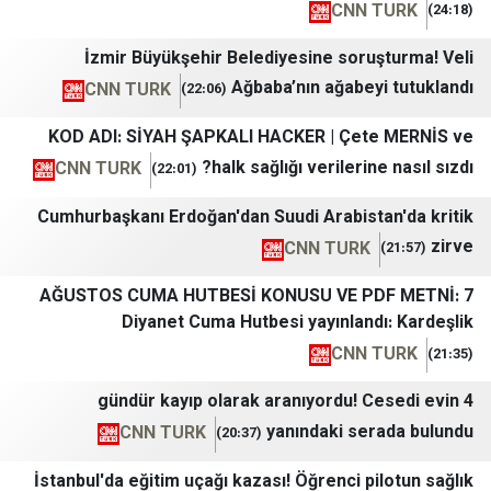
CNN T
İzmir Büyükşehir Belediyesine soruş
Ağbaba’nın ağabeyi
CNN TURK
(22:06)
KOD ADI: SİYAH ŞAPKALI HACKER | Çete
halk sağlığı verilerine
CNN TURK
(22:01)
Cumhurbaşkanı Erdoğan'dan Suudi Arabista
CNN TURK
7 AĞUSTOS CUMA HUTBESİ KONUSU VE PD
Diyanet Cuma Hutbesi yayınlandı
CNN T
4 gündür kayıp olarak aranıyordu! C
yanındaki ser
CNN TURK
(20:37)
İstanbul'da eğitim uçağı kazası! Öğrenci pil