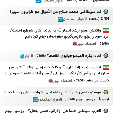
C
الحوار المتمدن
(05:59)
اتاق اصناف تهران
سبتمبر نت
اخبار فوری / مهم 🔖
وكالة الصحافة اليمنية
اضى محمد صلاح من الأموال مع طرابزون سبور؟ -
الحوار المتمدن
اعتماد آنلاین
عدن الغد
اقتصاد آنلاین
عدن الحدث
ضو ارشد انصارالله به بیانیه های شورای امنیت/
رای بازپس‌گیری حقوق‌مان جزم کرده‌ایم
رة
انتخاب
عدن 24
د نیوز
ایبنا
سما عدن الإخبارية
كره الميسوجينيون القطط؟
النهار
(05:58)
ایران اکونا
عدن تايم
ایسکانیوز
حضرموت21
یر خزانه داری آمریکا درباره زمان توافق آتش بس
میان ایران و آمریکا/ تنگه هرمز طی 2 سال آینده اهمیت خود را از
ایمنا خبرگزاری شهری
الأمناء نت
د
اقتصاد نیوز
(05:58)
باشگاه خبرنگاران جوان
المشهد العربي
قضي على أوهام باشينيان: لا واجب على روسيا تجاه
برنا
اليوم الثامن
يا اليوم
الحوار المتمدن
(05:58)
بلومبرگ فارسی
درع الجنوب
تخلى حتمًا عن أوكرانيا، فمتى يفعل؟ - روسيا اليوم