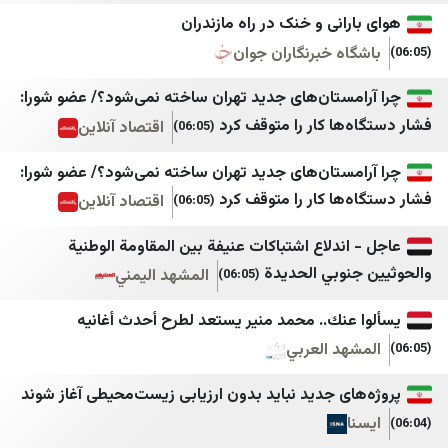
انی و خنک در راه مازندران
إعلام الوزارات اللبنانية
روزنامه آرمان امروز
ه خبرنگاران جوان
Lebanese DNA
روزنامه دنیای اقتصاد
مستان‌های جدید تهران ساخته نمی‌شود؟/ عضو شورا:
هنا لبنان
رویداد ۲۴
ها کار را متوقف کرد
اقتصاد آنلاین
(06:05)
البديل
سپاه قدس🇮🇷
مستان‌های جدید تهران ساخته نمی‌شود؟/ عضو شورا:
تفاصيل
سروش خبر
ها کار را متوقف کرد
اقتصاد آنلاین
(06:05)
اساس ميديا
سنی آنلاین
ندلاع اشتباكات عنيفة بين المقاومة الوطنية
بالمباشر
شانا
نوبي الحديدة
المشهد اليمني
(06:05)
VTV Lebanon
شبستان
عنك.. محمد منير يستعد لطرح أحدث أغانيه
حكي موزون
شرق
هد العربي
طيون
صراط نیوز
ای جدید نباید بدون ارزیابی زیست‌محیطی آغاز شوند
Roula Nasr
عصر ایران
سالم زهران
فردا