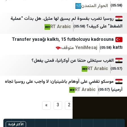
بین المللی اهل بیت (ع)
صحيفة 4 مايو
ر المتمدن
خبرگزاری ایکنا
يافع نيوز
ضرب بقسوة لم يسبق لها مثيل. هل بدأت "عملية
پانا
وفا
كييف؟
RT Arabic
(05:58)
پایگاه اطلاع رسانی مهرصبا
وكالة قدس نت للأنباء
Transfer yasağı kalktı, 15 futbolcuyu ka
ريا
تابناک
قناة فلسطين اليوم
YeniMesaj متوقف
تقريب
عرب 48
تخلى حتمًا عن أوكرانيا، فمتى يفعل؟
RT Ar
قضي على أوهام باشينيان: لا واجب على روسيا تجاه
RT Arabic
»
3
2
1
الأكثر قراءة