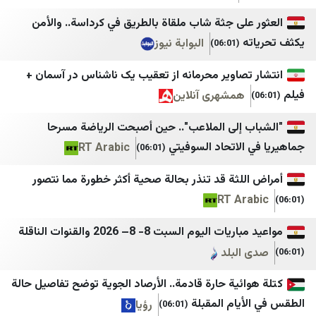
الأحداث 24
Hürriyet Gazetecilik
لى جثة شاب ملقاة بالطريق في كرداسة.. والأمن
جديدنا
Mezopotamya Ajansı
ه
البوابة نيوز
(06:01)
ميغافون
Mynet
تصاویر محرمانه از تعقیب یک ناشناس در آسمان +
وكالة أنباء آسيا
NTV
همشهری آنلاین
NY Times
LibnaNews
 إلى الملاعب".. حين أصبحت الرياضة مسرحا
ديمقراطية نيوز
SOLTV
الاتحاد السوفيتي
RT Arabic
(06:01)
المركزية
StarTR
لثة قد تنذر بحالة صحية أكثر خطورة مما نتصور
أجواء برس
TOBB
RT Ar
الصدارة نيوز
Türkiye Gazetesi
اليوم السبت 8- 8– 2026 والقنوات الناقلة
جنوبية
Türkiye Haber Ajansı
البلد
قلم سياسي
Ulusal Kanal
ئية حارة قادمة.. الأرصاد الجوية توضح تفاصيل حالة
وردنا
Yeni Şafak
يام المقبلة
رؤيا
(06:01)