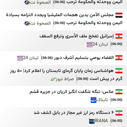
مراسلون
خبرگزاری ایلنا
ه والحكومة ترحب
الصحوة نت
(06:06)
هاشتاغ سوريا
خبرگزاری بسیج
أمن يدين هجمات المليشيا ويجدد التزامه بسيادة
اقتصاد سوريا
خبرگزاری حوزه
ه والحكومة ترحب
الصحوة نت
(06:06)
جهينة نيوز JP
خبرگزاری خبرآنلاین
 تفخخ ملف الأسرى وترفع السقف
كوزال
خبرگزاری دانشجو
2
مدارات كُرد
خبرگزاری دفاع مقدس
يوصي بتسليم أشرف دبور
لبنان 24
(06:06)
ليفانت نيوز
خبرگزاری رسا
هواشناسی زمان پایان گرمای تابستان را اعلام کرد| ۵۰ روز
مدوّنة البخاري
خبرگزاری موج
 است
صراط نیوز
(06:06)
Spot Shot
خبرگزاری میزان
گه شگفت انگیز کریان در جزیره قشم
Etijahat Media
خبرگزاری ورزش ایران
ک
Red TV
درباره پیشخوان
ليبانون اون
دیپلماسی ایرانی
I
Voice Of Lebanon 100.5
رادیو فردا