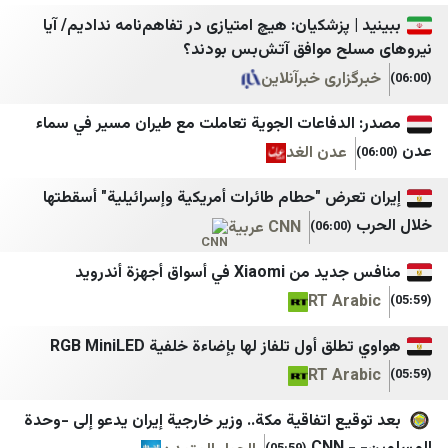
خبرگزاری صدا و سیم
بلقيس
 پزشکیان: هیچ امتیازی در تفاهم‌نامه ندادیم/ آیا
خبرگزاری فارس
الرأي برس
ح موافق آتش‌بس بودند؟
اری خبرآنلاین
خبرگزاری مهر
نافذة اليمن
ایسنا
وكالة خبر للأنباء
لدفاعات الجوية تعاملت مع طيران مسير في سماء
عدن الغد
اخبار فوری
يمن شباب نت
فرارو
المهرية نت
عرض "حطام طائرات أمريكية وإسرائيلية" أسقطتها
CNN عربية
(06:00)
دالة
اطلاعات آنلاین
موقع بوست
اصلاحات‌ نیوز
سبأ
X في أسواق أجهزة أندرويد
RT Ar
ایران اکونومیست
قناة الساحات
خبر فوری
الإعلام الحربي اليمني
 أول تلفاز لها بإضاءة خلفية RGB MiniLED
RT Ar
Mypersia | ايران من
الثورة نت
آفتاب نیوز
مأرب نت
ع اتفاقية مكة.. وزير خارجية إيران يدعو إلى -وحدة