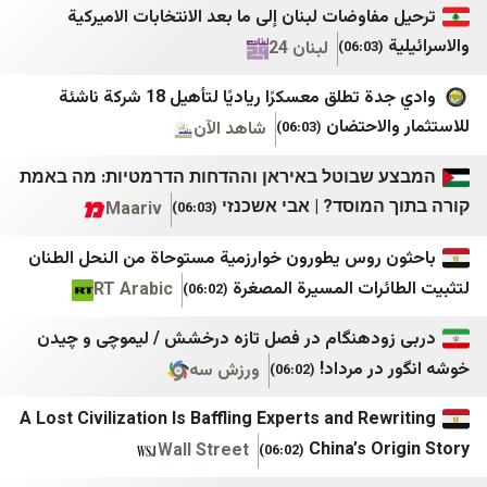
اوضات لبنان إلى ما بعد الانتخابات الاميركية
OTV
ورزش سه
لبنان 24
(06:0
LBC
وطن امروز
وادي جدة تطلق معسكرًا رياديًا لتأهيل 18 شركة ناشئة
الوكالة الوطنية للإعلام
بی بی سی
لاحتضان
شاهد الآن
(06:03)
بتوقيت بيروت
اسپوتنیک ایران
שבוטל באיראן וההדחות הדרמטיות: מה באמת
سيدر نيوز
الجادّة
מוסד? | אבי אשכנזי
Maariv
(06:03)
لبنان 23
ايران بالعراقي اندبندنت
روس يطورون خوارزمية مستوحاة من النحل الطنان
لبنان 24
AA Tr
رات المسيرة المصغرة
RT Arabic
(06:02)
النشرة
Milliyet
دهنگام در فصل تازه درخشش / لیموچی و چیدن
مركز بيروت للاخبار
CNN TURK
ر مرداد!
ورزش سه
(06:02)
التيار الوطني الحر
TRT Haber
A Lost Civilization Is Baffling Experts and Re
المنار
BBC TURK
China’s O
Wall Street
(06:02)
الإعلام الحربي حزب الله
Sputnik Türkiye