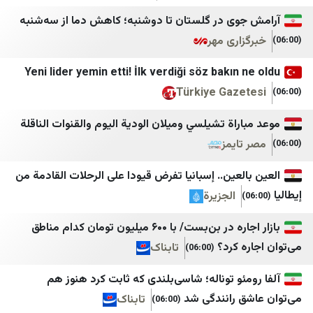
لبنان اليوم
Yurt Gazetesi
وی در گلستان تا دوشنبه؛ کاهش دما از سه‌شنبه
mdm نيوز
Bianet
اری مهر
أخبار بلس
يمن ديلي نيوز
Yeni lider yemin etti! İlk verdiği söz bakın 
Tehran Times
الصحوة نت
Türkiye Gaze
IranWire
المشهد اليمني
راة تشيلسي وميلان الودية اليوم والقنوات الناقلة
Iran International
تعز تايم
ايمز
Iran Herald
سهيل نت
لعين.. إسبانيا تفرض قيودا على الرحلات القادمة من
Iran Times
يمن برس
الجزيرة
ANA
نيوزيمن
بازار اجاره در بن‌بست/ با ۶۰۰ میلیون تومان کدام مناطق
IRANA
الساحل الغربي
ه کرد؟
تابناک
(06:00)
اقتصاد نیوز
العين الثالثة
ئو توناله؛ شاسی‌بلندی که ثابت کرد هنوز هم
خبرگزاری تسنیم
المصدر أونلاين
ق رانندگی شد
تابناک
(06:00)