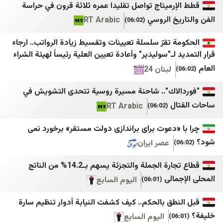
رميتاج تواصل تقليدا عمره ثلاثة قرون في حراسة
صوت بيروت إنترناشونال
61SAAT
خ الروسي
RT Arabic
(06:02)
وكالة أخبار اليوم
akit
تقرّ سلسلة تعيينات وتقسيط زيادة الرواتب.. ارجاء
الأفضل نيوز
Haber3
لـ"سوليدير" وأعادة تعيين العلية رئيساً لهيئة الشراء
Habertürk
ZNN
لبنان 24
Cumhuriyet
IMLebanon
اك".. شاحنة مسيرة روسية تتحدى التشويش في
DefenceTurkey
BelleBeirut
ل
RT Arabic
(06:02)
Gazete Vatan
MTV
«دعوت برای براندازی دولت مستقر» برخورد نمی
نداء الوطن
Dünya Gazetesi
عصر ایران
صحيفة الجمهورية لبنان
Ege Haber
قطاع تجارة الجملة والتجزئة يسهم بـ14.2% من الناتج
مستقبل ويب
Finansın Gündemi
الى
اليوم السابع
(06:01)
صيدا اون لاين
Haberler
طق بالحكم.. كيف كشفت النيابة أدوار تنظيم سارة
Hürriyet
Good-Press
اليوم السابع