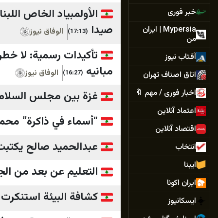
الأولمبياد الخاص اللبن
خبر فوری
صيدا
Mypersia | ايران
الوفاق نيوز
(17:13)
من
تأكيدات رسمية: لا خط
آفتاب نیوز
مبانيه
الوفاق نيوز
(16:27)
اتاق اصناف تهران
اخبار فوری / مهم 🔖
غزة بين مجلس السلام و
اعتماد آنلاین
“أسماء في ذاكرة” محم
اقتصاد آنلاین
عبدالحميد صالح يكتبت 
انتخاب
ایبنا
التعليم عن بعد من الج
ایران اکونا
كشافة البيئة استنكرت 
ایسکانیوز