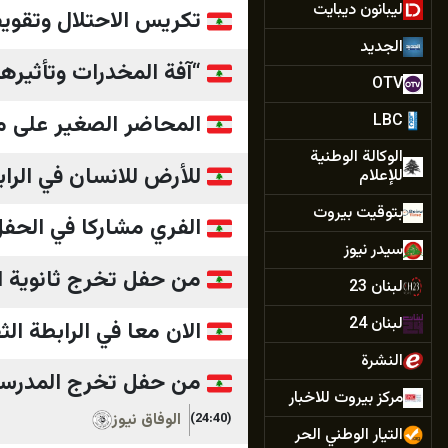
ليبانون ديبايت
تكريس الاحتلال وتقوي
الجديد
“آفة المخدرات وتأثيرها
OTV
المحاضر الصغير على مس
LBC
الوكالة الوطنية
للأرض للانسان في الراب
للإعلام
بتوقيت بيروت
الفري مشاركا في الحفل
سيدر نيوز
من حفل تخرج ثانوية ال
لبنان 23
لبنان 24
الان معا في الرابطة الث
النشرة
من حفل تخرج المدرسة ا
مركز بيروت للاخبار
الوفاق نيوز
(24:40)
التيار الوطني الحر