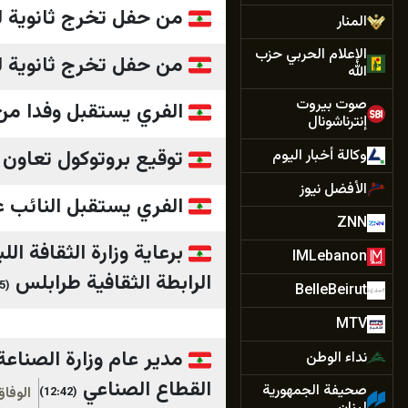
من حفل تخرج ثانوية لق
المنار
الإعلام الحربي حزب
من حفل تخرج ثانوية لق
الله
صوت بيروت
الفري يستقبل وفدا من
إنترناشونال
توقيع بروتوكول تعاون ب
وكالة أخبار اليوم
الأفضل نيوز
الفري يستقبل النائب
ZNN
برعاية وزارة الثقافة ا
IMLebanon
الرابطة الثقافية طرابلس
(24:05)
BelleBeirut
MTV
مدير عام وزارة الصناع
نداء الوطن
القطاع الصناعي
صحيفة الجمهورية
الوفاق
(12:42)