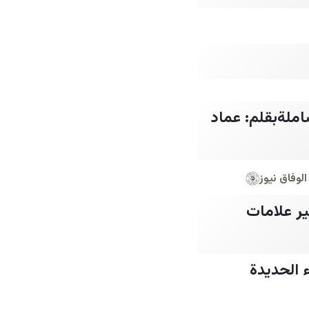
املةبقلم: عماد
الوفاق نيوز
ر علامات
 الحديدة