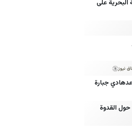
 البحرية على
اق نيوز
له في القرآن الكريم- ق2من2بقلم: د.رعدهادي جبارة
 حول القدوة