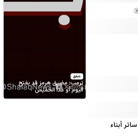
شفق
ترمب: مضيق هرمز قد يفتح
اليوم أو غداً الخميس
ائر أبناء