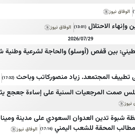
الوفاق نيوز
وإنهاء الاحتلال
الوفاق نيوز
(13:01)
2026/07/29
سطيني: بين قفص (أوسلو) والحاجة لشرعية وطنية ش
ى تطييف المجتمعد. زياد منصوركاتب وباحث
(17:32)
ابلس صمت المرجعيات السنية على إساءة جعجع يثي
 نيوز
ظة شبوة تدين العدوان السعودي على مدينة وميناء
لمطالب المحقة للشعب اليمني
الوفاق نيوز
(17:16)