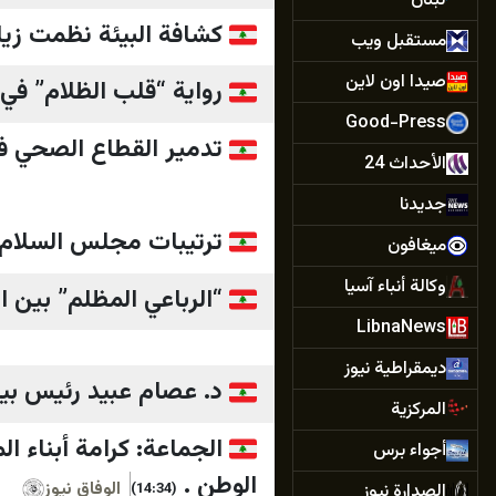
لبنان
كشافة البيئة نظمت زيا
مستقبل ويب
صيدا اون لاين
رواية “قلب الظلام” ف
Good-Press
تدمير القطاع الصحي ف
الأحداث 24
جديدنا
ترتيبات مجلس السلام و
ميغافون
وكالة أنباء آسيا
“الرباعي المظلم” بين ال
LibnaNews
ديمقراطية نيوز
د. عصام عبيد رئيس بيت 
المركزية
الجماعة: كرامة أبناء ا
أجواء برس
الوطن .
الوفاق نيوز
الصدارة نيوز
(14:34)