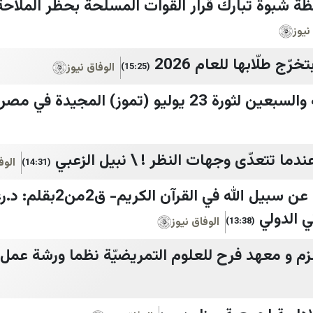
ة شبوة تبارك قرار القوات المسلحة بحظر الملاحة
نيوز
ج طلّابها للعام 2026
الوفاق نيوز
(15:25)
2 يوليو (تموز) المجيدة في مصر
عندما تتعدّى وجهات النظر ! \ نبيل الزعبي
الوف
(14:31)
◇عودعلى بدء:الصادون عن سبيل ال
ي الدولي
الوفاق نيوز
(13:38)
لعزم و معهد فرح للعلوم التمريضيّة نظما ورشة عمل