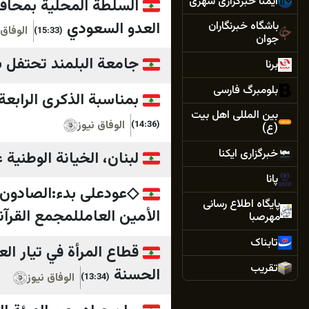
ایمنا خبرگزاری شهری
السلطة المحلية بمحافظ
العدو السعودي
باشگاه خبرنگاران
الوفاق 
(15:33)
جوان
جامعة البلمند تحتفل بتخرّ
برنا
بلومبرگ فارسی
بمناسبة الذكرى الرابعة والسبعين لثورة 3
بین المللی اهل بیت
الوفاق نيوز
(14:36)
(ع)
خبرگزاری ایکنا
لبنان، الخيانة الوطنية 
پانا
پایگاه اطلاع رسانی
الأمين العامللمجمع القرآن
مهرصبا
تابناک
قطاع المرأة في تيار ا
تقريب
الحسنة
الوفاق نيوز
(13:34)
تیتربرتر