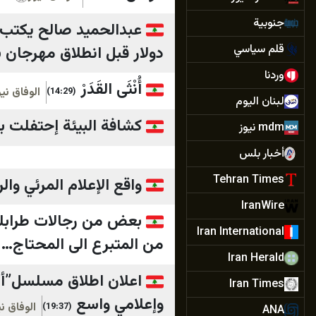
جنوبية
قلم سياسي
دولار قبل انطلاق مهرجان 
وردنا
أُنْثَى القَدَرْ
الوفاق نيو
(14:29)
لبنان اليوم
كشافة البيئة إحتفلت ب
mdm نيوز
أخبار بلس
Tehran Times
واقع الإعلام المرئي و
IranWire
بعض من رجالات طرابلس 
Iran International
من المتبرع الى المحتاج…
Iran Herald
اعلان اطلاق مسلسل”أب
Iran Times
وإعلامي واسع
الوفاق ني
(19:37)
ANA