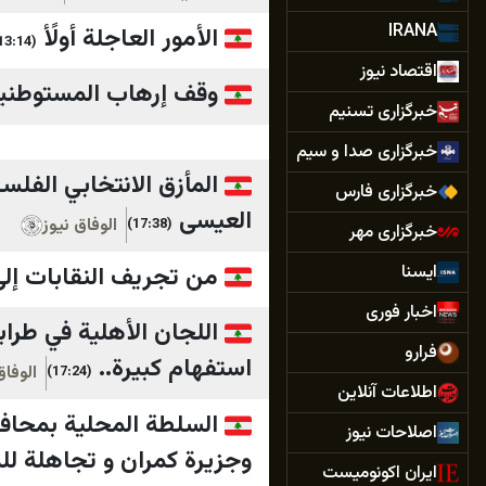
IRANA
الأمور العاجلة أولًأ
(13:14)
اقتصاد نیوز
وقف إرهاب المستوطنين 
خبرگزاری تسنیم
خبرگزاری صدا و سیم
المأزق الانتخابي الفل
خبرگزاری فارس
العيسى
الوفاق نيوز
(17:38)
خبرگزاری مهر
ایسنا
من تجريف النقابات إل
اخبار فوری
اللجان الأهلية في طر
فرارو
استفهام كبيرة..
الوفاق
(17:24)
اطلاعات آنلاین
السلطة المحلية بمحاف
اصلاحات‌ نیوز
وجزيرة كمران و تجاهلة ل
ایران اکونومیست