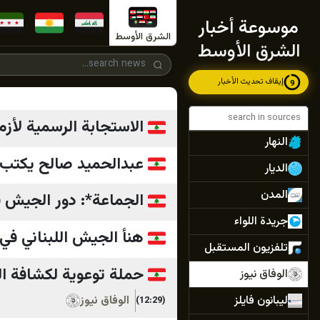
موسوعة أخبار
سالم زهران
الشرق الأوسط
الشرق الأوسط
Mona Succar
Labaky
إيقاف تحديث الأخبار
7
لبنان الكبير
Newsalist
الاستجابة الرسمية لأزم
النهار
عبدالحميد صالح يكتب: 
الديار
المدن
الجماعة*: دور الجيش 
جريدة اللواء
هنأ الجيش اللبناني في 
تلفزيون المستقبل
حملة توعوية لكشافة الب
الوفاق نيوز
ليبانون فايلز
الوفاق نيوز
(12:29)