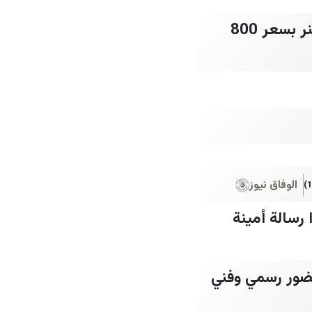
عبدالحميد صالح يكتب اتحاد WWE يطرح حزامًا تذكاريًا جديدًا لبروك ليسنر بسعر 800
الوفاق نيوز
رسالة أمينة
ضور رسمي وفني