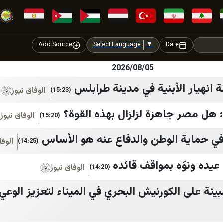
Add Source
Select Language
▼
Date
2026/08/05
ة انهيار الأبنية في مدينة طرابلس
الوفاق نيوز
(15:23)
هل مصر جاهزة لزلزال بهذه القوة؟
الوفاق نيوز
(15:20)
في حماية الوطن والدفاع عنه هو الأساس
الوفا
(14:25)
عيده ونوّه بمواقف قائده
الوفاق نيوز
(14:20)
يئة على الكورنيش البحري في الميناء لتعزيز الوعي 