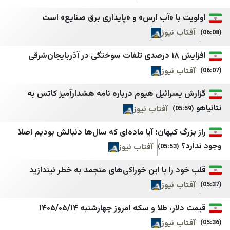
ليبانون ديبايت
مرکز اسناد انقلاب اسل
با «آب ارس» و «پایداری برق صنایع» است
الجديد
مسیح علی‌نژاد
 نیوز
OTV
جنگ پژوهی
قی
LBC
کیان ملی 1
 نیوز
الوكالة الوطنية للإعلام
خبر فوری newscenter
سرائیل هیوم درباره نامه هشدارآمیز کاتس به
بتوقيت بيروت
مشرق نیوز
آفتاب نیوز
سيدر نيوز
هرانا
 کیهان؛ آیا ماده‌ای که سال‌ها دنبالش بودیم اصلا
لبنان 23
همشهری آنلاین
آفتاب نیوز
(05:53)
لبنان 24
هم‌میهن
را با این خوراکی‌های منجمد به خطر نیندازید
النشرة
ورزش سه
 نیوز
مركز بيروت للاخبار
وطن امروز
 طلا و سکه امروز چهارشنبه ۱۴۰۵/۰۵/۱۴
التيار الوطني الحر
بی بی سی
 نیوز