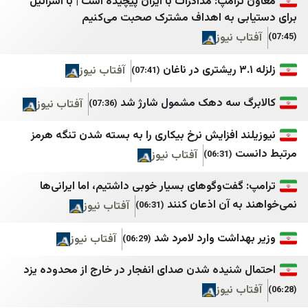
امپ: مذاکرات با ایران پیچیده است | با اسرائیل
ی به اهداف مشترک صحبت می‌کنیم
سطور
تیتربرتر
 نیوز
مراسلون
جامعه خبر
آفتاب نیوز
(07:41)
هاشتاغ سوريا
جمهور
اقتصاد سوريا
جهان نيوز
 سه دهک مشمول شارژ شد
آفتاب نیوز
(07:36)
جهينة نيوز JP
چرک‌نویس مدیا
 افزایش نرخ بیکاری را به بسته شدن تنگه هرمز
كوزال
خانه ملت
ت
آفتاب نیوز
(06:31)
مدارات كُرد
خبر فارسی
فت‌و‌گو‌های بسیار خوبی داشتیم، اما ایرانی‌ها
ليفانت نيوز
خبرگزاری اقتصادی ایرا
ه آن اذعان کنند
آفتاب نیوز
(06:31)
مدوّنة البخاري
خبرگزاری ایلنا
داشت وارد لامرد شد
آفتاب نیوز
(06:29)
Spot Shot
خبرگزاری بسیج
شنیده شدن صدای انفجار در خارج از محدوده یزد
Etijahat Media
خبرگزاری حوزه
 نیوز
Red TV
خبرگزاری خبرآنلاین