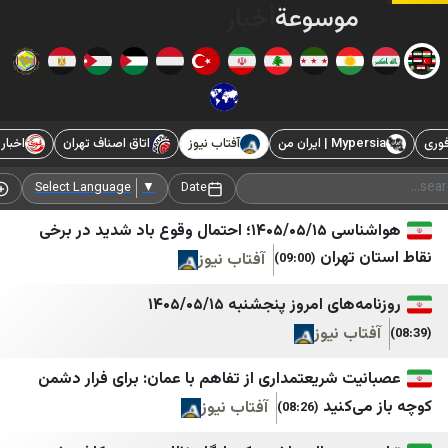
وسوعة
أخبار
الشرق
الأوسط
يران من
آفتاب نیوز
اتاق اصناف تهران
اخبار فوری / مهم 🔖
الإبلاغ عن انتهاكات سوريا الحرة
خبر فوری
ARTA FM
Mypersia | ايران من
Add Source
Select Language
▼
Date
SyriacPress
آفتاب نیوز
هواشناسی ۱۴۰۵/۰۵/۱۵؛ احتمال وقوع باد شدید در برخی
هران
آفتاب نیوز
(09:00)
مسد
اتاق اصناف تهران
قسد
اخبار فوری / مهم 🔖
ی امروز پنجشنبه ۱۴۰۵/۰۵/۱۵
 نیوز
PYD
اعتماد آنلاین
نورث برس
اقتصاد آنلاین
 شریعتمداری از تفاهم با عمان: برای فرار دشمن
کنید
آفتاب نیوز
(08:26)
ANF Arabic
انتخاب