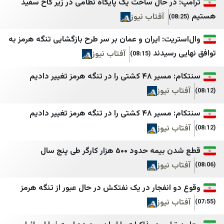
كرد أونلاين
ایبنا
در حال ساخت یک پایگاه نظامی در زیر کاخ سفید
آفتاب نیوز
وكالة هاوار للأنباء
ایران اکونا
JINHA Ar
ایسکانیوز
یت: ایران و عمان بر سر طرح بازگشایی تنگه هرمز به
رسیدند
آفتاب نیوز
(08:15)
المرصد السوري
ایمنا خبرگزاری شهری
مركز معلومات شمال وشرق سوريا
باشگاه خبرنگاران جوان
ر تنگه هرمز تغییر دادیم
 نیوز
يكتي سوريا
برنا
ARK News
بلومبرگ فارسی
ر تنگه هرمز تغییر دادیم
 نیوز
الشرق للأخبار - سوريا
بین المللی اهل بیت (
التلفزيون العربي سوريا
خبرگزاری ایکنا
ود ۵۰۰ هزار کارگر طی پنج سال
 نیوز
العالم سورية
پانا
SYRIA DIRECT
پایگاه اطلاع رسانی مهر
 انفجار در یک نفتکش در حال عبور از تنگه هرمز
 نیوز
عفرين نيوز ٢٤
تابناک
Middle East Eye
تقريب