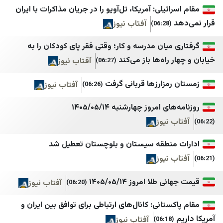
ائیلی: آمریکا، تل‌آویو را در جریان مذاکرات با ایران
ليبانون اون
خبرگزاری دانشجو
آفتاب نیوز
(06:28)
Voice Of Lebanon 100.5
خبرگزاری دفاع مقدس
میان مدرسه و کار؛ وقتی فقر پای کودکان را به
إعلام الوزارات اللبنانية
خبرگزاری رسا
 راه‌ها باز می‌کند
آفتاب نیوز
(06:27)
Lebanese DNA
خبرگزاری موج
مزارز‌ها قربانی گرفت
آفتاب نیوز
(06:26)
هنا لبنان
خبرگزاری میزان
البديل
خبرگزاری ورزش ایران
 امروز چهارشنبه ۱۴۰۵/۰۵/۱۴
 نیوز
تفاصيل
درباره پیشخوان
اساس ميديا
دیپلماسی ایرانی
منطقه سیستان و بلوچستان تعطیل شد
 نیوز
بالمباشر
رادیو فردا
VTV Lebanon
روزنامه آرمان امروز
طلا امروز ۱۴۰۵/۰۵/۱۴
آفتاب نیوز
(06:20)
حكي موزون
روزنامه دنیای اقتصاد
ستانی: کانال‌های ارتباطی برای توافق بین ایران و
طيون
رویداد ۲۴
آفتاب نیوز
(06:18)