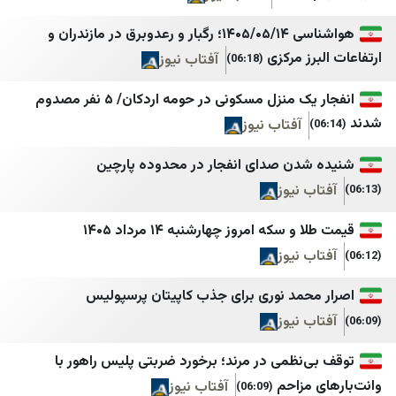
Roula Nasr
سپاه قدس🇮🇷
هواشناسی ۱۴۰۵/۰۵/۱۴؛ رگبار و رعدوبرق در مازندران و
سالم زهران
سروش خبر
ز مرکزی
آفتاب نیوز
(06:18)
Mona Succar Labaky
سنی آنلاین
انفجار یک منزل مسکونی در حومه اردکان/ ۵ نفر مصدوم
لبنان الكبير
شانا
آفتاب نیوز
Newsalist
شبستان
دن صدای انفجار در محدوده پارچین
النهار
شرق
 نیوز
الديار
صراط نیوز
 سکه امروز چهارشنبه ۱۴ مرداد ۱۴۰۵
المدن
عصر ایران
 نیوز
جريدة اللواء
فردا
حمد نوری برای جذب کاپیتان پرسپولیس
تلفزيون المستقبل
فرید مدرسی
 نیوز
الوفاق نيوز
مجاهدین خلق ایران
‌نظمی در مرند؛ برخورد ضربتی پلیس راهور با
ليبانون فايلز
مجله اینترنتی برترین
مزاحم
آفتاب نیوز
(06:09)