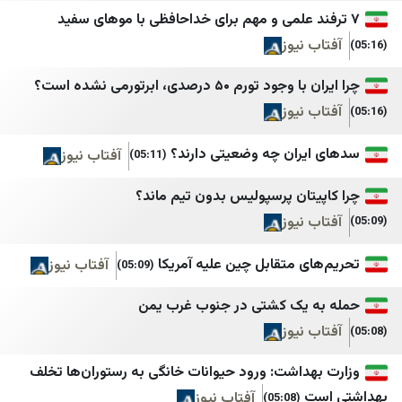
قلم سياسي
NTV
وردنا
NY Times
 نیوز
لبنان اليوم
SOLTV
تورم ۵۰ درصدی، ابرتورمی نشده است؟
mdm نيوز
StarTR
 نیوز
أخبار بلس
TOBB
ایران چه وضعیتی دارند؟
آفتاب نیوز
(05:11)
Türkiye Gazetesi
Tehran Times
یتان پرسپولیس بدون تیم ماند؟
ürkiye Haber Ajansı
IranWire
 نیوز
Ulusal Kanal
Iran International
ای متقابل چین علیه آمریکا
آفتاب نیوز
(05:09)
Yeni Şafak
Iran Herald
 یک کشتی در جنوب غرب یمن
Yurt Gazetesi
Iran Times
 نیوز
Bianet
ANA
هداشت: ورود حیوانات خانگی به رستوران‌ها تخلف
IRANA
يمن ديلي نيوز
ت
آفتاب نیوز
(05:08)