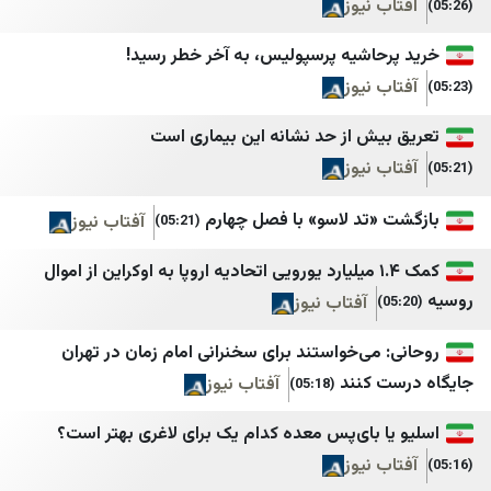
 نیوز
صيدا اون لاين
Habertürk
Cumhuriyet
Good-Press
حاشیه پرسپولیس، به آخر خطر رسید!
 نیوز
الأحداث 24
DefenceTurkey
جديدنا
Gazete Vatan
یش از حد نشانه این بیماری است
 نیوز
ميغافون
Dünya Gazetesi
وكالة أنباء آسيا
Ege Haber
«تد لاسو» با فصل چهارم
آفتاب نیوز
(05:21)
Finansın Gündemi
LibnaNews
کمک ۱.۴ میلیارد یورویی اتحادیه اروپا به اوکراین از اموال
ديمقراطية نيوز
Haberler
آفتاب نیوز
المركزية
Hürriyet
می‌خواستند برای سخنرانی امام زمان در تهران
أجواء برس
Hürriyet Gazetecilik
 کنند
آفتاب نیوز
(05:18)
الصدارة نيوز
zopotamya Ajansı
ا بای‌پس معده کدام یک برای لاغری بهتر است؟
جنوبية
Mynet
 نیوز