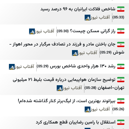
المنار
اسپوتنیک ایران
ایرانیان به ۹۶ درصد رسید
الإعلام الحربي حزب الله
الجادّة
 نیوز
صوت بيروت إنترناشونال
ايران بالعراقي اندبندن
نی مسکن چیست؟
آفتاب نیوز
(05:30)
وكالة أخبار اليوم
AA Tr
ن مادر و فرزند در تصادف مرگبار در محور اهواز -
الأفضل نيوز
Milliyet
آفتاب نیوز
CNN TURK
ZNN
آفتاب نیوز
(05:29)
TRT Haber
IMLebanon
BBC TURK
BelleBeirut
توضیح سازمان هواپیمایی درباره قیمت بلیط ۲۱ میلیونی
ن
آفتاب نیوز
(05:28)
Sputnik Türkiye
MTV
نداء الوطن
61SAAT
 بهترین است، از لیگ‌برتر کنار گذاشته شده‌ام!
 نیوز
صحيفة الجمهورية لبنان
akit
مستقبل ويب
Haber3
 با رامین رضاییان قطع همکاری کرد