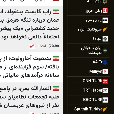
ورزش سه
راب گایست پینفولد، است
وطن امروز
عمان درباره تنگه هرمز، ب
بی بی سی
جدید کشتیرانی «یک پیشرف
اسپوتنیک ایران
احتمالاً دائمی نخواهد بود
الجادّة
انتخاب
(02:26)
ايران بالعراقي
اندبندنت
AA Tr
یافته/ سهم فزاینده‌ای از 
Milliyet
سالانه درآمد‌های مالیاتی 
CNN TURK
انصارالله یمن: در پاس
TRT Haber
علیه تجمعات نظامیان سع
BBC TURK
نفر از نیرو‌های عربستان ش
Sputnik Türkiye