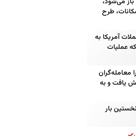
باز می‌شود،
مکانات، طرح
تند که حملات آمریکا به
انه خواهد شد/ فقط ۱۷٪ گفته‌اند که عملیات
هفته اخیر رسید، زیرا معامله‌گران
مز بازگشایی شود/ هر اونس فلز زرد ۰.۲٪ افزایش یافت و به
خستین بار