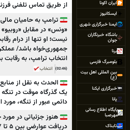
ایران اکونا
از طریق تماس تلفنی فرزند
ایسکانیوز
ایمنا خبرگزاری شهری
«ونس» در مقابل «روبیو» 
باشگاه خبرنگاران
نیست؛ او تنها از درام رق
جوان
جمهوری‌خواه باشد/ عملکرد
برنا
انتخاب ترامپ، به رقابت بپردازند/
بلومبرگ فارسی
انتخاب
(02:46)
بین المللی اهل بیت
(ع)
الحدث به نقل از منابع 
خبرگزاری ایکنا
یک گذرگاه موقت در تنگه ه
پانا
دائمی عبور از تنگه، مورد ا
پایگاه اطلاع رسانی
مهرصبا
هنوز جزئیاتی در مورد 
تابناک