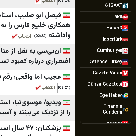
انتخاب
(02:24)
61SAAT
فیصل ابو صلیب، استاد
akit
همکاری خلیج فارس را به 
Haber3
واداشته
انتخاب
(02:22)
Habertürk
ان‌بی‌سی به نقل از من
Cumhuriyet
اضطراری درباره کمبود تسلی
DefenceTurkey
Gazete Vatan
عجیب اما واقعی: رقم فسخ قرارد
Dünya Gazetesi
انتخاب
(02:21)
Ege Haber
ویدیو/ موسوی‌نیا، است
Finansın
را از نزدیک می‌بینند و آسی
Gündemi
Haberler
پزشکیان: ۷
Hürriyet