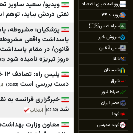
ویدیو/ سعید ساویز تحلی
روزنامه دنیای اقتصاد
نفتی دردش بیاید، توهم ا
رویداد ۲۴
سپاه قدس🇮🇷
پزشکیان: مشروطه، پاسخ
سروش خبر
پاسداشت واقعی مشروطه، ف
سنی آنلاین
«روز تبریز» نامیده شود
شانا
(02:32)
شبستان
شرق
دست بررسی است
ان
(02:32)
صراط نیوز
خبرگزاری فرانسه به نق
عصر ایران
شد
انتخاب
(02:32)
فردا
معاون وزارت بهداشت: 
فرید مدرسی