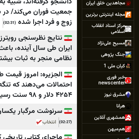
دانشجو گرفته‌اند، شبیه به
مجاهدین خلق ایران
جمعیت فوران می‌کند/ در ب
مجله اینترنتی برترین
زوج و فرد اجرا شده
ا
(02:31)
مرکز اسناد انقلاب
اسلامی
مسیح علی‌نژاد
جنگ پژوهی
نظامی منجر به ثبات بیشت
کیان ملی 1
خبر فوری
newscenter
۴۲۵۴ دلار و ۹۸ سنت رسید
مشرق نیوز
هرانا
سرنوشت مرگبار یکسان؛
همشهری آنلاین
انتخاب
(02:27)
هم‌میهن
ماجرای کتابی تاریخی که با ۱۵۰ سال تأخیر به کتاب