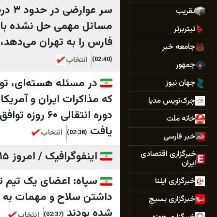
سر ع
تقريب
مسائل مهمی حل نشده باقی
تیتربرتر
فارس را به تهران می‌دهد، 
جامعه خبر
انتخاب
(02:40)
جمهور
در مسئله هسته‌ای، تو
جهان نيوز
که مذاکرات ایران و آمریک
چرک‌نویس مدیا
دوره انتقالی
خانه ملت
یافت
انتخاب
(02:38)
خبر فارسی
اینفوگرافیک / امروز ۱۵ مرداد قیمت‌ها چقدر است؟
خبرگزاری اقتصادی
ایران
سپاه: اعضای یک تیم ت
خبرگزاری ایلنا
داشتن سلاح و مهمات به ق
خبرگزاری بسیج
شده بودند
انتخاب
(02:37)