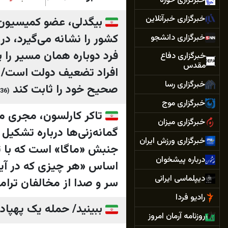
خبرگزاری حوزه
خبرگزاری خبرآنلاین
بیگدلی، عضو کمیسیون 
کشور را نشانه می‌گیرد، د
خبرگزاری دانشجو
فرد دوباره همان مسیر را پ
خبرگزاری دفاع
مقدس
افراد تضعیف دولت است/ گر
خبرگزاری رسا
صحیح خود را ثابت کند
(02:36)
خبرگزاری موج
خبرگزاری میزان
گمانه‌زنی‌ها درباره تشکی
خبرگزاری ورزش ایران
جنبش «ماگا» است که با تر
درباره پیشخوان
اساس «هر چیزی که در آیند
دیپلماسی ایرانی
سر و صدا از مخالفان ترا
رادیو فردا
ببینید/ حمله یک پهپا
روزنامه آرمان امروز