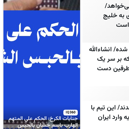
 نمی‌خواهد/
 به خلیج
 است
ده/ انشاءالله
که بر سر یک
بین طرفین دست
/ این تیم با
IQ360
وارد ایران
جنايات الكرخ: الحكم على المتهم
الهارب باسم خشان بالحبس