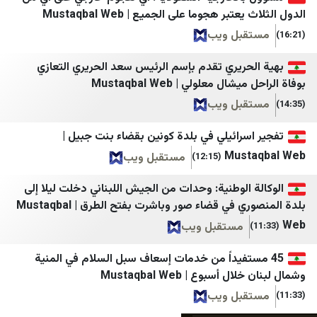
اخبار فوری
صحيفة 4 مايو
بر هجوما على الجميع | Mustaqbal Web
بل ويب
فرارو
يافع نيوز
اطلاعات آنلاین
وفا
حريري تقدم بإسم الرئيس سعد الحريري التعازي
 معلولي | Mustaqbal Web
اصلاحات‌ نیوز
وكالة قدس نت للأنباء
بل ويب
ایران اکونومیست
قناة فلسطين اليوم
رائيلي في بلدة كونين بقضاء بنت جبيل |
خبر فوری
عرب 48
Mus
مستقبل ويب
(12:15)
Mypersia | ايران من
بانيت
الوطنية: وحدات من الجيش اللبناني دخلت ليلا إلى
آفتاب نیوز
بوابة الهدف
بلدة المنصوري في قضاء صور وباشرت بفتح الطرق | Mustaqbal
اتاق اصناف تهران
شبكة نوى
مستقبل ويب
اخبار فوری / مهم 🔖
شبكة اجيال
تفيداً من خدمات إسعاف سبل السلام في المنية
سبوع | Mustaqbal Web
اعتماد آنلاین
كل العرب
بل ويب
اقتصاد آنلاین
شبكة يافا الإخبارية