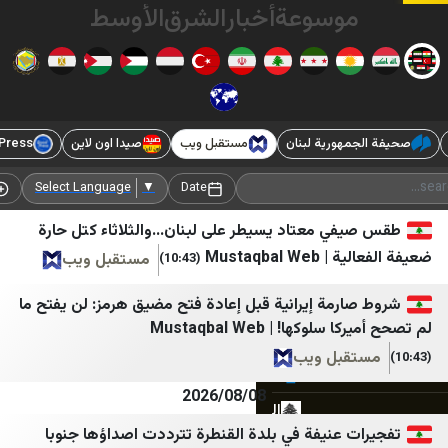
وسوعة
أخبار
الشرق
الأوسط
هورية لبنان
مستقبل ويب
صيدا اون لاين
Good-Press
الأح
تلفزيون المستقبل
Habertürk
الوفاق نيوز
Cumhuriyet
Add Source
Select Language
▼
Date
ليبانون فايلز
DefenceTurkey
ي معتاد يسيطر على لبنان...والثلاثاء كتل حارة
Mustaqba
مستقبل ويب
(10:43)
ليبانون ديبايت
Gazete Vatan
الجديد
Dünya Gazetesi
رمة إيرانية قبل إعادة فتح مضيق هرمز: لن يفتح ما
ها! | Mustaqbal Web
Ege Haber
OTV
بل ويب
Finansın Gündemi
LBC
2026/08/08
الوكالة الوطنية للإعلام
Haberler
 عنيفة في بلدة القنطرة تترددت اصداؤها جنوبا