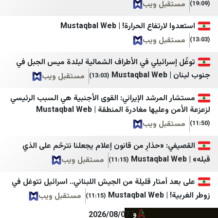
بل ويب
Yurt Gazetesi
IMLebanon
اع الحرارة! | Mustaqbal Web
Bianet
BelleBeirut
بل ويب
MTV
يمن ديلي نيوز
رائيلي في الأطراف الشمالية لبلدة ميس الجبل في
نداء الوطن
الصحوة نت
Mu
مستقبل ويب
(13:03)
صحيفة الجمهورية لبنان
المشهد اليمني
لمرشد الإيراني: القوى الأجنبية هي السبب الرئيسي
مستقبل ويب
تعز تايم
ها مغادرة المنطقة | Mustaqbal Web
صيدا اون لاين
سهيل نت
بل ويب
Good-Press
يمن برس
 «حذارِ من قانون إعلام يجعلنا نترحّم على الذي
الأحداث 24
نيوزيمن
مستقبل ويب
(11:15)
جديدنا
الساحل الغربي
أمتار قليلة من الجيش اللبناني.. اسرائيل تتوغل في
Must
ميغافون
العين الثالثة
مستقبل ويب
(11:15)
وكالة أنباء آسيا
المصدر أونلاين
2026/08/07