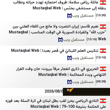
ياض سلامة: ظروف احتجازه تهدد حياته ونطالب
بی بی سی
Epoch
بحنّس | Mustaqbal Web
بل ويب
اسپوتنیک ایران
Globes
الجادّة
ILtoday
م: إيران انتصرت ولا مانع من اللقاء العلني بين
"حزب الله" والقيادة السورية في الوقت المناسب | Mustaqbal
ايران بالعراقي اندبندنت
Nziv
مستقبل ويب
Israel Defense Forces
AA Tr
 اللبنانيّ في قصر بعبدا | Mustaqbal Web
Jerusalem Post
Milliyet
بل ويب
Kikar
CNN TURK
في ذكرى انفجار مرفأ بيروت: حان وقت القرار
Maariv
TRT Haber
كمة | Mustaqbal Web
Midal
BBC TURK
بل ويب
Mivzaklive
Sputnik Türkiye
2026/08/03
ynet
61SAAT
لرياضي يحرز لقب بطل لبنان في كرة السلة بعد فوزه
| Mustaqbal Web
NIL
akit