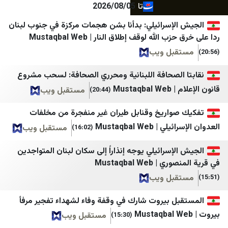
تابناک
2026/08/05
كتائب القسام
تقريب
سرايا القدس الإعلام الحربي
لإسرائيلي: بدأنا بشن هجمات مركزة في جنوب لبنان
لله لوقف إطلاق النار | Mustaqbal Web
تیتربرتر
شبكة الأخبار الفلسطينية
بل ويب
جامعه خبر
شبكة فلسطين الإخبارية
الصحافة اللبنانية ومحرري الصحافة: لسحب مشروع
جمهور
فلسطين أون لاين
Must
مستقبل ويب
(20:44)
جهان نيوز
فلسطين الآن
واريخ وقنابل طيران غير منفجرة من مخلفات
چرک‌نویس مدیا
مصدر الإخبارية
Mustaqbal Web
مستقبل ويب
(16:02)
خانه ملت
أمد للإعلام
إسرائيلي يوجه إنذاراً إلى سكان لبنان المتواجدين
رة
خبر فارسی
إذاعة صوت الغد
Mustaqbal We
خبرگزاری اقتصادی ایران
قدس برس
بل ويب
خبرگزاری ایلنا
جريدة القدس
ل بيروت شارك في وقفة وفاء لشهداء تفجير مرفأ
خبرگزاری بسیج
صفا
مستقبل ويب
(15:30)