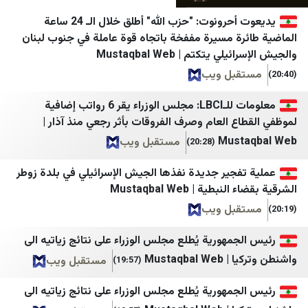
LibnaNews
بلقيس
يديعوت أحرونوت: "حزب الله" أطلق خلال الـ 24 ساعة
ة مسيرة مففخة باتجاه قوة عاملة في جنوب لبنان
ديمقراطية نيوز
الرأي برس
يتكتم | Mustaqbal Web
المركزية
نافذة اليمن
بل ويب
أجواء برس
وكالة خبر للأنباء
معلومات للـLBCI: مجلس الوزراء يقر 6 رواتب إضافية
الصدارة نيوز
يمن شباب نت
ع العام وصرف الفروقات بأثر رجعي منذ آذار |
Mus
مستقبل ويب
(20:28)
جنوبية
المهرية نت
قلم سياسي
موقع بوست
فجير جديدة نفذها الجيش الإسرائيلي في بلدة زوطر
ية | Mustaqbal Web
وردنا
سبأ
بل ويب
لبنان اليوم
قناة الساحات
مهورية يُطلع مجلس الوزراء على نتائج زياتيه الى
mdm نيوز
الإعلام الحربي اليمني
Mustaqb
مستقبل ويب
(19:57)
أخبار بلس
الثورة نت
مهورية يُطلع مجلس الوزراء على نتائج زياتيه الى
Tehran Times
مأرب نت