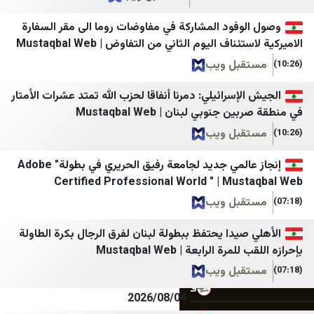
روزنامه دنیای اقتصاد
وكالة سند للأنباء
وفود المشاركة في مفاوضات روما الى مقر السفارة
رویداد ۲۴
القدس البوصلة
اف اليوم الثاني من التفاوض | Mustaqbal Web
سپاه قدس🇮🇷
بالغراف
بل ويب
سروش خبر
قناة المواطن
إسرائيلي: دمرنا أنفاقا لحزب الله تمتد عشرات الأمتار
سنی آنلاین
تحقق الفلسطيني
وبي لبنان | Mustaqbal Web
شانا
وكالة صدى نيوز
بل ويب
شبستان
صدى الإعلام
إنجاز عالمي جديد لجامعة رفيق الحريري في بطولة" Adobe
Certified Professional World " | Mu
شرق
إختيار
بل ويب
صراط نیوز
مكان
يدا يحتفظ ببطولة لبنان لفرق الرجال بكرة الطاولة
عصر ایران
Times of Israel
الرابعة | Mustaqbal Web
فردا
Haaretz
بل ويب
فرید مدرسی
Israel365News
2026/08/04