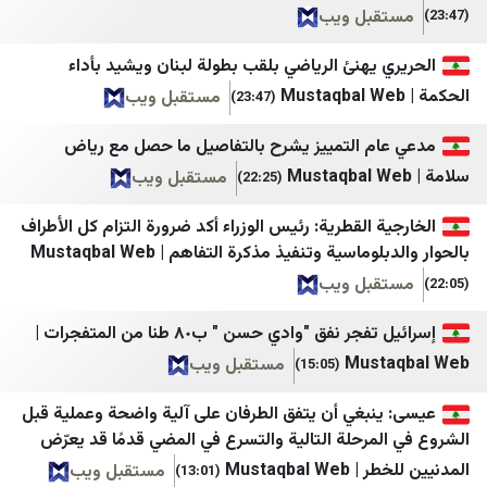
بل ويب
Shakuf
Haber3
يهنئ الرياضي بلقب بطولة لبنان ويشيد بأداء
مستقبل ويب
(23:47)
م التمييز يشرح بالتفاصيل ما حصل مع رياض
مستقبل ويب
(22:25)
 القطرية: رئيس الوزراء أكد ضرورة التزام كل الأطراف
اسية وتنفيذ مذكرة التفاهم | Mustaqbal Web
بل ويب
إسرائيل تفجر نفق "وادي حسن " ب٨٠ طنا من المتفجرات |
Mus
مستقبل ويب
(15:05)
نبغي أن يتفق الطرفان على آلية واضحة وعملية قبل
مرحلة التالية والتسرع في المضي قدمًا قد يعرّض
Mustaqba
مستقبل ويب
(13:01)