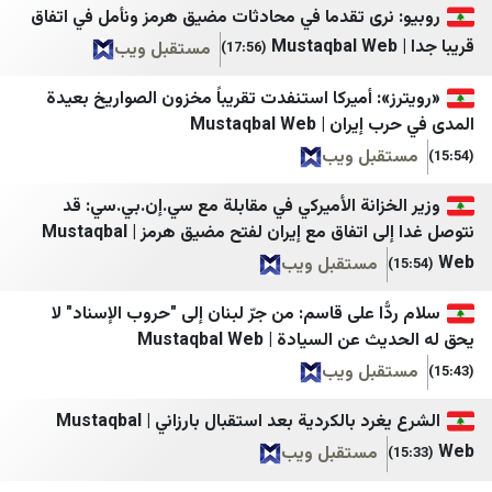
مجاهدین خلق ایران
i24news
نرى تقدما في محادثات مضيق هرمز ونأمل في اتفاق
مجله اینترنتی برترین
N12
مستقبل ويب
(17:56)
مرکز اسناد انقلاب اسلامی
13TV
: أميركا استنفدت تقريباً مخزون الصواريخ بعيدة
مسیح علی‌نژاد
C14
| Mustaqbal Web
بل ويب
جنگ پژوهی
Forbes Israel مغلق كلاود
کیان ملی 1
Besacenter
زانة الأميركي في مقابلة مع سي.إن.بي.سي: قد
نتوصل غدا إلى اتفاق مع إيران لفتح مضيق هرمز | Mustaqbal
خبر فوری newscenter
Bicom
مستقبل ويب
مشرق نیوز
Biz
ًا على قاسم: من جرّ لبنان إلى "حروب الإسناد" لا
هرانا
Israel Hayom
السيادة | Mustaqbal Web
همشهری آنلاین
Israel National News
بل ويب
هم‌میهن
Calcalist
الشرع يغرد بالكردية بعد استقبال بارزاني | Mustaqbal
ورزش سه
Davar
مستقبل ويب
وطن امروز
0404