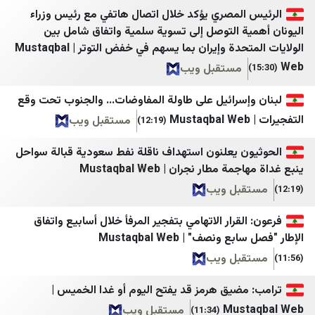
خبرگزاری حوزه
شبكة راية الإعلامية
المصري يؤكد خلال اتصال هاتفي مع رئيس وزراء
ة التوصل إلى تسوية سلمية واتفاق شامل بين
خبرگزاری خبرآنلاین
وكالة خبر
الولايات المتحدة وإيران بما يسهم في خفض التوتر | Mustaqbal
خبرگزاری دانشجو
وكالة سوا الإخبارية
مستقبل ويب
خبرگزاری دفاع مقدس
موقع نابلس الاخباري
إسرائيل على طاولة المفاوضات... والجنوب تحت وقع
خبرگزاری رسا
الوكيل الإخباري
مستقبل ويب
(12:19)
خبرگزاری موج
معا
ن يعلنون استهداف ناقلة نفط سعودية قبالة سواحل
خبرگزاری میزان
B نيوز
مطار نجران | Mustaqbal Web
خبرگزاری ورزش ایران
راديو بيت لحم
بل ويب
ريا
درباره پیشخوان
شبكة قدس الإخبارية
لقرار الاتهامي بتفجير المرفأ خلال أسابيع واتفاق
نصف" | Mustaqbal Web
دیپلماسی ایرانی
شبكة فايرل
بل ويب
رادیو فردا
السبيل
مضيق هرمز قد يفتح اليوم أو غدا الخميس |
روزنامه آرمان امروز
شبكة وتر الاعلامية
Mus
مستقبل ويب
(11:34)