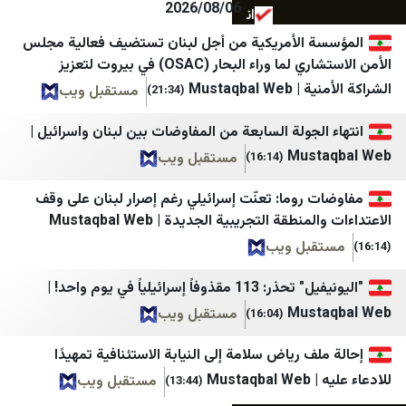
2026/08/06
انتخاب
الشمس
 الأمريكية من أجل لبنان تستضيف فعالية مجلس
ایبنا
الصنارة نت
الأمن الاستشاري لما وراء البحار (OSAC) في بيروت لتعزيز
ایران اکونا
فلسطين بوست
Mustaqba
مستقبل ويب
(21:34)
ایسکانیوز
شهاب
لجولة السابعة من المفاوضات بين لبنان واسرائيل |
ایمنا خبرگزاری شهری
المركز الفلسطيني للإعلام
Mus
مستقبل ويب
(16:14)
باشگاه خبرنگاران جوان
تلفزيون فلسطين
روما: تعنّت إسرائيلي رغم إصرار لبنان على وقف
برنا
قناة الاقصئ
قة التجريبية الجديدة | Mustaqbal Web
بل ويب
بلومبرگ فارسی
مكتب إعلام الأسرى
بین المللی اهل بیت (ع)
غزة الان
"اليونيفيل" تحذر: 113 مقذوفاً إسرائيلياً في يوم واحد! |
Mus
مستقبل ويب
(16:04)
خبرگزاری ایکنا
فجر نيوز
دالة
پانا
فتح
ف رياض سلامة إلى النيابة الاستئنافية تمهيدًا
Mu
مستقبل ويب
(13:44)
پایگاه اطلاع رسانی مهرصبا
حماس