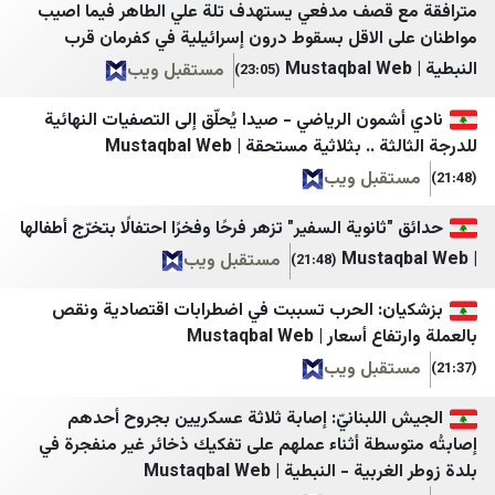
بتوقيت بيروت
Hürriyet
قصف مدفعي يستهدف تلة علي الطاهر فيما اصيب
الاقل بسقوط درون إسرائيلية في كفرمان قرب
سيدر نيوز
Hürriyet Gazetecilik
مستقبل ويب
(23:05)
لبنان 23
Mezopotamya Ajansı
ون الرياضي - صيدا يُحلّق إلى التصفيات النهائية
لبنان 24
Mynet
بثلاثية مستحقة | Mustaqbal Web
النشرة
NTV
بل ويب
مركز بيروت للاخبار
NY Times
نوية السفير" تزهر فرحًا وفخرًا احتفالًا بتخرّج أطفالها
التيار الوطني الحر
SOLTV
مستقبل ويب
(21:48)
المنار
StarTR
ن: الحرب تسببت في اضطرابات اقتصادية ونقص
الإعلام الحربي حزب الله
TOBB
ر | Mustaqbal Web
صوت بيروت إنترناشونال
Türkiye Gazetesi
بل ويب
وكالة أخبار اليوم
Türkiye Haber Ajansı
للبنانيّ: إصابة ثلاثة عسكريين بجروح أحدهم
طة أثناء عملهم على تفكيك ذخائر غير منفجرة في
الأفضل نيوز
Ulusal Kanal
 النبطية | Mustaqbal Web
Yeni Şafak
ZNN