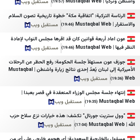
Mustaqb
مستقبل ويب
(19:57)
IranWire
سبتمبر نت
التركية: "اتفاقية مكة" خطوة تاريخية تصون السلام
Iran International
وكالة الصحافة اليمنية
مستقبل ويب
(19:46)
Iran Herald
عدن الغد
 أربعة قوانين كان قد اقرها مجلس النواب لإعادة
Iran Times
عدن الحدث
مستقبل ويب
(19:46)
ANA
عدن 24
ن مستهلاً جلسة الحكومة: رفع الحظر عن الرحلات
IRANA
سما عدن الإخبارية
الأميركية إلى لبنان يُعدّ إحدى نتائج زيارة واشنطن | Mustaqbal
اقتصاد نیوز
عدن تايم
مستقبل ويب
خبرگزاری تسنیم
حضرموت21
لسة مجلس الوزراء المنعقدة في قصر بعبدا |
خبرگزاری صدا و سیم
الأمناء نت
Mus
مستقبل ويب
(19:35)
خبرگزاری فارس
المشهد العربي
ريت جورنال" تكشف: هذه خيارات نزع سلاح حزب
خبرگزاری مهر
اليوم الثامن
مستقبل ويب
(17:04)
ایسنا
درع الجنوب
الخارجية السعودية: أي هجوم خارجي على أي من