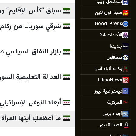
مستقبل ويب
سباق “كأس الإقليم” 
صيدا اون لاين
Good-Press
شرقي سوريا.. من ركام 
الأحداث 24
جديدنا
بازار النفاق السياسي
(15:34)
ميغافون
وكالة أنباء آسيا
العدالة التعليمية السو
LibnaNews
ديمقراطية نيوز
أبعاد التوغل الإسرائي
المركزية
أجواء برس
ما أعظمكِ أيتها المرأة ع
الصدارة نيوز