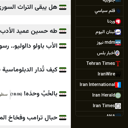
جنوبية
هل يبقى التراث السوري
قلم سياسي
وردنا
طه حسين عميد الأدب..
لبنان اليوم
mdm نيوز
الأب باولو دالوليو.. رس
أخبار بلس
Tehran Times
كيف تُدار الدبلوماسية
IranWire
Iran International
بالحُبِّ وحدَه!
سطو
(18:06)
Iran Herald
Iran Times
حبال ترامب وفخاخ ال
ANA
IRANA