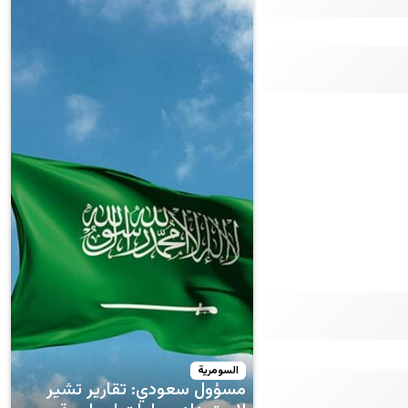
السومرية
مسؤول سعودي: تقارير تشير