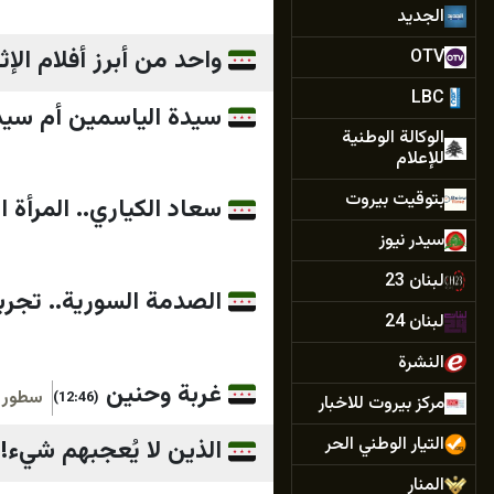
الجديد
واحد من أبرز أفلام الإثارة 
OTV
LBC
سيدة الياسمين أم سيد
الوكالة الوطنية
للإعلام
بتوقيت بيروت
سعاد الكياري.. المرأة 
سيدر نيوز
لبنان 23
الصدمة السورية.. تجرب
لبنان 24
النشرة
غربة وحنين
سطور
(12:46)
مركز بيروت للاخبار
التيار الوطني الحر
الذين لا يُعجبهم شيء!
المنار