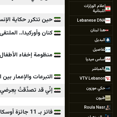
إعلام الوزارات
اللبنانية
حين تتكرر حكاية الإن
Lebanese DNA
هنا لبنان
كنان وأوركيدا.. الملت
البديل
تفاصيل
منظومة إخفاء الأطفال
اساس ميديا
بالمباشر
التبرعات والإعمار بين ال
VTV Lebanon
حكي موزون
إنِّي قد تصدَّقتُ بِعِرضي!
طيون
Roula Nasr
فائز بـ 11 جائزة أوسكار، ومنها لأفضل فيلم.. Ben-Hur