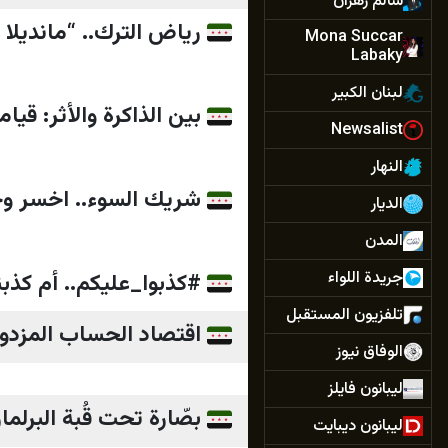
سالم زهران
رياض الترك.. “مانديلا 
Mona Succar
Labaky
لبنان الكبير
بين الذاكرة والأثر: قي
Newsalist
النهار
شريك السوء.. اخسر وخس
الديار
المدن
جريدة اللواء
#كذبوا_عليكم.. أم كذبن
تلفزيون المستقبل
اقتصاد الحساب المزدوج.
الوفاق نيوز
ليبانون فايلز
بصّارة تحت قُبة البرلما
ليبانون ديبايت