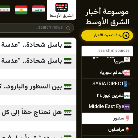
وشرق سوريا
موسوعة أخبار
يكتي سوريا
الشرق الأوسط
الشرق الأوسط
ARK News
إيقاف تحديث الأخبار
7
الشرق للأخبار -
باسل شحادة.. “عدسة
سوريا
التلفزيون العربي
باسل شحادة.. “عدسة
سوريا
العالم سورية
SYRIA DIRECT
بين السطور والبارود..
عفرين نيوز ٢٤
Middle East Eye
هل نحتاج حقاً إلى كل 
سطور
مراسلون