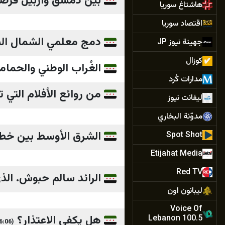
بين دمشق وأربيل فرصة
هاشتاغ سوريا
اقتصاد سوريا
دمج معلمي الشمال الس
جهينة نيوز JP
كوزال
الغُراب الوطني والحمام
مدارات كُرد
من روائع الأفلام التي تدور أ
ليفانت نيوز
مدوّنة البخاري
الشرق الأوسط بين خطي
Spot Shot
Etijahat Media
Red TV
الرائد سالم حبوش. ال
ليبانون اون
Voice Of
هل يكفي الاعتذار؟
Lebanon 100.5
(16:06)