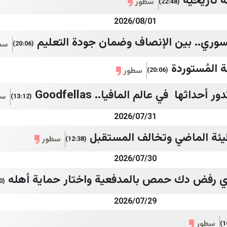
 تاريخية
سطور
(22:48)
2026/08/01
وري.. بين الإنصاف وضمان جودة التعليم
سط
(20:06)
ة المُستوردة
سطور
(20:06)
حداثها في عالم المافيا.. Goodfellas
سط
(13:12)
2026/07/31
ئة الماضي وتخالف المستقبل
سطور
(12:38)
2026/07/30
ذي رفض دك حمص بالمدفعية واختار حماية أهله
(11:30)
2026/07/29
سطور