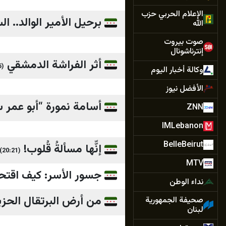
الإعلام الحربي حزب
برحيل الأمير الوالد.. ا
الله
صوت بيروت
إنترناشونال
أثر الفراشة الدمشقي
(12:35)
وكالة أخبار اليوم
الأفضل نيوز
أسامة نمورة “أبو عمر س
ZNN
IMLebanon
BelleBeirut
إنّّها مسألةُ قُلوب!
(20:21)
MTV
جسور الأسر: كيف اقتح
نداء الوطن
من أرض البرتقال الحزي
صحيفة الجمهورية
لبنان