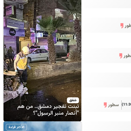
ور
ور
شفق
سطور
تبنت تفجير دمشق.. من هم
"أنصار منبر الرسول"؟
الأكثر قراءة