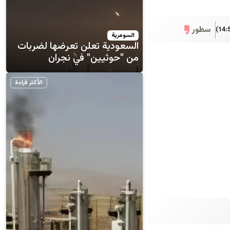
سطور
السومرية
السعودية تعلن تعرضها لضربات
من "حوثيين" في نجران
الأكثر قراءة