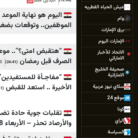
البديل مصر
(12:06)
عيش الحياه القطريه
وام
الموظفين.. وتوقعات بضغو
برق الإمارات
الإمارات اليوم
الاتحاد للأخبار
الاماراتي
الصرف قبل رمضان
ا
(24:41)
صحيفة الخليج
الاماراتية
الأخيرة .. استعد للقبض
سكاي نيوز عربية
(24:41)
موقع 24
كونا
تقلبات جوية حادة تضرب
الراي
والأرصاد تحذر – الأربعاء 28 يناير 2026
السياسة