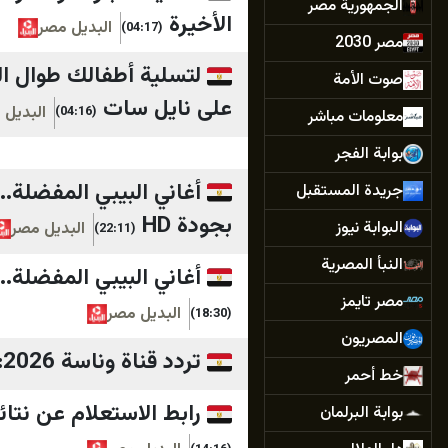
الجمهورية مصر
الأخيرة
البديل مصر
(04:17)
مصر 2030
صوت الأمة
على نايل سات
البديل 
(04:16)
معلومات مباشر
بوابة الفجر
جريدة المستقبل
بجودة HD
البوابة نيوز
البديل مصر
(22:11)
النبأ المصرية
أغاني البيبي المفضلة.. تردد قناة طيور ا
مصر تايمز
البديل مصر
(18:30)
المصريون
تردد قناة وناسة 2026: محتوى ترفيهي تعليمي مميز للأطفال
خط أحمر
رابط الاستعلام عن نتائ
بوابة البرلمان