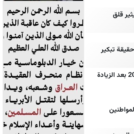
 تأخر الإيداعات يثير قلق
 2026 لكل الموظفين وحقيقة تبكير
“مفاجـأة للمستفيدين” موعد صرف معاش تكافل وكرامة شهر نوفمبر 2026 بعد الزيادة
لمواطنين