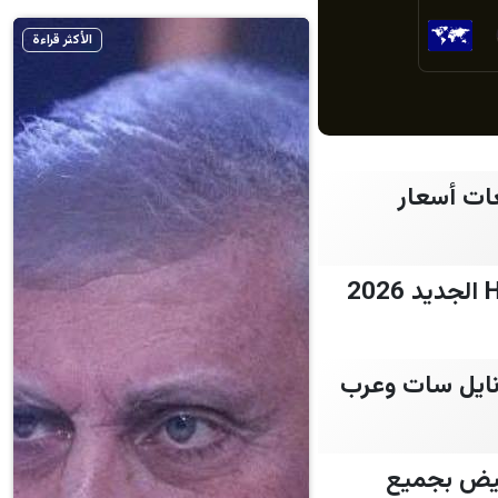
الأكثر قراءة
عات أسعار
عالم من المغامرة والوثائقيات.. تردد قناة ناشيونال جيوغرافيك أبوظبي HD الجديد 2026
اع.. استقبل تردد قناة كراميش الجديد 2026 على نايل سات وعرب
لبيض بجميع