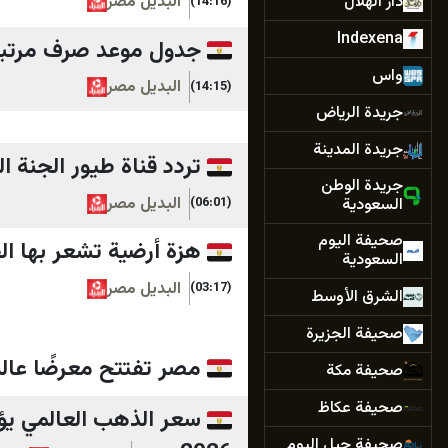
دار الهلال
البديل مصر
(14:16)
Indexena
جدول موعد صرف مرتبات شهر أغسطس 026
واس
البديل مصر
(14:15)
جريدة الرياض
جريدة المدينة
تردد قناة طيور الجنة الجديد 2026.. كيف تعيد الفرحة والضحكة لبيت
جريدة الوطن
البديل مصر
السعودية
(06:01)
صحيفة اليوم
هزة أرضية تشعر بها ال
السعودية
البديل مصر
(03:17)
الشرق الأوسط
صحيفة الجزيرة
مصر تفتتح معرضًا عالميًا بـ130 قطعة أثر
صحيفة مكة
صحيفة عكاظ
صحيفة جيل اليوم