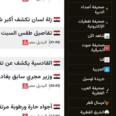
صحيفة أصداء
الديرة
زلة لسان تكشف أكبر ش
صحيفة تغطيات
الإلكترونية
تفاصيل طقس السبت 18 يوليو.. شديد الحرارة نهاراً وشبورة كثيفة في مصر
شاهد الآن
البديل مصر
(01:04)
صحيفة صوت
الشرقية
قنا
القادسية يكشف عن تفا
الجزيرة
وزير مجري سابق يغادر 
جريدة لوسيل
البديل مصر
(02:43)
صحيفة العرب
القطرية
مرسال قطر
أجواء حارة ورطوبة مرتفعة.. حال
الشرق القطرية