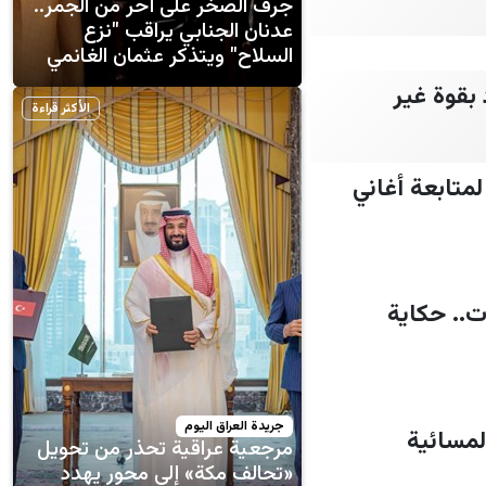
جرف الصخر على أحر من الجمر..
عدنان الجنابي يراقب "نزع
السلاح" ويتذكر عثمان الغانمي
202 الأسطوري يعود بقوة غير
الأكثر قراءة
ما جابت بيبي.. تردد قناة طيور الجنة 2026 على النايل سات بجودة HD لمتابعة أغاني
ت.. حكاية
جريدة العراق اليوم
لمسائية
مرجعية عراقية تحذر من تحويل
«تحالف مكة» إلى محور يهدد