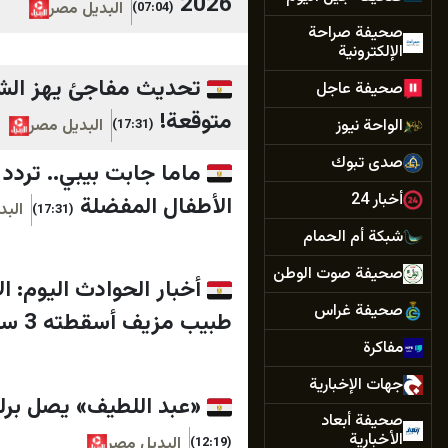
2026
البديل مصر
(07:04)
صحيفة صراحة
الإلكترونية
صحيفة عاجل
متوقعة!
الواحة نيوز
البديل مصر
(17:31)
صدى تبوك
أخبار 24
الأطفال المفضلة
البد
(17:31)
شبكة أم الحمام
صحيفة صوت الوطن
أخبار الحوادث اليوم: ا
صحيفة غراس
طبيب مزيف أسقطته 3 سيدات في قبضة الأمن بمصر
مفاكرة
جهات الإخبارية
«عبد اللطيف» يصل برلي
صحيفة أبعاد
الأخبارية
البديل مصر
(12:19)