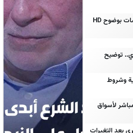
دي.. توضيح
ية وشروط
يث مباشر لأسواق
ي بعد التغيرات