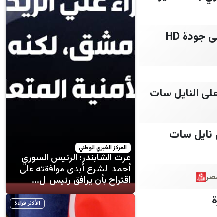
لتسلية أطفالك طوال اليوم.. استقبل تردد قناة كراميش 2026 الجديد بأعلى جودة HD
 البيبي المفضلة.. تردد قناة وناسة بيبي 2026 Wanasah Baby TV على النايل سات
المركز الخبري الوطني
عزت الشابندر: الرئيس السوري
أحمد الشرع أبدى موافقته على
مصر
اقتراح بأن يرافق رئيس ال...
ة
الأكثر قراءة