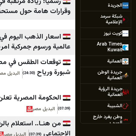
الجريدة
وقرارات هامة حول مستحقا
شبكة سرمد
الإعلامية
كويت نيوز
Arab Times
عالمية ورسوم جمركية امري
Kuwait
العمانية
شبورة ورياح
جريدة الوطن
البديل مص
(24:30)
العمانية
جريدة الرؤية
العمانية
الحكومة المصرية تعلن عن طرح 5 شركات عملاقة في
الشبيبة
البديل مصر
(07:39)
وطن يغرد خارج
السرب
الاجتماعي
بنا
البديل مصر
(07:39)