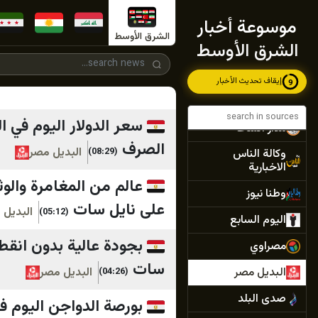
صراحة نيوز
موسوعة أخبار
أخبار حياة
الشرق الأوسط
الشرق الأوسط
موقع نشامى
الاخباري
إيقاف تحديث الأخبار
7
القلعة نيوز
سعر الدولار اليوم في 
مدار الساعة
الصرف
البديل مصر
(08:29)
وكالة الناس
الاخبارية
وطنا نيوز
على نايل سات
البديل 
(05:12)
اليوم السابع
مصراوي
سات
البديل مصر
البديل مصر
(04:26)
صدى البلد
بورصة الدواجن اليوم ف