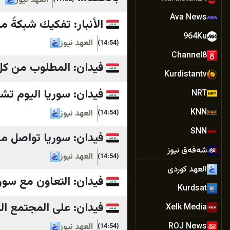
العهد نيوز
Ava News
الأنبار: تفكيك شبكةً مكونة من 19 متهماً وضبط 408 آلاف حبة
964Ku
العهد نيوز
(14:54)
Channel8
فيدان: المطلوب من كل ا
Kurdistantv
فيدان: سوريا اليوم تشك
NRT
KNN
العهد نيوز
(14:54)
SNN
فيدان: سوريا تواصل مس
شەفەق نیوز
العهد نيوز
(14:54)
العهد كوردى
فيدان: التعاون مع سور
Kurdsat
فيدان: على المجتمع الد
Xelk Media
ROJ News
العهد نيوز
(14:54)