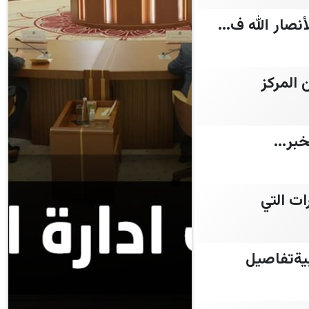
 المركز
بر...
ت التي
يةتفاصيل