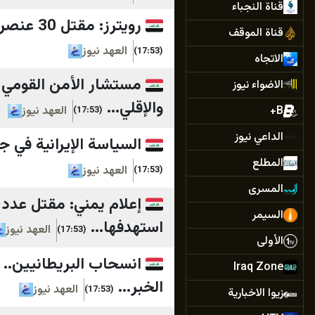
قناة النجباء
رويترز: مقتل 30 عنصراً على الأقل من القوات الحكومية اليمنية بهجمات لأنصار الله ف...
قناة الموقف
العهد نيوز
(17:53)
الاتجاه
مستشار الأمن القومي ي
الاضواء نيوز
والإقلي...
B+
العهد نيوز
(17:53)
الداعي نيوز
السياسة الإيرانية في ج
المطلع
العهد نيوز
(17:53)
المسرى
إعلام يمني: مقتل عدد
السيمر
استهدفها...
العهد نيوز
(17:53)
الأولى
انسحاب البريطانيين..
Iraq Zone
الخبر...
العهد نيوز
(17:53)
زيوا الاخبارية