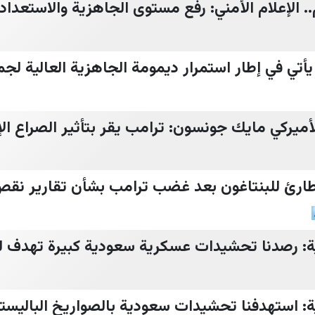
. الإعلام الأمني: رفع مستوى الجاهزية والاستعداد ا
ه يأتي في إطار استمرار ديمومة الجاهزية العالية لج
يركي مايك جونسون: ترامب يقر بتأثير الصراع الإ
 طارئ للبنتاغون بعد غضب ترامب بشأن تقارير نق
ية: رصدنا تحشيدات عسكرية سعودية كبيرة تهدف ل
: استهدفنا تحشيدات سعودية بالصواريخ الباليستية 