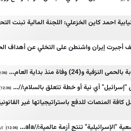
ابية احمد كاين الخزعلي: اللجنة المالية تبنت التحق
ف أجبرت إيران واشنطن على التخلي عن أهداف الح
(12:36)
إسرائيل" أي نية أو خطة تتعلق بالسلام://...
(12:36)
كافة المنصات للدفع باستراتيجياتها غير القانونية إ
"الإسرائيلية" تنتج أزمة عالمية://ala...
ال
(12:36)