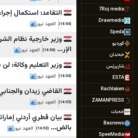
7Roj media
التقاعد: استكمال إجرا
Drawmedia
العهد نيوز
(14:54)
Speda
وزير خارجية نظام الشر
کوردیو
الإر...
العهد نيوز
(14:54)
خەندان
وزير التعليم وكالة: لن
شارپرێس
العهد نيوز
(14:54)
ESTA
Rachlaken
القاضي زيدان والجنابي ي
ZAMANPRESS
العهد نيوز
(14:53)
خه‌بات
بيان قطري أردني إمارا
Basnews
بالض...
العهد نيوز
(14:53)
SpeeMedia