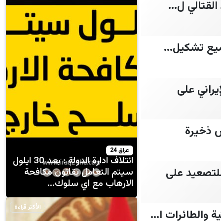
لقتالي ل...
ميع تشكيل...
يراني على
ص ذخيرة
عراق 24
ائتلاف ادارة الدولة : بعد 30 ايلول
لتصعيد على
سيتم التعامل بقانون مكافحة
الارهاب مع اي سلوك...
الأكثر قراءة
والطائرات ا...