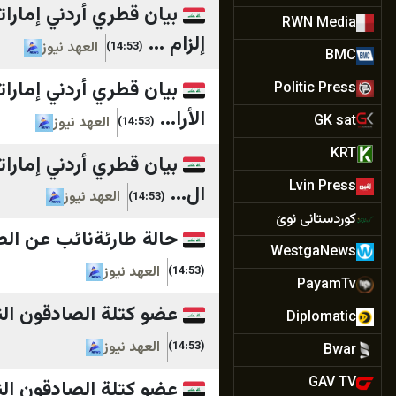
بيان قطري أردني إمار
RWN Media
إلزام ...
العهد نيوز
(14:53)
BMC
بيان قطري أردني إمار
Politic Press
الأرا...
GK sat
العهد نيوز
(14:53)
KRT
بيان قطري أردني إمار
Lvin Press
ال...
العهد نيوز
(14:53)
کوردستانی نوێ
حالة طارئةنائب عن الصا
WestgaNews
العهد نيوز
(14:53)
PayamTv
عضو كتلة الصادقون الني
Diplomatic
العهد نيوز
(14:53)
Bwar
GAV TV
عضو كتلة الصادقون ال