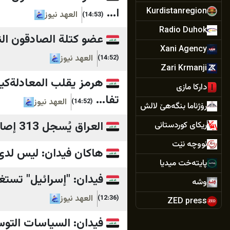
ا...
Kurdistanregion
العهد نيوز
(14:53)
Radio Duhok
عضو كتلة الصادقون الني
Xani Agency
العهد نيوز
(14:52)
Zari Krmanji
هرمز يقلب المعادلةكي
داركا مازی
تفا...
العهد نيوز
(14:52)
رۆژناما بنگەهێ لالش
العراق يُسجل 313 إصابة بالحمى النزفية و(24) وفاة منذ بداية العام...
ريكاى كوردستانی
نووچە نێت
هاكان فيدان: ليس لدى "
پایتەخت میدیا
فيدان: "إسرائيل" تستغل 
وشە
العهد نيوز
(12:36)
ZED press
AA Ku
فيدان: السياسات التوسعية 