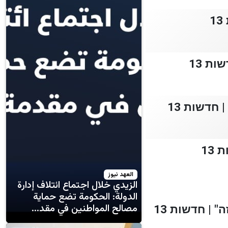
חדשות 13
العهد نيوز
الزيدي خلال اجتماع ائتلاف إدارة
الدولة: الحكومة تضع حماية
مصالح المواطنين في مقد...
| חדשות 13