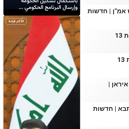
باستكمال تشكيل الحكومة
وإرسال البرنامج الحكومي ...
אמ"ן | חדשות
الأكثر قراءة
13
יראן |
בא | חדשות