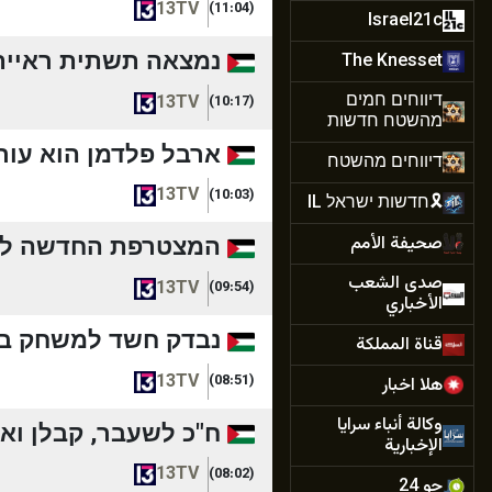
13TV
(11:04)
Israel21c
נמצאה תשתית ראייתית
The Knesset
דיווחים חמים
13TV
(10:17)
מהשטח חדשות
ארבל פלדמן הוא עורך 
דיווחים מהשטח
13TV
(10:03)
🎗️חדשות ישראל IL
המצטרפת החדשה לליבר
صحيفة الأمم
صدى الشعب
13TV
(09:54)
الأخباري
נבדק חשד למשחק בנש
قناة المملكة
13TV
(08:51)
هلا اخبار
وكالة أنباء سرايا
ח"כ לשעבר, קבלן ואנש
الإخبارية
13TV
(08:02)
جو 24