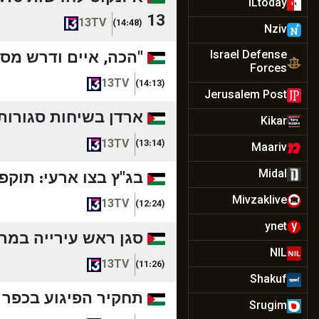
ILtoday
13
13TV
(14:48)
Nziv
"הכה, איים ודרש מסאז'": בן 74 נאשם בהתעללות בעובדים 
Israel Defense
Forces
13TV
(14:13)
Jerusalem Post
ארדן בשיחות סגורות:
Kikar
13TV
(13:14)
Maariv
Midal
בג"ץ בצו ארעי: תוקפ
Mivzaklive
13TV
(12:24)
ynet
סגן ראש עירייה במרכ
NIL
13TV
(11:26)
Shakuf
תחקיר הפיגוע בכפר ת
Srugim