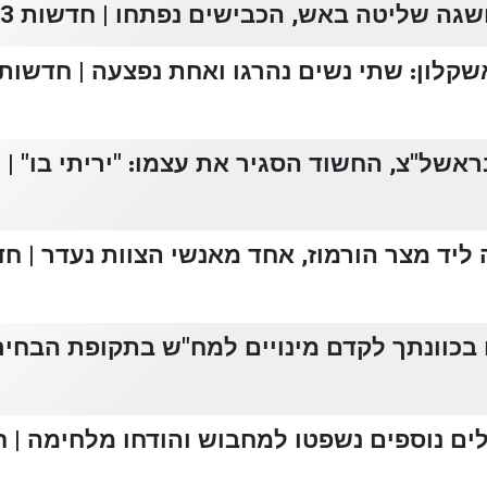
גה שליטה באש, הכבישים נפתחו | חדשות 13
קלון: שתי נשים נהרגו ואחת נפצעה | חדשות 13
אשל"צ, החשוד הסגיר את עצמו: "יריתי בו" | חד
ליד מצר הורמוז, אחד מאנשי הצוות נעדר | חדש
 בכוונתך לקדם מינויים למח"ש בתקופת הבחיר