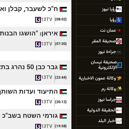
ח"כ לשעבר, קבלן ואנש
رؤيا نيوز
رؤيا
13TV
(08:02)
عمان نت
איראן: "הושגו הבנות 
صحيفة المقر
13TV
(07:30)
جراءة نيوز
صحيفة نيسان
גבר כבן 50 נהרג בתאונת דרכים בנגב, שניים נוספים נפצעו קשה | חדשות 13
الإلكترونية
13TV
وكالة عمون الاخبارية
(22:44)
وكالة رم
התיעוד ועדות השותף 
جراسا نيوز
13TV
(20:12)
الحقيقة الدولية
גורמי השטח בשב"כ תמ
أخبار البلد
13TV
(19:58)