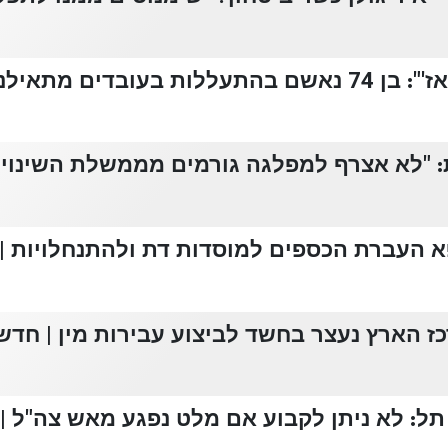
מתאילנד | חדשות 13
 "לא אצרף למפלגה גורמים מממשלת השינוי" |
א העברת הכספים למוסדות דת ולהתנחלויות | ח
ז הארץ נעצר בחשד לביצוע עבירות מין | חדשות
ל: לא ניתן לקבוע אם מלט נפגע מאש צה"ל | ח