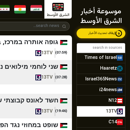
تحقق الفلسطيني
موسوعة أخبار
وكالة صدى نيوز
الشرق الأوسط
الشرق الأوسط
صدى الإعلام
إيقاف تحديث الأخبار
7
إختيار
גופה אותרה במרכז, ב
مكان
13TV
(07:59)
Times of Israel
שני לוחמי מילואים נהרגו ו-4 נפצעו בפיצוץ מטען חבלה בדרו
Haaretz
13TV
(07:28)
Israel365News
i24news
חשד לאונס קבוצתי של
N12
13TV
13TV
(19:46)
C14
שופט במחוזי נגד הפר