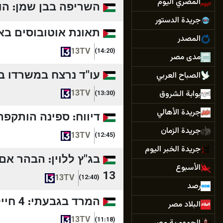
المصري اليوم
השריפה בבן שמן: הוש
جريدة الدستور
תאונת אוטובוסים באש
المصدر
13TV
(14:20)
مدى مصر
עו"ד נרצח במשרדו בר
الصباح العربي
13TV
بوابة الشروق
(13:30)
جريدة الأهالي
דיווח: ספינה הותקפה 
جريدة الزمان
13TV
(12:45)
جريدة الخبر اليوم
בג"ץ ללוין: הבהר אם
الأسبوع
13
13TV
(12:40)
رصد
המרד בגבעתי: 4 חיילים נוספים נשפטו למחבוש והודחו מלחימה | חדשות 13
البلاد مصر
13TV
(11:18)