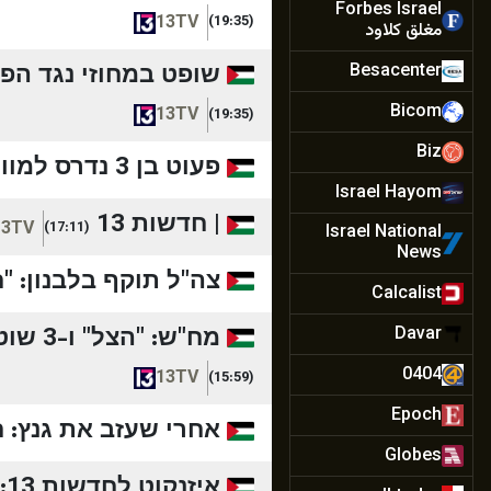
Forbes Israel
13TV
(19:35)
مغلق كلاود
שופט במחוזי נגד הפר
Besacenter
Bicom
13TV
(19:35)
Biz
פעוט בן 3 נדרס למוות בוואדי עארה, חשוד נעצר | חדשות 13
Israel Hayom
| חדשות 13
13TV
(17:11)
Israel National
News
צה"ל תוקף בלבנון: "
Calcalist
מח"ש: "הצל" ו-3 שוטרים נחקרו ושוחררו בתנאים מגבילים | חדשות 13
Davar
0404
13TV
(15:59)
Epoch
אחרי שעזב את גנץ: ח"
Globes
א