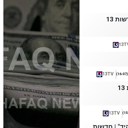
ת 13
13T
13TV
(16:07)
13TV
לתפקיד" | חדשות