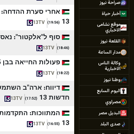
صراحة نيوز
אחרי סערת ההדחה: ה
أخبار حياة
13
13TV
(19:56)
موقع نشامى
الاخباري
סוף ל"אלקטור": נאסר
القلعة نيوز
13TV
(18:46)
مدار الساعة
פעולות החייאה בבן 5 שטבע בבריכה ציבורית ביישוב עומר | חדשות 13
وكالة الناس
الاخبارية
13TV
(18:22)
وطنا نيوز
דיווח: ארה"ב השתמש
اليوم السابع
חדשות 13
13TV
(17:52)
مصراوي
המתווכות: התקדמות 
البديل مصر
13
صدى البلد
13TV
(16:55)