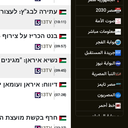
الجمهورية مصر
مصر 2030
עתירה לבג"ץ: לעצור 
صوت الأمة
13TV
(10:11)
معلومات مباشر
בנט הכריז על צירוף 4 נשים לרשימת "ביחד": "חיזוק משמעותי" | חדשות 13
بوابة الفجر
13TV
(09:57)
جريدة المستقبل
נשיא איראן: "מגינים
البوابة نيوز
13TV
(09:45)
النبأ المصرية
דיווח: איראן ועומאן יקבלו 60 יום לגבש את המנגנון בהור
مصر تايمز
المصريون
13TV
(07:28)
خط أحمر
بوابة البرلمان
חרף בקשת מועצת השלו
دار الهلال