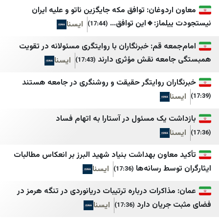
دالة
خبرگزاری صدا و سیم
سهيل نت
دوغان: توافق مکه جایگزین ناتو و علیه ایران
خبرگزاری فارس
يمن برس
ماز:🔹این توافق...
ایسنا
(17:44)
خبرگزاری مهر
نيوزيمن
ه قم: خبرنگاران با روایتگری مسئولانه در تقویت
ایسنا
الساحل الغربي
معه نقش مؤثری دارند
ایسنا
(17:43)
اخبار فوری
العين الثالثة
ان روایتگر حقیقت و روشنگری در جامعه هستند
فرارو
المصدر أونلاين
اطلاعات آنلاین
بلقيس
 یک مسئول در آستارا به اتهام فساد
اصلاحات‌ نیوز
الرأي برس
ایران اکونومیست
نافذة اليمن
عاون بهداشت بنیاد شهید البرز بر انعکاس مطالبات
خبر فوری
وكالة خبر للأنباء
سط رسانه‌ها
ایسنا
(17:36)
رة
Mypersia | ايران من
يمن شباب نت
اکرات درباره ترتیبات دریانوردی در تنگه هرمز در
آفتاب نیوز
المهرية نت
ریان دارد
ایسنا
(17:36)