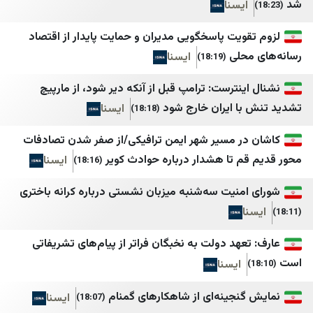
یسنا
الأحداث 24
Gazete Vatan
جديدنا
Dünya Gazetesi
ویت پاسخگویی مدیران و حمایت پایدار از اقتصاد
حلی
ایسنا
(18:19)
ميغافون
Ege Haber
وكالة أنباء آسيا
Finansın Gündemi
نترست: ترامپ قبل از آنکه دیر شود، از مارپیچ
ا ایران خارج شود
ایسنا
(18:18)
Haberler
LibnaNews
ديمقراطية نيوز
Hürriyet
ر مسیر شهر ایمن ترافیکی/از صفر شدن تصادفات
 تا هشدار درباره حوادث کویر
ایسنا
(18:16)
المركزية
Hürriyet Gazetecilik
أجواء برس
zopotamya Ajansı
منیت سه‌شنبه میزبان نشستی درباره کرانه باختری
الصدارة نيوز
Mynet
جنوبية
NTV
عارف: تعهد دولت به نخبگان فراتر از پیام‎‌های تشریفاتی
ایسنا
قلم سياسي
NY Times
وردنا
SOLTV
نجینه‌ای از شاهکارهای گمنام
ایسنا
(18:07)