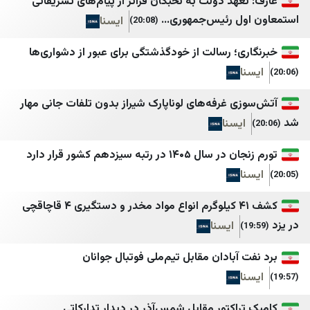
عارف: تعهد دولت به نخبگان فراتر از پیام‎‌های تشریفاتی
ل رئیس‌جمهوری...
ایسنا
(20:08)
هاشتاغ سوريا
جهان نيوز
اقتصاد سوريا
چرک‌نویس مدیا
ی؛ رسالت از خودگذشتگی برای عبور از دشواری‌ها
جهينة نيوز JP
خانه ملت
كوزال
خبر فارسی
ی غرفه‌های لوناپارک شیراز بدون تلفات جانی مهار
یسنا
مدارات كُرد
خبرگزاری اقتصادی ایرا
ليفانت نيوز
خبرگزاری ایلنا
۱ در رتبه سیزدهم کشور قرار دارد
مدوّنة البخاري
خبرگزاری بسیج
Spot Shot
خبرگزاری حوزه
کشف ۴۱ کیلوگرم انواع مواد مخدر و دستگیری ۴ قاچاقچی
ایسنا
Etijahat Media
خبرگزاری خبرآنلاین
Red TV
خبرگزاری دانشجو
آبادان مقابل تیم‌ملی فوتبال جوانان
ليبانون اون
خبرگزاری دفاع مقدس
Voice Of Lebanon 100.5
خبرگزاری رسا
اکتور مقابل شمس‌آذر در دیدار تدارکاتی