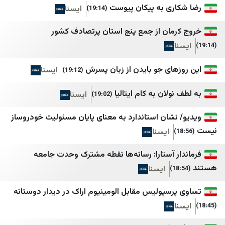
ری به پیکان پیوست
ایسنا
(19:14)
OTV
کیان ملی 1
LBC
خبر فوری newscenter
مان از جمع پنج استان پرتصادف کشور
الوكالة الوطنية للإعلام
مشرق نیوز
بتوقيت بيروت
هرانا
های جو بایدن از زبان پسرش
ایسنا
(19:12)
سيدر نيوز
همشهری آنلاین
ولان به کام ایتالیا
ایسنا
(19:02)
لبنان 23
هم‌میهن
نشان استاندارد به معنای پایان مسئولیت خودروساز
لبنان 24
ورزش سه
ایسنا
النشرة
وطن امروز
ر آستارا: رسانه‌ها نقطه مشترک وحدت جامعه
مركز بيروت للاخبار
بی بی سی
ایسنا
التيار الوطني الحر
اسپوتنیک ایران
رسپولیس مقابل الومینیوم اراک در دیدار دوستانه
المنار
الجادّة
الإعلام الحربي حزب الله
ايران بالعراقي اندبندن