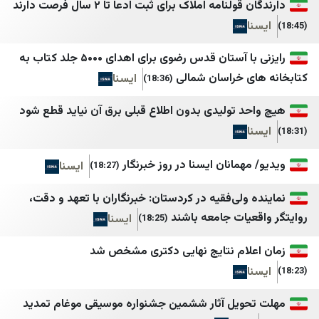
لنامه املاک برای ثبت ادعا تا ۲ سال فرصت دارند
صوت بيروت إنترناشونال
AA Tr
وكالة أخبار اليوم
Milliyet
رایزنی با آستان قدس رضوی برای اهدای ۵۰۰۰ جلد کتاب به
الأفضل نيوز
CNN TURK
ی خراسان شمالی
ایسنا
(18:36)
TRT Haber
ZNN
د تولیدی بدون اطلاع قبلی برق آن نیاید قطع شود
BBC TURK
IMLebanon
Sputnik Türkiye
BelleBeirut
همانان ایسنا در روز خبرنگار
ایسنا
(18:27)
61SAAT
MTV
نداء الوطن
akit
ولی‌فقیه در کردستان: خبرنگاران با تعهد و دقت،
یات جامعه باشند
ایسنا
(18:25)
صحيفة الجمهورية لبنان
Haber3
مستقبل ويب
Habertürk
لام نتایج نهایی دکتری مشخص شد
صيدا اون لاين
Cumhuriyet
DefenceTurkey
Good-Press
ویل آثار ششمین جشنواره موسیقی موغام تمدید