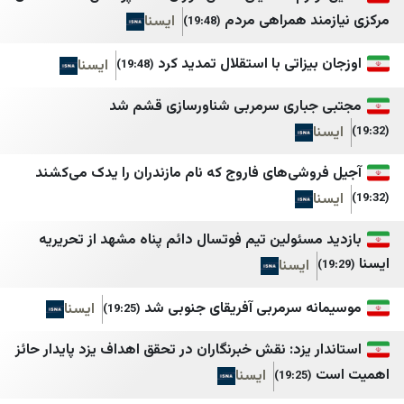
ند همراهی مردم
ایسنا
Mona Succar Labaky
شانا
(19:48)
لبنان الكبير
شبستان
یزاتی با استقلال تمدید کرد
ایسنا
(19:48)
Newsalist
شرق
باری سرمربی شناورسازی قشم شد
النهار
صراط نیوز
الديار
عصر ایران
شی‌های فاروج که نام‌ مازندران را یدک می‌کشند
المدن
فردا
جريدة اللواء
فرید مدرسی
مسئولین تیم فوتسال دائم پناه مشهد از تحریریه
تلفزيون المستقبل
مجاهدین خلق ایران
ایسنا
الوفاق نيوز
مجله اینترنتی برترین
ه سرمربی آفریقای جنوبی شد
ایسنا
(19:25)
ليبانون فايلز
مرکز اسناد انقلاب اسل
 یزد: نقش خبرنگاران در تحقق اهداف یزد پایدار حائز
ليبانون ديبايت
مسیح علی‌نژاد
ایسنا
(19:25)
الجديد
جنگ پژوهی