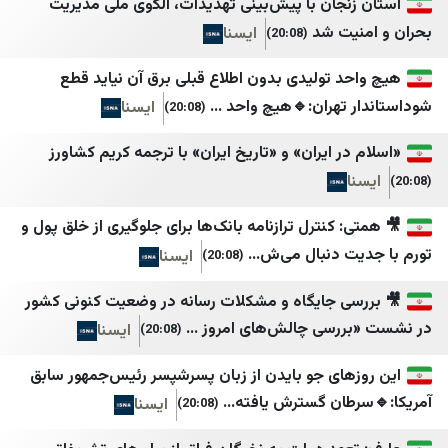
JINHA Ar
ایمنا خبرگزاری شهری
نجان با پیش‌بینی تهدیدات، الگوی ملی مدیریت
یت شد
ایسنا
(20:08)
المرصد السوري
باشگاه خبرنگاران جوان
مركز معلومات شمال وشرق سوريا
برنا
د تولیدی بدون اطلاع قبلی برق آن نیاید قطع
تهران:🔹هیچ واحد ...
ایسنا
(20:08)
يكتي سوريا
بلومبرگ فارسی
ARK News
بین المللی اهل بیت (
ر ایران» و «تاریخ ایران» با ترجمه کریم کشاورز
الشرق للأخبار - سوريا
خبرگزاری ایکنا
التلفزيون العربي سوريا
پانا
 کنترل ترازنامه بانک‌ها برای جلوگیری از خلق پول و
 دنبال می‌ش...
ایسنا
(20:08)
العالم سورية
پایگاه اطلاع رسانی مهر
SYRIA DIRECT
تابناک
ی جایگاه و مشکلات رسانه در وضعیت کنونی کشور
رسی چالش‌های امروز ...
ایسنا
(20:08)
عفرين نيوز ٢٤
تقريب
Middle East Eye
تیتربرتر
های جو بایدن از زبان پسرشپسر رئیس‌جمهور سابق
ان گسترش یافته...
ایسنا
(20:08)
سطور
جامعه خبر
مراسلون
جمهور