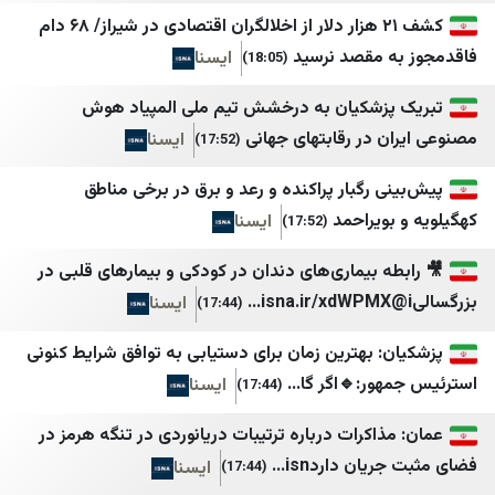
لبنان اليوم
StarTR
کشف ۲۱ هزار دلار از اخلالگران اقتصادی در شیراز/ ۶۸ دام
mdm نيوز
TOBB
 مقصد نرسید
ایسنا
(18:05)
أخبار بلس
Türkiye Gazetesi
زشکیان به درخشش تیم ملی المپیاد هوش
ürkiye Haber Ajansı
Tehran Times
 در رقابتهای جهانی
ایسنا
(17:52)
Ulusal Kanal
IranWire
 رگبار پراکنده و رعد و برق در برخی مناطق
Yeni Şafak
Iran International
ویراحمد
ایسنا
(17:52)
Yurt Gazetesi
Iran Herald
 بیماری‌های دندان در کودکی و بیمارهای قلبی در
Bianet
Iran Times
ایسنا
(17:44)
ANA
يمن ديلي نيوز
: بهترین زمان برای دستیابی به توافق شرایط کنونی
IRANA
الصحوة نت
ر:🔹اگر گا...
ایسنا
(17:44)
اقتصاد نیوز
المشهد اليمني
اکرات درباره ترتیبات دریانوردی در تنگه هرمز در
خبرگزاری تسنیم
تعز تايم
ن داردisn...
ایسنا
(17:44)