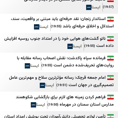
إعلام الوزارات اللبنانية
خبرگزاری موج
Lebanese DNA
خبرگزاری میزان
 زنجان: نقد حرفه‌ای باید مبتنی بر واقعیت، سند،
لاق حرفه‌ای باشد
ایسنا
هنا لبنان
خبرگزاری ورزش ایران
(19:55)
البديل
درباره پیشخوان
ت‌های هوایی خود را در امتداد جنوب روسیه افزایش
ایسنا
تفاصيل
دیپلماسی ایرانی
اساس ميديا
رادیو فردا
 سپاه پاکدشت: نقش اصحاب رسانه مقابله با
تحریف‌شده دشمن است
ایسنا
بالمباشر
روزنامه آرمان امروز
(19:55)
VTV Lebanon
روزنامه دنیای اقتصاد
عه قرچک: رسانه مؤثرترین سلاح و مهم‌ترین عامل
در جهان است
ایسنا
حكي موزون
رویداد ۲۴
(19:51)
طيون
سپاه قدس🇮🇷
ردن زمینه های لازم برای بازگشایی شکوهمند
 سمنان در مهرماه
ایسنا
Roula Nasr
سروش خبر
(19:50)
سالم زهران
سنی آنلاین
وازم تحصیلی دانش‌آموزان تحت پوشش امداد استان