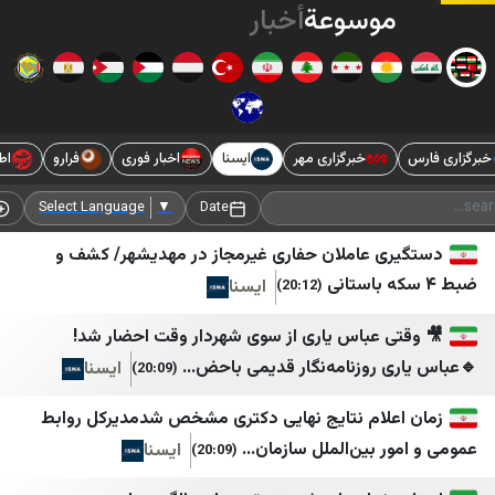
وسوعة
أخبار
الشرق
الأوسط
خبرگزاری مهر
ایسنا
اخبار فوری
فرارو
اطلاعات آنلاین
SyriacPress
اتاق اصناف تهران
مسد
اخبار فوری / مهم 🔖
Add Source
Select Language
▼
Date
قسد
اعتماد آنلاین
 عاملان حفاری غیرمجاز در مهدیشهر/ کشف و
ایسنا
(20:12)
PYD
اقتصاد آنلاین
نورث برس
انتخاب
 عباس یاری از سوی شهردار وقت احضار شد!
روزنامه‌نگار قدیمی باحض...
ایسنا
(20:09)
ANF Arabic
ایبنا
كرد أونلاين
ایران اکونا
لام نتایج نهایی دکتری مشخص شدمدیرکل روابط
بین‌الملل سازمان...
ایسنا
(20:09)
وكالة هاوار للأنباء
ایسکانیوز