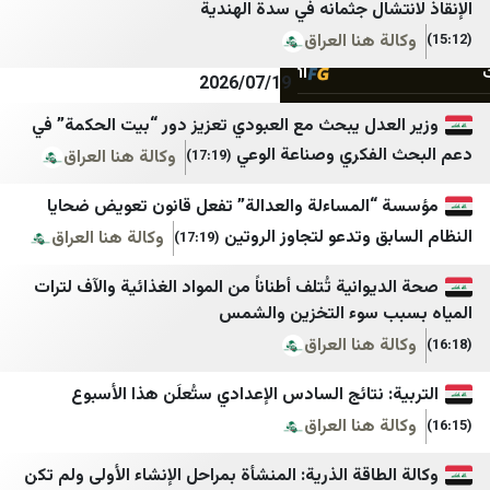
شال جثمانه في سدة الهندية
Ege Haber
قناة المملكة
 هنا العراق
Finansın Gündemi
هلا اخبار
2026/07/19
Haberler
وكالة أنباء سرايا الإخبارية
عدل يبحث مع العبودي تعزيز دور “بيت الحكمة” في
Hürriyet
جو 24
لفكري وصناعة الوعي
وكالة هنا العراق
(17:19)
المساءلة والعدالة” تفعل قانون تعويض ضحايا
ق وتدعو لتجاوز الروتين
وكالة هنا العراق
(17:19)
وانية تُتلف أطناناً من المواد الغذائية والآف لترات
 سوء التخزين والشمس
 هنا العراق
 نتائج السادس الإعدادي ستُعلَن هذا الأسبوع
 هنا العراق
طاقة الذرية: المنشأة بمراحل الإنشاء الأولى ولم تكن