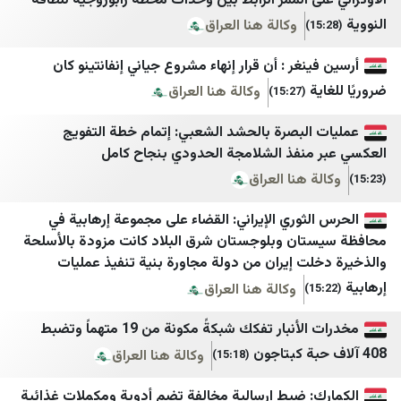
ى الممر الرابط بين وحدات محطة زابوروجيه للطاقة
قلم سياسي
الإعلام الحربي اليمني
وكالة هنا العراق
وردنا
الثورة نت
نغر : أن قرار إنهاء مشروع جياني إنفانتينو كان
لبنان اليوم
مأرب نت
وكالة هنا العراق
(15:27)
mdm نيوز
سبتمبر نت
البصرة بالحشد الشعبي: إتمام خطة التفويج
منفذ الشلامجة الحدودي بنجاح كامل
أخبار بلس
وكالة الصحافة اليمنية
 هنا العراق
Tehran Times
عدن الغد
ثوري الإيراني: القضاء على مجموعة إرهابية في
IranWire
عدن الحدث
ان وبلوجستان شرق البلاد كانت مزودة بالأسلحة
Iran International
عدن 24
ت إيران من دولة مجاورة بنية تنفيذ عمليات
وكالة هنا العراق
Iran Herald
سما عدن الإخبارية
Iran Times
عدن تايم
مخدرات الأنبار تفكك شبكةً مكونة من 19 متهماً وتضبط
وكالة هنا العراق
ANA
حضرموت21
(15:18)
IRANA
الأمناء نت
: ضبط إرسالية مخالفة تضم أدوية ومكملات غذائية