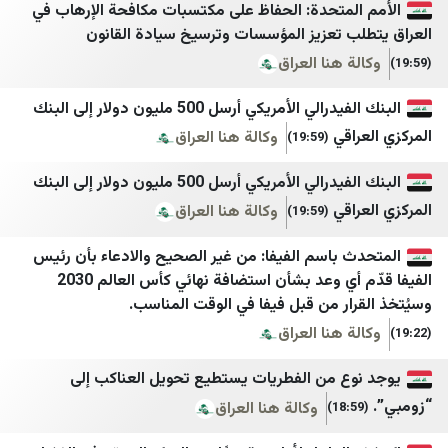
التيار الوطني الحر
Türkiye Gazetesi
لمتحدة: الحفاظ على مكتسبات مكافحة الإرهاب في
 تعزيز المؤسسات وترسيخ سيادة القانون
المنار
Türkiye Haber Ajansı
 هنا العراق
الإعلام الحربي حزب الله
Ulusal Kanal
البنك الفيدرالي الأمريكي أرسل 500 مليون دولار إلى البنك
صوت بيروت إنترناشونال
Yeni Şafak
قي
وكالة هنا العراق
(19:59)
وكالة أخبار اليوم
Yurt Gazetesi
البنك الفيدرالي الأمريكي أرسل 500 مليون دولار إلى البنك
الأفضل نيوز
Bianet
قي
وكالة هنا العراق
(19:59)
ZNN
يمن ديلي نيوز
 باسم الفيفا: من غير الصحيح والادعاء بأن رئيس
IMLebanon
الصحوة نت
الفيفا قدّم أي وعد بشأن استضافة نهائي كأس العالم 2030
BelleBeirut
المشهد اليمني
ار من قبل فيفا في الوقت المناسب.
MTV
تعز تايم
 هنا العراق
نداء الوطن
سهيل نت
ع من الفطريات يستطيع تحويل العناكب إلى
صحيفة الجمهورية لبنان
يمن برس
وكالة هنا العراق
مستقبل ويب
نيوزيمن