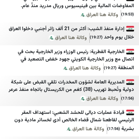
خبرگزاری میزان
شبكة فايرل
مالية بين فينيسيوس وريال مدريد منذُ عام.
خبرگزاری ورزش ایران
السبيل
 هنا العراق
درباره پیشخوان
شبكة وتر الاعلامية
إدارة منفذ الشيب: أكثر من 21 ألف زائر أجنبي دخلوا العراق
دیپلماسی ایرانی
وكالة سند للأنباء
حد
وكالة هنا العراق
(19:27)
رادیو فردا
القدس البوصلة
 القطرية: رئيس الوزراء وزير الخارجية بحث في
ير الخارجية الكويتي جهود خفض التصعيد في
ريا
روزنامه آرمان امروز
بالغراف
وكالة هنا العراق
روزنامه دنیای اقتصاد
قناة المواطن
ة العامة لشؤون المخدرات تلقي القبض على شبكة
رویداد ۲۴
تحقق الفلسطيني
كريستال باتجاه منفذ عرعر
سپاه قدس🇮🇷
وكالة صدى نيوز
 هنا العراق
سروش خبر
صدى الإعلام
مليات ديالى للحشد الشعبي: استهداف المقر
سنی آنلاین
إختيار
طعنا شمال قضاء الخالص أدى لخسائر مادية دون
شانا
مكان
وكالة هنا العراق