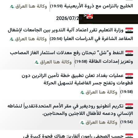
چرک‌نویس مدیا
قدس برس
من مع ذروة الأربعينية
وكالة هنا العراق
(19:59)
خانه ملت
جريدة القدس
2026/07/29
خبر فارسی
صفا
تعليم تقرر اعتماد آلية التدوير بين الجامعات لإشغال
خبرگزاری اقتصادی ایران
شبكة راية الإعلامية
رة في الدراسات العليا
وكالة هنا العراق
(20:54)
خبرگزاری ایلنا
وكالة خبر
”شل” تبحثان رفع معدلات استثمار الغاز المصاحب
رة
خبرگزاری بسیج
وكالة سوا الإخبارية
ات الطاقة
وكالة هنا العراق
(19:58)
خبرگزاری حوزه
موقع نابلس الاخباري
بغداد تعلن تطبيق خطة تأمين الزائرين دون
ح جسر الفاضلية لتسهيل الحركة
خبرگزاری خبرآنلاین
الوكيل الإخباري
 هنا العراق
خبرگزاری دانشجو
معا
طونيو روديغير في مقر الأمم المتحدةتقديراً لنشاطه
خبرگزاری دفاع مقدس
B نيوز
مه للأطفال اللاجئين والمحتاجين.
خبرگزاری رسا
راديو بيت لحم
 هنا العراق
خبرگزاری موج
شبكة قدس الإخبارية
حفي رامون ألفاريز: هناك فجوة كبيرة في