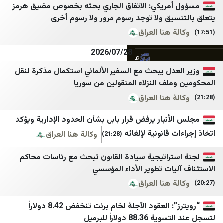
شبستان
Times of Israel
مريكي: الاتفاق الجاري بحثه بخصوص مضيق هرمز
يق ولا توجد رسوم مرور ولا رسوم أخرى
شرق
Haaretz
 هنا العراق
صراط نیوز
Israel365News
2026/07/28
عصر ایران
i24news
عدل يبحث مع السفير الألماني استكمال مذكرة لنقل
فردا
N12
لف النزلاء المنقولين من سوريا
فرید مدرسی
13TV
 هنا العراق
مجاهدین خلق ایران
C14
نبار يرفض قرار بابل بشأن الحدود الإدارية ويؤكد
مجله اینترنتی برترین
Forbes Israel مغلق كلاود
 قانونية لإلغائه
وكالة هنا العراق
(21:28)
مرکز اسناد انقلاب اسلامی
Besacenter
تراتيجية سيادة القانون تبحث مع رئاسات محاكم
مسیح علی‌نژاد
Bicom
يات تطوير الأداء المؤسسي
 هنا العراق
جنگ پژوهی
Biz
کیان ملی 1
Israel Hayom
“رويترز”: العقود الآجلة لخام برنت تنخفض 8.42 دولاراً
دولاراً للبرميل