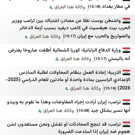
د
وكالة هنا العراق
اقتصاد نیوز
المشهد العربي
(15:18)
خبرگزاری تسنیم
اليوم الثامن
بوست نقلا عن مصادر: اشتباك بين ترامب ووزير
يغسيث في كامب ديفيد بسبب أزمة الذخائر
خبرگزاری صدا و سیم
درع الجنوب
لحرب مع إيران
وكالة هنا العراق
(15:17)
خبرگزاری فارس
صحيفة 4 مايو
دفاع اليابانية: كوريا الشمالية أطلقت صاروخا يفترض
خبرگزاری مهر
يافع نيوز
وكالة هنا العراق
(15:
ایسنا
وفا
 إعادة العمل بنظام المحاولات لطلبة السادس
اخبار فوری
وكالة قدس نت للأنباء
الإعدادي الراسبين بمادة واحدة أو مادتين للعام الدراسي (2025-
فرارو
قناة فلسطين اليوم
وكالة هنا العراق
اطلاعات آنلاین
عرب 48
يران أرادت إجراء المفاوضات وهذا ما نقوم به ويبدو
اصلاحات‌ نیوز
بانيت
شكل جيد
وكالة هنا العراق
(15:08)
ایران اکونومیست
بوابة الهدف
قد تنجح المحادثات أو تفشل ونحن مستعدون لشن
خبر فوری
شبكة نوى
ان إذا استدعت الضرورة