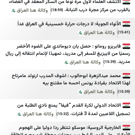
علماء لأول مرة نوعًا من السكر المعقد في الفضاء،
صيدا اون لاين
الساحل الغربي
كز مجرة درب التبانة.
وكالة هنا العراق
(18:59)
Good-Press
العين الثالثة
الجوية: لا درجات حرارة خمسينية في العراق غداً
الأحداث 24
المصدر أونلاين
 هنا العراق
جديدنا
بلقيس
رومانو : حصل يان ديوماندي على الضوء الأخضر
بزيغ للسفر إلى مدريد، تمهيدًا لإتمام انتقاله إلى ريال
ميغافون
الرأي برس
وكالة هنا العراق
وكالة أنباء آسيا
نافذة اليمن
الزهرة ابوحالوب : اشوف المدرب ارنولد مامرتاح
LibnaNews
وكالة خبر للأنباء
 بقيادة يونس احسه ما مقتنع بيه
ديمقراطية نيوز
يمن شباب نت
 هنا العراق
المركزية
المهرية نت
الدولي لكرة القدم “فيفا” يمنع نادي الطلبة من
أجواء برس
موقع بوست
مدة 3 فترات.
وكالة هنا العراق
(15:32)
الصدارة نيوز
سبأ
 الروسية: موسكو تنتظر ردا دوليا على الهجوم
جنوبية
قناة الساحات