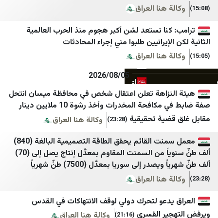
 هنا العراق
Mypersia | ايران من
شبكة اجيال
آفتاب نیوز
كل العرب
كنا نستعد لشن أكبر هجوم منذ الحرب العالمية
لإيرانيين طلبوا مني إجراء المحادثات
اتاق اصناف تهران
شبكة يافا الإخبارية
 هنا العراق
اخبار فوری / مهم 🔖
الشمس
2026/08/05
اعتماد آنلاین
الصنارة نت
نزاهة تعلن اعتقال شخص في محافظة ميسان انتحل
اقتصاد آنلاین
فلسطين بوست
صفة ضابط في مكافحة المخدرات وأخذ رشوة 10 ملايين دينار
انتخاب
شهاب
ضية تحقيقية
وكالة هنا العراق
(23:28)
ایبنا
المركز الفلسطيني للإعلام
معمل سمنت القائم يحقق الطاقة التصميمية البالغة (840)
ألف طنٍّ سنوياً من السمنت المقاوم بمعدَّل إنتاج يصل إلى (70)
ایران اکونا
تلفزيون فلسطين
صدر إلى سوريا بمعدَّل (7500) طنٍّ شهرياً
ایسکانیوز
قناة الاقصئ
 هنا العراق
ایمنا خبرگزاری شهری
مكتب إعلام الأسرى
يدعو لتحرك دولي لوقف الانتهاكات في القدس
باشگاه خبرنگاران جوان
غزة الان
ير القسري
وكالة هنا العراق
(21:16)