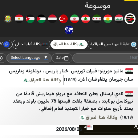
وسوعة
أخبار
الشرق
الأوسط
ن العراقية
وكالة هنا العراق
وكالة أنباء الخطى
IQ360
زلزال
Hürriyet Gazetecilik
LBC
الوكالة الوطنية للإعلام
Mezopotamya Ajansı
Add Source
Select Language
▼
Date
بتوقيت بيروت
Mynet
ريتو: فيران توريس اختار باريس ، برشلونة وباريس
تفاوضان الآن.
وكالة هنا العراق
(18:19)
سيدر نيوز
NTV
لبنان 23
NY Times
نال يعلن التعاقد مع برونو غيماريش قادمًا من
نيوكاسل يونايتد ، بصفقة بلغت قيمتها 75 مليون باوند وبعقد
لبنان 24
SOLTV
نوات مع خيار التجديد لعام إضافي.
النشرة
StarTR
 هنا العراق
مركز بيروت للاخبار
TOBB
2026/08/06