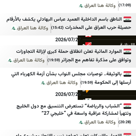
خبر فوری newscenter
Israel National News
 هنا العراق
مشرق نیوز
Calcalist
اسم الداخلية العميد عباس البهادلي يكشف بالأرقام
هرانا
Davar
لعراق على المخدرات
وكالة هنا العراق
(15:42)
همشهری آنلاین
0404
2026/07/27
هم‌میهن
Epoch
المائية تعلن انطلاق حملة كبرى لإزالة التجاوزات
ورزش سه
Globes
ذكرة تفاهم مع الجزائر
وكالة هنا العراق
(19:59)
وطن امروز
ILtoday
.. توصيات مجلس النواب بشأن أزمة الكهرباء التي
بی بی سی
Nziv
لحكومة
وكالة هنا العراق
(19:59)
اسپوتنیک ایران
Israel Defense Forces
2026/07/26
الجادّة
Jerusalem Post
 والرياضة” تستعرض التنسيق مع دول الخليج
ايران بالعراقي اندبندنت
Kikar
ة عراقية واسعة في “خليجي 27”
 هنا العراق
Maariv
AA Tr
Midal
Milliyet