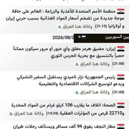
برنا
فجر نيوز
أمم المتحدة للأغذية والزراعة : العالم على حافة
بلومبرگ فارسی
فتح
من تضخم أسعار المواد الغذائية بسبب حربي إيران
بین المللی اهل بیت (ع)
حماس
وكالة هنا العراق
خبرگزاری ایکنا
كتائب القسام
2026/08/01
پانا
سرايا القدس الإعلام الحربي
ضيق هرمز مغلق وأي عبور أو مرور سيكون ممكناً
يق مع بحرية الحرس الثوري
پایگاه اطلاع رسانی مهرصبا
شبكة الأخبار الفلسطينية
 هنا العراق
تابناک
شبكة فلسطين الإخبارية
جمهورية نزار ئاميدي يستقبل السفير التشيكي
دالة
تقريب
فلسطين أون لاين
 الشراكات الاقتصادية والتعليمية
تیتربرتر
فلسطين الآن
 هنا العراق
جامعه خبر
مصدر الإخبارية
الصحة: اتلاف ما يقارب 106 كيلو غرام من المواد المخدرة
جمهور
أمد للإعلام
وكالة هنا العراق
(19:59)
جهان نيوز
إذاعة صوت الغد
مطار النجف يفوق 94 ألف مسافر ويستأنف رحلات طيران