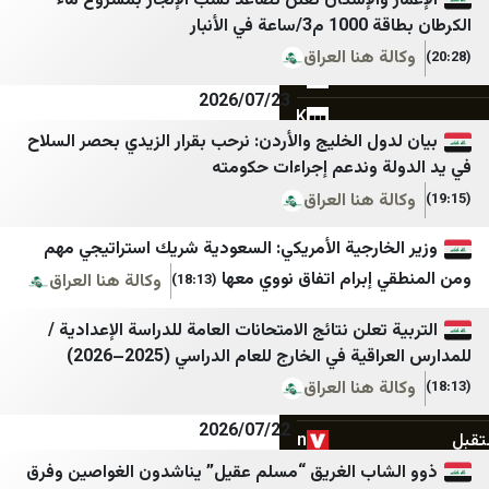
والإسكان تعلن تصاعد نسب الإنجاز بمشروع ماء
أنبار
Mivzaklive
CNN TURK
 هنا العراق
ynet
TRT Haber
2026/07/23
NIL
BBC TURK
ل الخليج والأردن: نرحب بقرار الزيدي بحصر السلاح
Shakuf
Sputnik Türkiye
 وندعم إجراءات حكومته
Srugim
61SAAT
 هنا العراق
Israel21c
akit
خارجية الأمريكي: السعودية شريك استراتيجي مهم
The Knesset
Haber3
إبرام اتفاق نووي معها
وكالة هنا العراق
(18:13)
Habertürk
דיווחים חמים מהשטח חדש
تعلن نتائج الامتحانات العامة للدراسة الإعدادية /
ة في الخارج للعام الدراسي (2025–2026)
Cumhuriyet
דיווחים מהשטח
 هنا العراق
DefenceTurkey
🎗️חדשות ישראל IL
2026/07/22
Gazete Vatan
صحيفة الأمم
اب الغريق “مسلم عقيل” يناشدون الغواصين وفرق
Dünya Gazetesi
صدى الشعب الأخباري