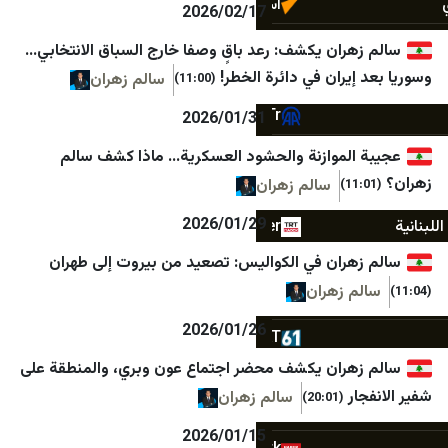
اسپوتنیک ایران
Israel21c
2026/02/17
الجادّة
The Knesset
ران يكشف: رعد باقٍ وصفا خارج السباق الانتخابي…
ران في دائرة الخطر!
ايران بالعراقي اندبندنت
דיווחים חמים מהשטח חדש
سالم زهران
(11:00)
AA Tr
דיווחים מהשטח
2026/01/31
Milliyet
🎗️חדשות ישראל IL
لموازنة والحشود العسكرية… ماذا كشف سالم
سالم زهران
CNN TURK
صحيفة الأمم
2026/01/29
TRT Haber
صدى الشعب الأخباري
ران في الكواليس: تصعيد من بيروت إلى طهران
BBC TURK
قناة المملكة
 زهران
Sputnik Türkiye
هلا اخبار
2026/01/26
61SAAT
وكالة أنباء سرايا الإخبارية
ران يكشف محضر اجتماع عون وبري، والمنطقة على
akit
جو 24
سالم زهران
(20:01)
Haber3
رؤيا نيوز
2026/01/15