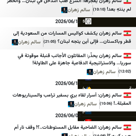
ران يفجّرها: الشرع طلب التدخل في لبنان… والخطر
Iran Herald
وكالة قدس نت للأنباء
سالم زهران
(10:10)
Iran Times
قناة فلسطين اليوم
2026/06/12
ANA
عرب 48
ران يكشف كواليس المسارات من السعودية إلى
… فإلى أين يتجه لبنان؟
سالم زهران
(21:05)
IRANA
بانيت
اقتصاد نیوز
بوابة الهدف
ان يحذّر: المقاتلون الأجانب قنبلة موقوتة في
تراتيجية الدفاعية جاهزة على الطاولة!
خبرگزاری تسنیم
شبكة نوى
 زهران
خبرگزاری صدا و سیم
شبكة اجيال
2026/06/11
خبرگزاری فارس
كل العرب
ان: أسرار لقاء بري بسفير ترامب والسيناريوهات
خبرگزاری مهر
شبكة يافا الإخبارية
سالم زهران
ایسنا
الشمس
2026/06/02
اخبار فوری
الصنارة نت
ان: الضاحية مقابل المستوطنات..؟! وقف نار أم
فرارو
فلسطين بوست