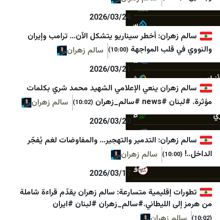
سپاه قدس🇮🇷
C14
2026/03/24
سروش خبر
Forbes Israel مغلق كلاود
ران: أخطر سيناريو يتشكل الآن… ترامب وإيران
سنی آنلاین
Besacenter
لب المواجهة
سالم زهران
(10:00)
شانا
Bicom
2026/03/21
شبستان
Biz
ران ينعي الإعلامي الشهيد محمد شري بكلمات
شرق
Israel Hayom
_زهران
سالم زهران
(10:02)
صراط نیوز
Israel National News
2026/03/20
ريا
عصر ایران
Calcalist
ان: التدمير والتهجير… والمفاوضات لغم يُفجّر
فردا
Davar
سالم زهران
فرید مدرسی
0404
2026/03/17
مجاهدین خلق ایران
Epoch
قليمية متسارعة: سالم زهران يقدّم قراءة شاملة
الليطاني.#سالم_زهران #لبنان #ايران
مجله اینترنتی برترین
Globes
 زهران