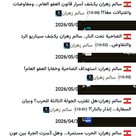
ران يكشف أسرار قانون العفو العام… ومفاوضات
ایران اکونا
شبكة فلسطين الإخبارية
ا؟!
سالم زهران
(10:00)
ایسکانیوز
فلسطين أون لاين
2026/05/08
ایمنا خبرگزاری شهری
فلسطين الآن
تحت النار.. سالم زهران يكشف سيناريو الرد
باشگاه خبرنگاران جوان
مصدر الإخبارية
سالم زهران
(
برنا
أمد للإعلام
2026/05/07
بلومبرگ فارسی
إذاعة صوت الغد
ان: استهداف الضاحية وخفايا العفو العام!
بین المللی اهل بیت (ع)
قدس برس
 زهران
خبرگزاری ایکنا
جريدة القدس
2026/05/03
پانا
صفا
ران:هل تقترب الجولة الثالثة للحرب؟ وبيان
پایگاه اطلاع رسانی مهرصبا
شبكة راية الإعلامية
 بالنار؟!
سالم زهران
(10:01)
تابناک
وكالة خبر
2026/04/30
تقريب
وكالة سوا الإخبارية
ران: الحرب مستمرة… وهل كُسِرَت الجرة بين عون