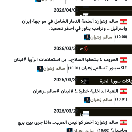
خبرگزاری دانشجو
قناة المواطن
2026/04/02
خبرگزاری دفاع مقدس
تحقق الفلسطيني
ان: أسلحة الدمار الشامل في مواجهة إيران
خبرگزاری رسا
وكالة صدى نيوز
رامب يناور في أخطر تصعيد.
 زهران
خبرگزاری موج
صدى الإعلام
خبرگزاری میزان
إختيار
2026/03/31
خبرگزاری ورزش ایران
مكان
ا يشعلها السلاح… بل استطلاعات الرأي! #لبنان
الم_زهران
سالم زهران
(10:01)
درباره پیشخوان
Times of Israel
2026/03/30
رة
دیپلماسی ایرانی
Haaretz
لداخلية خطرة..! #لبنان #سالم_زهران
رادیو فردا
Israel365News
 زهران
روزنامه آرمان امروز
i24news
2026/03/28
روزنامه دنیای اقتصاد
N12
ران: أخطر كواليس الحرب…ماذا جرى بين بري
رویداد ۲۴
13TV
سالم زهران