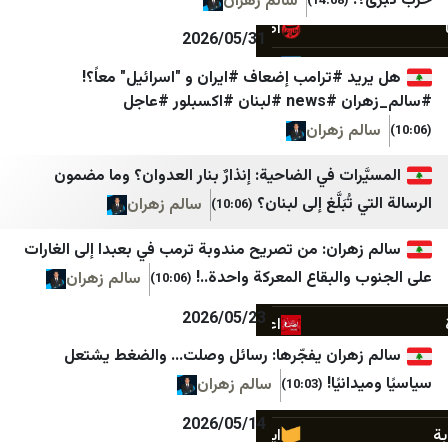
سالم زهران
(14:08)
اطلاعات آنلاین
شهاب
2026/05/31
اصلاحات‌ نیوز
المركز الفلسطيني للإعلام
#ترامب إضعاف #ايران و "اسرائيل" معاً؟!
لور #عاجل
ایران اکونومیست
تلفزيون فلسطين
 زهران
خبر فوری
قناة الاقصئ
ات في الضاحية: إنذارٌ بنار العدوان؟ وما مضمون
Mypersia | ايران من
مكتب إعلام الأسرى
بَلَّغ إلى لبنان؟
سالم زهران
(10:06)
آفتاب نیوز
غزة الان
ران: من تصريح مندوبة ترمب في بعبدا إلى الغارات
اتاق اصناف تهران
فجر نيوز
البقاع المعركة واحدة..!
سالم زهران
(10:06)
اخبار فوری / مهم 🔖
فتح
2026/05/23
اعتماد آنلاین
حماس
ران يفجّرها: رسائل وصلت… والضغط يشتعل
اقتصاد آنلاین
كتائب القسام
يًا!
سالم زهران
(10:03)
انتخاب
سرايا القدس الإعلام الحربي
2026/05/14
ایبنا
شبكة الأخبار الفلسطينية