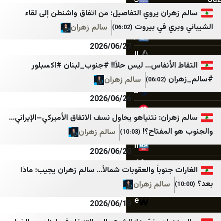
ديمقراطية نيوز
عدن الغد
ران يروي التفاصيل: من اتفاق واشنطن إلى لقاء
المركزية
عدن الحدث
ي في بيروت
سالم زهران
(06:02)
أجواء برس
عدن 24
2026/06/27
الصدارة نيوز
سما عدن الإخبارية
الأنفاس… ليس حلاً!! #جنوب_لبنان #اكسبلور
جنوبية
عدن تايم
ن
سالم زهران
(06:02)
قلم سياسي
حضرموت21
2026/06/26
وردنا
الأمناء نت
ان: نتنياهو يحاول نسف الاتفاق الأميركي–الإيراني…
لبنان اليوم
المشهد العربي
لمفتاح؟!
سالم زهران
(10:03)
mdm نيوز
اليوم الثامن
2026/06/20
أخبار بلس
درع الجنوب
جنوباً والعقوبات شمالاً… سالم زهران يجيب: ماذا
Tehran Times
صحيفة 4 مايو
سالم زهران
IranWire
يافع نيوز
2026/06/19
Iran International
وفا