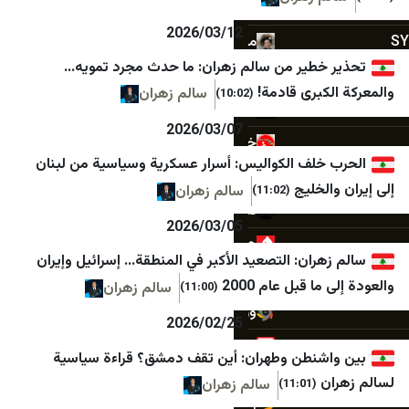
مرکز اسناد انقلاب اسلامی
ILtoday
2026/03/12
مسیح علی‌نژاد
Nziv
طير من سالم زهران: ما حدث مجرد تمويه…
جنگ پژوهی
Israel Defense Forces
برى قادمة!
سالم زهران
(10:02)
کیان ملی 1
Jerusalem Post
2026/03/07
خبر فوری newscenter
Kikar
لف الكواليس: أسرار عسكرية وسياسية من لبنان
مشرق نیوز
Maariv
خليج
سالم زهران
(11:02)
هرانا
Midal
2026/03/05
همشهری آنلاین
Mivzaklive
ان: التصعيد الأكبر في المنطقة… إسرائيل وإيران
هم‌میهن
ynet
قبل عام 2000
سالم زهران
(11:00)
ورزش سه
NIL
2026/02/25
وطن امروز
Shakuf
نطن وطهران: أين تقف دمشق؟ قراءة سياسية
بی بی سی
Srugim
سالم زهران
(11:01)