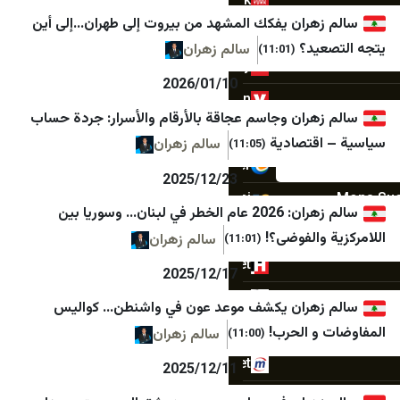
Habertürk
رؤيا
ران يفكك المشهد من بيروت إلى طهران…إلى أين
Cumhuriyet
عمان نت
د؟
سالم زهران
(11:01)
DefenceTurkey
صحيفة المقر
2026/01/10
Gazete Vatan
جراءة نيوز
ران وجاسم عجاقة بالأرقام والأسرار: جردة حساب
Dünya Gazetesi
صحيفة نيسان الإلكترونية
تصادية
سالم زهران
(11:05)
Ege Haber
وكالة عمون الاخبارية
2025/12/23
Finansın Gündemi
وكالة رم
سالم زهران: 2026 عام الخطر في لبنان… وسوريا بين
Haberler
جراسا نيوز
الفوضى؟!
سالم زهران
(11:01)
Hürriyet
الحقيقة الدولية
2025/12/17
Hürriyet Gazetecilik
أخبار البلد
ران يكشف موعد عون في واشنطن… كواليس
Mezopotamya Ajansı
صراحة نيوز
 الحرب!
سالم زهران
(11:00)
Mynet
أخبار حياة
2025/12/11
NTV
موقع نشامى الاخباري