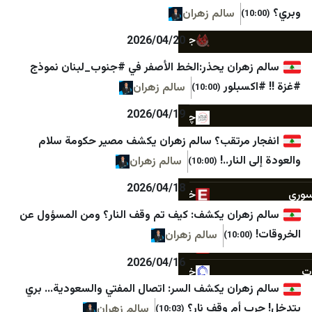
سالم زهران
تیتربرتر
موقع نابلس الاخباري
جامعه خبر
الوكيل الإخباري
2026/04/20
جمهور
معا
ران يحذر:الخط الأصفر في #جنوب_لبنان نموذج
بلور
سالم زهران
(10:00)
جهان نيوز
B نيوز
2026/04/19
چرک‌نویس مدیا
راديو بيت لحم
مرتقب؟ سالم زهران يكشف مصير حكومة سلام
خانه ملت
شبكة قدس الإخبارية
نار..!
سالم زهران
(10:00)
خبر فارسی
شبكة فايرل
2026/04/18
خبرگزاری اقتصادی ایران
السبيل
ران يكشف: كيف تم وقف النار؟ ومن المسؤول عن
خبرگزاری ایلنا
شبكة وتر الاعلامية
سالم زهران
دالة
خبرگزاری بسیج
وكالة سند للأنباء
2026/04/16
خبرگزاری حوزه
القدس البوصلة
ران يكشف السر: اتصال المفتي والسعودية… بري
خبرگزاری خبرآنلاین
بالغراف
أم وقف نار؟
سالم زهران
(10:03)