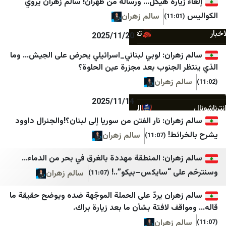
يارة هيكل… ورسالة من طهران! سالم زهران يروي
المشهد اليمني
الصباح العربي
سالم زهران
تعز تايم
بوابة الشروق
2025/11/20
سهيل نت
جريدة الأهالي
ران: لوبي لبناني_اسرائيلي يحرض على الجيش… وما
لجنوب بعد مجزرة عين الحلوة؟
يمن برس
جريدة الزمان
 زهران
نيوزيمن
جريدة الخبر اليوم
2025/11/14
الساحل الغربي
الأسبوع
ان: نار الفتن من سوريا إلى لبنان؟!والجنرال داوود
العين الثالثة
رصد
ط!
سالم زهران
(11:07)
المصدر أونلاين
البلاد مصر
ران: المنطقة مهددة بالغرق في بحر من الدماء…
بلقيس
الجمهورية مصر
ى “سايكس–بيكو”..!
سالم زهران
(11:07)
الرأي برس
مصر 2030
ران يردّ على الحملة الموجّهة ضده ويوضح حقيقة ما
نافذة اليمن
صوت الأمة
 لافتة بشأن ما بعد زيارة براك.
وكالة خبر للأنباء
معلومات مباشر
 زهران