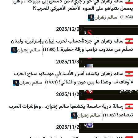
ران في حوار جريء من دمشق إلى بيروت… وهل
 على الضوء الأخضر الأميركي للحرب؟!
NY Times
القلعة نيوز
 زهران
SOLTV
مدار الساعة
2025/12/08
StarTR
وكالة الناس الاخبارية
ران في جردةًحساب لحرب إيران وإسرائيل، ولبنان
TOBB
وطنا نيوز
وب ترامب ورقة خطيرة..!
سالم زهران
(11:00)
Türkiye Gazetesi
اليوم السابع
2025/11/30
Türkiye Haber Ajansı
مصراوي
ران يكشف أسرار الأسد في موسكو: سلاح الحزب
Ulusal Kanal
البديل مصر
ا ما بين عون والثنائي!
سالم زهران
(14:01)
Yeni Şafak
صدى البلد
2025/11/28
Yurt Gazetesi
المصري اليوم
ارية حاسمة يكشفها سالم زهران… ومؤشرات الحرب
Bianet
جريدة الدستور
سالم زهران
يمن ديلي نيوز
المصدر
2025/11/21
الصحوة نت
مدى مصر