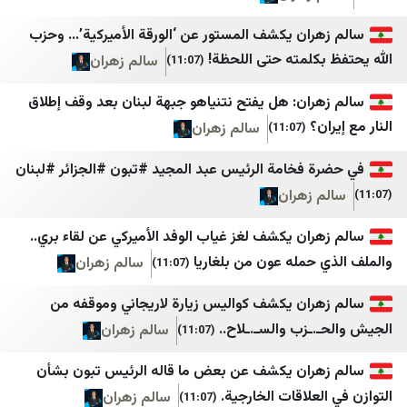
يمن شباب نت
بوابة الفجر
ران يكشف المستور عن ‘الورقة الأميركية’… وحزب
المهرية نت
جريدة المستقبل
كلمته حتى اللحظة!
سالم زهران
(11:07)
ران: هل يفتح نتنياهو جبهة لبنان بعد وقف إطلاق
؟
سالم زهران
(11:07)
 فخامة الرئيس عبد المجيد #تبون #الجزائر #لبنان
 زهران
ان يكشف لغز غياب الوفد الأميركي عن لقاء بري..
حمله عون من بلغاريا
سالم زهران
(11:07)
ران يكشف كواليس زيارة لاريجاني وموقفه من
ـزب والسـ.ـلاح..
سالم زهران
(11:07)
ران يكشف عن بعض ما قاله الرئيس تبون بشأن
علاقات الخارجية.
سالم زهران
(11:07)