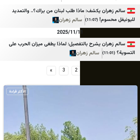
ران يكشف: ماذا طلب لبنان من براك؟.. والتمديد
سوم!
سالم زهران
(11:07)
2025/11/11
ران يشرح بالتفصيل: لماذا يطغى ميزان الحرب على
سالم زهران
»
3
2
1
الأكثر قراءة