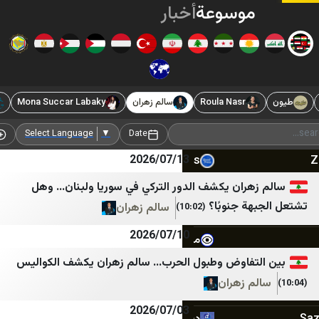
وسوعة
أخبار
الشرق
الأوسط
Roula Nasr
سالم زهران
Mona Succar Labaky
لبنان الكبير
مستقبل ويب
موقع بوست
صيدا اون لاين
سبأ
Add Source
Select Language
▼
Date
2026/07/13
Good-Press
قناة الساحات
الأحداث 24
الإعلام الحربي اليمني
ران يكشف الدور التركي في سوريا ولبنان… وهل
 جنوبًا؟
سالم زهران
(10:02)
جديدنا
الثورة نت
2026/07/10
ميغافون
مأرب نت
فاوض وطبول الحرب… سالم زهران يكشف الكواليس
وكالة أنباء آسيا
سبتمبر نت
 زهران
LibnaNews
وكالة الصحافة اليمنية
2026/07/03