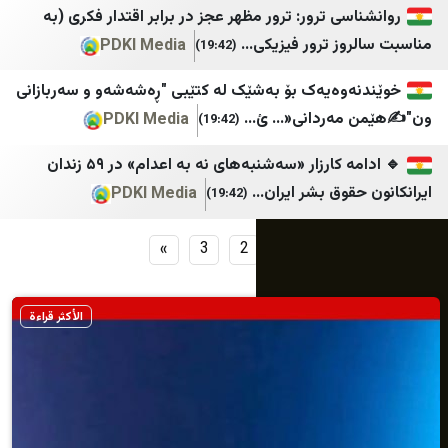
ی ترور: ترور مظهر عجز در برابر اقتدار فکری (به
ز ترور فیزیکی...
PDKI Media
(19:42)
وەیەک بۆ بەشێک لە کتێبی "ڕەشەشەو و سەربازانی
ردانی«... ئ...
PDKI Media
(19:42)
🔹 ادامه کارزار «سه‌شنبه‌های نه به اعدام» در ۵۹ زندان
وق بشر ایران...
PDKI Media
(19:42)
»
3
2
1
الأكثر قراءة