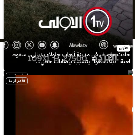
في مدينة ألعاب جلولاء بديالى.. سقوط
 يبحثان التعاون الإعلامي بين وكالة الأنباء
ب هوا" يتسبب بإصابات خطي...
يرتها القطرية » وكالة الانباء العراقية (واع)
الأكثر قراءة
الأكثر قراءة