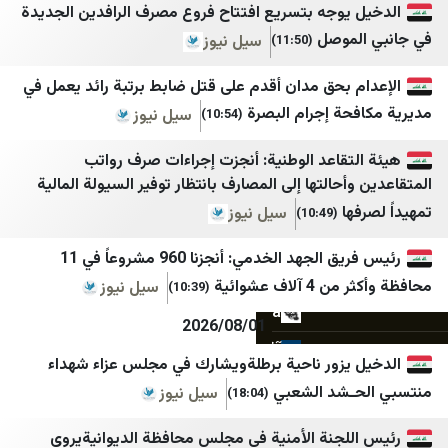
يوجه بتسريع افتتاح فروع مصرف الرافدين الجديدة
خبرگزاری مهر
عدن الحدث
موصل
سيل نيوز
(11:50)
ایسنا
عدن 24
 بحق مدان أقدم على قتل ضابط برتبة رائد يعمل في
اخبار فوری
سما عدن الإخبارية
ة إجرام البصرة
سيل نيوز
(10:54)
فرارو
عدن تايم
تقاعد الوطنية: أنجزت إجراءات صرف رواتب
اطلاعات آنلاین
حضرموت21
حالتها إلى المصارف بانتظار توفير السيولة المالية
اصلاحات‌ نیوز
الأمناء نت
ا
سيل نيوز
(10:49)
ایران اکونومیست
المشهد العربي
رئيس فريق الجهد الخدمي: أنجزنا 960 مشروعاً في 11
خبر فوری
اليوم الثامن
ف عشوائية
سيل نيوز
(10:39)
Mypersia | ايران من
درع الجنوب
2026/08/01
آفتاب نیوز
صحيفة 4 مايو
يزور ناحية برطلةويشارك في مجلس عزاء شهداء
اتاق اصناف تهران
يافع نيوز
شد الشعبي
سيل نيوز
(18:04)
اخبار فوری / مهم 🔖
وفا
لجنة الأمنية في مجلس محافظة الديوانيةيروي