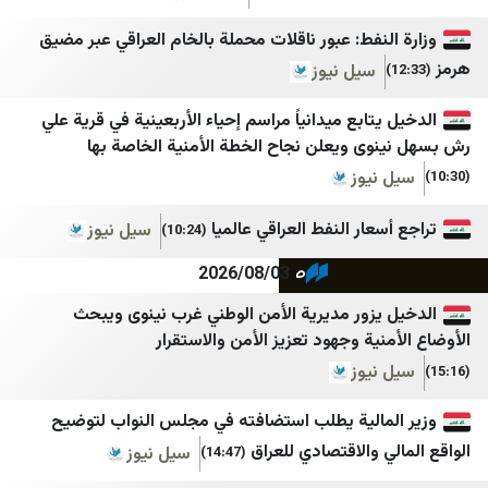
الأفضل نيوز
NTV
نفط: عبور ناقلات محملة بالخام العراقي عبر مضيق
NY Times
ZNN
سيل نيوز
SOLTV
IMLebanon
تابع ميدانياً مراسم إحياء الأربعينية في قرية علي
ى ويعلن نجاح الخطة الأمنية الخاصة بها
StarTR
BelleBeirut
نيوز
TOBB
MTV
عار النفط العراقي عالميا
سيل نيوز
نداء الوطن
Türkiye Gazetesi
(10:24)
صحيفة الجمهورية لبنان
Türkiye Haber Ajansı
2026/08/03
مستقبل ويب
Ulusal Kanal
يزور مديرية الأمن الوطني غرب نينوى ويبحث
ية وجهود تعزيز الأمن والاستقرار
صيدا اون لاين
Yeni Şafak
نيوز
Yurt Gazetesi
Good-Press
مالية يطلب استضافته في مجلس النواب لتوضيح
الأحداث 24
Bianet
 والاقتصادي للعراق
سيل نيوز
(14:47)
جديدنا
يمن ديلي نيوز