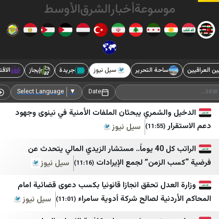
وسوعة
أخبار
الشرق
الأوسط
ساحة التحرير
سيل نيوز
جريدة
إيجاز
الاقتصاد نيوز
وكا
اساس ميديا
کیان ملی 1
بالمباشر
خبر فوری newscenter
Add Source
Select Language
▼
Date
VTV Lebanon
مشرق نیوز
والشمري يبحثان الملفات الأمنية في نينوى وجهود
ر
سيل نيوز
(11:55)
حكي موزون
هرانا
طيون
همشهری آنلاین
الراتب كل 40 يوماً.. مستشار الزيدي المالي يتحدث عن
الزمن” لجمع الإيرادات
سيل نيوز
(11:16)
Roula Nasr
هم‌میهن
سالم زهران
ورزش سه
عدل تحقق انجازا قانونيا بكسب دعوى قضائية امام
دنية لصالح شركة أدوية سامراء
سيل نيوز
(11:01)
Mona Succar Labaky
وطن امروز