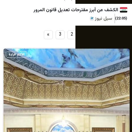
ن أبرز مقترحات تعديل قانون المرور
نيوز
»
3
2
1
الأكثر قراءة