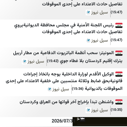
اعتماد آنلاین
وكالة قدس نت للأنباء
 الاعتداء على إحدى الموقوفات
نيوز
اقتصاد آنلاین
قناة فلسطين اليوم
انتخاب
عرب 48
لجنة الأمنية في مجلس محافظة الديوانيةيروي
 الاعتداء على إحدى الموقوفات
ایبنا
بانيت
نيوز
ایران اکونا
بوابة الهدف
: سحب أنظمة الباتريوت الدفاعية من مطار أربيل
دالة
ایسکانیوز
شبكة نوى
ردستان بلا غطاء جوي
سيل نيوز
(15:42)
ایمنا خبرگزاری شهری
شبكة اجيال
لأقدم لوزارة الداخلية يوجه باتخاذ إجراءات
باشگاه خبرنگاران جوان
كل العرب
ابط وثلاثة منتسبين على خلفية الاعتداء على إحدى
برنا
شبكة يافا الإخبارية
ديوانية
سيل نيوز
(15:36)
بلومبرگ فارسی
الشمس
بدأ بإخراج آخر قواتها من العراق وكردستان
بین المللی اهل بیت (ع)
الصنارة نت
نيوز
خبرگزاری ایکنا
فلسطين بوست
2026/07/31