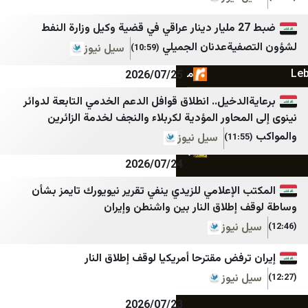
فرید مدرسی
تحقق الفلسطيني
ضبط 27 مليار دينار عراقي في قضية وكيل وزارة النفط
يةعدنان الجميلي
مجاهدین خلق ایران
وكالة صدى نيوز
سيل نيوز
(10:59)
مجله اینترنتی برترین
صدى الإعلام
2026/07/25
مرکز اسناد انقلاب اسلامی
إختيار
دخيل.. انطلاق قوافل الدعم الخدمي التابعة لدوائر
حاور المؤدية لكربلاء والنجف لخدمة الزائرين
مسیح علی‌نژاد
مكان
سيل نيوز
جنگ پژوهی
Times of Israel
2026/07/24
لإعلامي للزيدي ينفي تقرير نيويورك تايمز بشأن
طلاق النار بين واشنطن وإيران
نيوز
فض مقترحا أمريكيا لوقف إطلاق النار
نيوز
2026/07/23