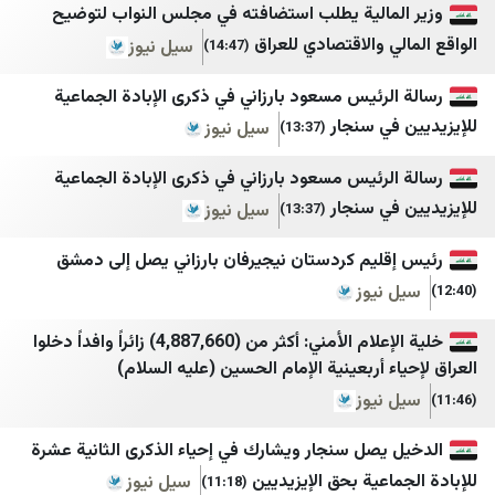
مالية يطلب استضافته في مجلس النواب لتوضيح
ميغافون
الصحوة نت
 والاقتصادي للعراق
سيل نيوز
(14:47)
وكالة أنباء آسيا
المشهد اليمني
رئيس مسعود بارزاني في ذكرى الإبادة الجماعية
LibnaNews
تعز تايم
ي سنجار
سيل نيوز
(13:37)
ديمقراطية نيوز
سهيل نت
رئيس مسعود بارزاني في ذكرى الإبادة الجماعية
المركزية
يمن برس
ي سنجار
سيل نيوز
(13:37)
أجواء برس
نيوزيمن
ليم كردستان نيجيرفان بارزاني يصل إلى دمشق
الصدارة نيوز
الساحل الغربي
نيوز
جنوبية
العين الثالثة
خلية الإعلام الأمني: أكثر من (4,887,660) زائراً وافداً دخلوا
قلم سياسي
المصدر أونلاين
 أربعينية الإمام الحسين (عليه السلام)
وردنا
بلقيس
نيوز
لبنان اليوم
الرأي برس
يصل سنجار ويشارك في إحياء الذكرى الثانية عشرة
mdm نيوز
نافذة اليمن
عية بحق الإيزيديين
سيل نيوز
(11:18)