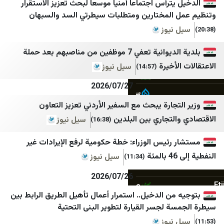
رادیو فردا
موقع نابلس الاخباري
ترأس اجتماعاً أمنياً موسعاً لبحث تعزيز الاستقرار
المختارين ومتطلبات سيطرتي السد والسبهان
روزنامه آرمان امروز
الوكيل الإخباري
نيوز
روزنامه دنیای اقتصاد
معا
بلدية الديوانية تعفي 7 موظفين من مناصبهم بعد حملة
رویداد ۲۴
B نيوز
أخيرة
سيل نيوز
(14:57)
سپاه قدس🇮🇷
راديو بيت لحم
2026/07/27
سروش خبر
شبكة قدس الإخبارية
جارة يبحث مع السفير الأردني تعزيز التعاون
سنی آنلاین
شبكة فايرل
لتجاري بين البلدين
سيل نيوز
(16:38)
شانا
السبيل
ئيس الوزراء: خطة حكومية لرفع الإيرادات غير
شبستان
شبكة وتر الاعلامية
سيل نيوز
(11:34)
شرق
وكالة سند للأنباء
2026/07/26
صراط نیوز
القدس البوصلة
ن الدخيل.. استمرار أعمال تأهيل الطريق الرابط بين
عصر ایران
بالغراف
 لجسر القيارة لتطوير البنى التحتية
نيوز
فردا
قناة المواطن