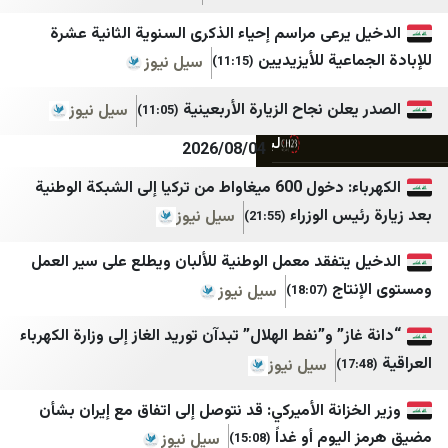
الوكالة الوطنية للإعلام
Habertürk
رعى مراسم إحياء الذكرى السنوية الثانية عشرة
عية للأيزيديين
سيل نيوز
(11:15)
بتوقيت بيروت
Cumhuriyet
سيدر نيوز
DefenceTurkey
لن نجاح الزيارة الأربعينية
سيل نيوز
(11:05)
لبنان 23
Gazete Vatan
2026/08/04
لبنان 24
Dünya Gazetesi
الكهرباء: دخول 600 ميغاواط من تركيا إلى الشبكة الوطنية
س الوزراء
سيل نيوز
النشرة
Ege Haber
(21:55)
مركز بيروت للاخبار
Finansın Gündemi
تفقد معمل الوطنية للألبان ويطلع على سير العمل
اج
سيل نيوز
التيار الوطني الحر
Haberler
(18:07)
المنار
Hürriyet
ز” و”نفط الهلال” تبدآن توريد الغاز إلى وزارة الكهرباء
الإعلام الحربي حزب الله
Hürriyet Gazetecilik
سيل نيوز
صوت بيروت إنترناشونال
Mezopotamya Ajansı
زانة الأميركي: قد نتوصل إلى اتفاق مع إيران بشأن
يوم أو غداً
وكالة أخبار اليوم
Mynet
سيل نيوز
(15:08)