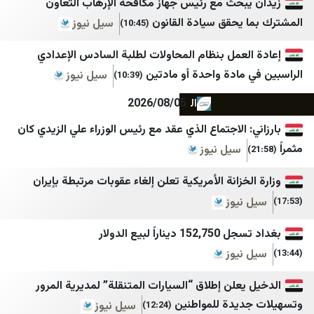
لبنان الكبير
بی بی سی
بحث مع رئيس جهاز مكافحة الإرهاب التعاون
يحقق سيادة القانون
سيل نيوز
(10:45)
Newsalist
اسپوتنیک ایران
النهار
الجادّة
لعمل بنظام المحاولات لطلبة السادس الإعدادي
مادة واحدة أو مادتين
سيل نيوز
(10:39)
الديار
ايران بالعراقي اندبندنت
المدن
AA Tr
2026/08/05
جريدة اللواء
Milliyet
 الاجتماع الذي عقد مع رئيس الوزراء علي الزيدي كان
سيل نيوز
تلفزيون المستقبل
CNN TURK
الوفاق نيوز
TRT Haber
خزانة الأمريكية تعلن إلغاء عقوبات مرتبطة بإيران
نيوز
ليبانون فايلز
BBC TURK
ليبانون ديبايت
Sputnik Türkiye
اراً لبيع الدولار
نيوز
الجديد
61SAAT
akit
OTV
علن إطلاق “السيارات المتنقلة” لمديرية المرور
يدة للمواطنين
سيل نيوز
(12:24)
Haber3
LBC