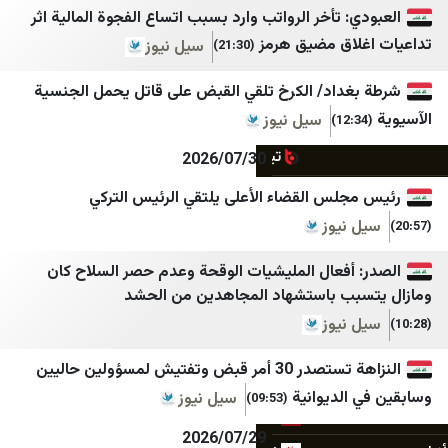
پانا
شهاب
 تأخر الرواتب وارد بسبب اتساع الفجوة المالية اثر
اق مضيق هرمز
پایگاه اطلاع رسانی مهرصبا
المركز الفلسطيني للإعلام
سيل نيوز
(21:30)
تابناک
تلفزيون فلسطين
داد/ الكرخ تلقي القبض على قاتل يحمل الجنسية
رة
تقريب
قناة الاقصئ
سيل نيوز
تیتربرتر
مكتب إعلام الأسرى
2026/07/30
جامعه خبر
غزة الان
لس القضاء الأعلى يلتقي الرئيس التركي
نيوز
جمهور
فجر نيوز
جهان نيوز
فتح
أفعال المليشيات الوقحة وعدم حصر السلاح كان
ب باستشهاد المجاهدين من الحشد
چرک‌نویس مدیا
حماس
نيوز
خانه ملت
كتائب القسام
النزاهة تستصدر 30 أمر قبض وتفتيش لمسؤولين حاليين
خبر فارسی
سرايا القدس الإعلام الحربي
لديوانية
سيل نيوز
(09:53)
خبرگزاری اقتصادی ایران
شبكة الأخبار الفلسطينية
2026/07/29