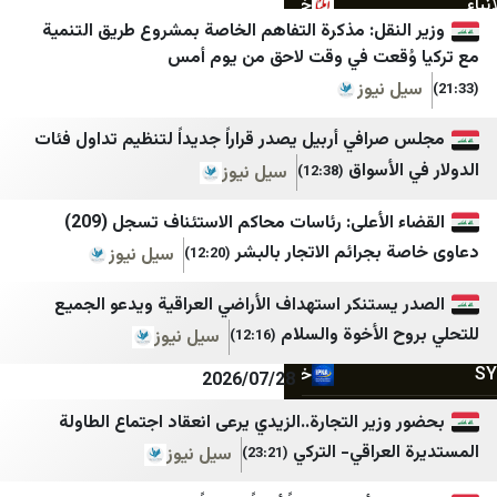
خبرگزاری ایلنا
شبكة فلسطين الإخبارية
قل: مذكرة التفاهم الخاصة بمشروع طريق التنمية
خبرگزاری بسیج
فلسطين أون لاين
قعت في وقت لاحق من يوم أمس
خبرگزاری حوزه
فلسطين الآن
نيوز
ريا
خبرگزاری خبرآنلاین
مصدر الإخبارية
في أربيل يصدر قراراً جديداً لتنظيم تداول فئات
خبرگزاری دانشجو
أمد للإعلام
أسواق
سيل نيوز
(12:38)
خبرگزاری دفاع مقدس
إذاعة صوت الغد
القضاء الأعلى: رئاسات محاكم الاستئناف تسجل (209)
خبرگزاری رسا
قدس برس
جرائم الاتجار بالبشر
سيل نيوز
(12:20)
خبرگزاری موج
جريدة القدس
ستنكر استهداف الأراضي العراقية ويدعو الجميع
خبرگزاری میزان
صفا
الأخوة والسلام
سيل نيوز
(12:16)
خبرگزاری ورزش ایران
شبكة راية الإعلامية
2026/07/28
درباره پیشخوان
وكالة خبر
ير التجارة..الزيدي يرعى انعقاد اجتماع الطاولة
عراقي- التركي
سيل نيوز
(23:21)
دیپلماسی ایرانی
وكالة سوا الإخبارية