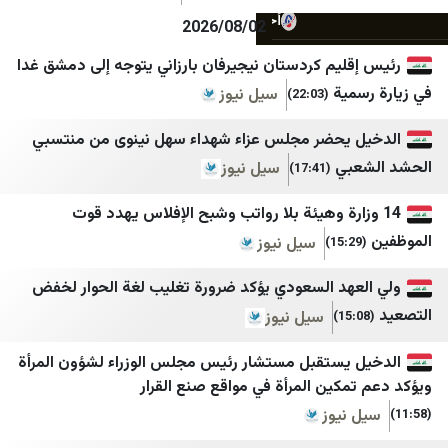
أخبار بلس
وكالة خبر للأنباء
2026/08/02
Tehran Times
يمن شباب نت
ليم كردستان نيجيرفان بارزاني يتوجه إلى دمشق غدا
ية
IranWire
المهرية نت
سيل نيوز
(22:03)
Iran International
موقع بوست
يحضر مجلس عزاء شهداء سهل نينوى من منتسبي
بي
Iran Herald
سبأ
سيل نيوز
(17:41)
Iran Times
قناة الساحات
ارة وهيئة بلا رواتب وشبح الإفلاس يهدد قوت
ANA
الإعلام الحربي اليمني
سيل نيوز
IRANA
الثورة نت
هد السعودي يؤكد ضرورة تغليب لغة الحوار لخفض
اقتصاد نیوز
مأرب نت
سيل نيوز
خبرگزاری تسنیم
سبتمبر نت
يستقبل مستشار رئيس مجلس الوزراء لشؤون المرأة
كين المرأة في مواقع صنع القرار
خبرگزاری صدا و سیم
وكالة الصحافة اليمنية
نيوز
خبرگزاری فارس
عدن الغد