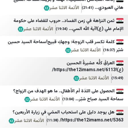
اطلاعات آنلاین
عدن الحدث
...
الأئمة الاثنا عشر
(21:41)
اصلاحات‌ نیوز
عدن 24
زاهة في زمن الفساد.. حروب للقضاء على حكومة
ایران اکونومیست
سما عدن الإخبارية
)!آية الله السي...
الأئمة الاثنا عشر
(19:34)
خبر فوری
عدن تايم
سر قلب الزوجة: وجهكِ قبيح!سماحة السيد حسين
Mypersia | ايران من
حضرموت21
الأئمة الاثنا عشر
آفتاب نیوز
الأمناء نت
كلُّه عشيرةُ الحسين
اتاق اصناف تهران
المشهد العربي
اخبار فوری / مهم 🔖
اليوم الثامن
ة الاثنا عشر
اعتماد آنلاین
درع الجنوب
لى اللذة أم الأطفال.. ما هو الهدف من الزواج؟
دالة
اقتصاد آنلاین
صحيفة 4 مايو
صباح شبّر...
الأئمة الاثنا عشر
(13:04)
انتخاب
يافع نيوز
 دليل على استحباب المشي في زيارة الأربعين؟
ایبنا
وفا
https://the12imam
الأئمة الاثنا عشر
(11:38)