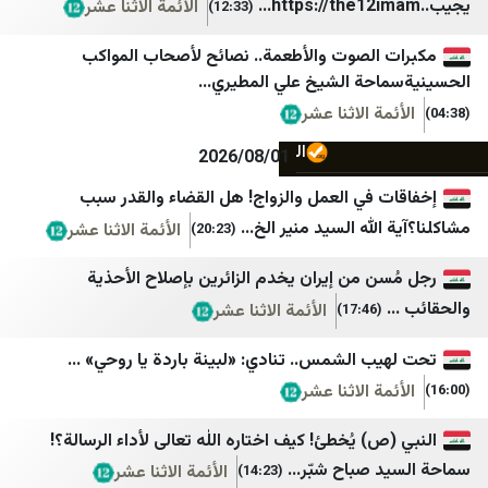
الأئمة الاثنا عشر
(12:33)
لبنان 24
Habertürk
الصوت والأطعمة.. نصائح لأصحاب المواكب
النشرة
Cumhuriyet
حة الشيخ علي المطيري...
مركز بيروت للاخبار
DefenceTurkey
ة الاثنا عشر
التيار الوطني الحر
Gazete Vatan
2026/08/01
المنار
Dünya Gazetesi
 في العمل والزواج! هل القضاء والقدر سبب
لله السيد منير الخ...
الأئمة الاثنا عشر
(20:23)
الإعلام الحربي حزب الله
Ege Haber
صوت بيروت إنترناشونال
Finansın Gündemi
 من إيران يخدم الزائرين بإصلاح الأحذية
الأئمة الاثنا عشر
(17:46)
وكالة أخبار اليوم
Haberler
الأفضل نيوز
Hürriyet
 الشمس.. تنادي: «لبينة باردة يا روحي» ...
ة الاثنا عشر
Hürriyet Gazetecilik
ZNN
Mezopotamya Ajansı
IMLebanon
) يُخطئ! كيف اختاره اللٰه تعالى لأداء الرسالة؟!
صباح شبّر...
الأئمة الاثنا عشر
(14:23)
Mynet
BelleBeirut