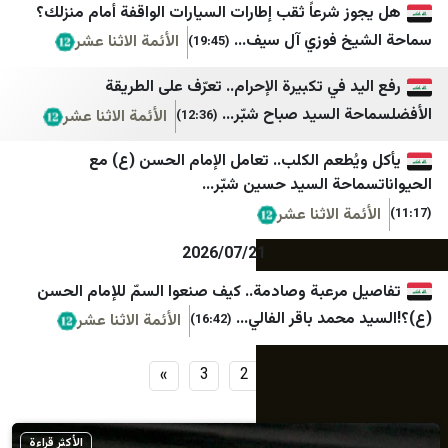
شرعاً ثقب إطارات السيارات الواقفة أمام منزلك؟
سروش خبر
الوكيل الإخباري
 فوزي آل سيف...
الأئمة الاثنا عشر
(19:45)
سنی آنلاین
معا
 في تكبيرة الإحرام.. تعرّف على الطريقة
السيد صباح شبّر...
الأئمة الاثنا عشر
(12:36)
طعم الكلب.. تعامل الإمام الحسن (ع) مع
حة السيد حسين شبّر...
ة الاثنا عشر
2026/07/21
مرعبة وصادمة.. كيف صنعوا السمّ للإمام الحسن
مد باقر الفالي...
الأئمة الاثنا عشر
(16:42)
»
3
2
1
الأكثر قراءة