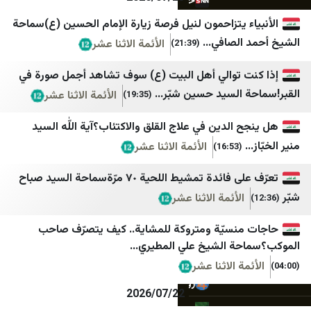
خبرگزاری دانشجو
شبكة فلسطين الإخبارية
 يتزاحمون لنيل فرصة زيارة الإمام الحسين (ع)سماحة
خبرگزاری دفاع مقدس
فلسطين أون لاين
لصافي...
الأئمة الاثنا عشر
(21:39)
خبرگزاری رسا
فلسطين الآن
 توالي أهل البيت (ع) سوف تشاهد أجمل صورة في
خبرگزاری موج
مصدر الإخبارية
السيد حسين شبّر...
الأئمة الاثنا عشر
(19:35)
خبرگزاری میزان
أمد للإعلام
الدين في علاج القلق والاكتئاب؟آية اللّٰه السيد
خبرگزاری ورزش ایران
إذاعة صوت الغد
الأئمة الاثنا عشر
(16:53)
درباره پیشخوان
قدس برس
تعرّف على فائدة تمشيط اللحية ٧٠ مرّةسماحة السيد صباح
دیپلماسی ایرانی
جريدة القدس
الأئمة الاثنا عشر
رادیو فردا
صفا
نسيّة ومتروكة للمشاية.. كيف يتصرّف صاحب
روزنامه آرمان امروز
شبكة راية الإعلامية
ة الشيخ علي المطيري...
روزنامه دنیای اقتصاد
وكالة خبر
ة الاثنا عشر
رویداد ۲۴
وكالة سوا الإخبارية
2026/07/22
سپاه قدس🇮🇷
موقع نابلس الاخباري