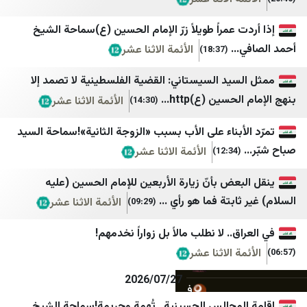
Iran Herald
وكالة خبر للأنباء
 عمراً طويلاً زرّ الإمام الحسين (ع)سماحة الشيخ
Iran Times
يمن شباب نت
..
الأئمة الاثنا عشر
(18:37)
ANA
المهرية نت
يد السيستاني: القضية الفلسطينية لا تصمد إلا
IRANA
موقع بوست
سين (ع)http...
الأئمة الاثنا عشر
(14:30)
اقتصاد نیوز
سبأ
أبناء على الأب بسبب «الزوجة الثانية»!سماحة السيد
خبرگزاری تسنیم
قناة الساحات
الأئمة الاثنا عشر
(12:34)
خبرگزاری صدا و سیم
الإعلام الحربي اليمني
عض بأنّ زيارة الأربعين للإمام الحسين (عليه
خبرگزاری فارس
الثورة نت
ابتة فما هو رأي ...
الأئمة الاثنا عشر
(09:29)
خبرگزاری مهر
مأرب نت
.. لا نطلب مالاً بل زواراً نخدمهم!
ایسنا
سبتمبر نت
ة الاثنا عشر
اخبار فوری
وكالة الصحافة اليمنية
2026/07/27
فرارو
عدن الغد
لمجالس الحسينية.. تُهمة وجريمة!سماحة الشيخ