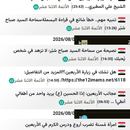
اساس ميديا
مجله اینترنتی برترین
مطيري...
الأئمة الاثنا عشر
(23:42)
بالمباشر
مرکز اسناد انقلاب اسلامی
هم.. خطأ شائع في قراءة البسملةسماحة السيد صباح
VTV Lebanon
مسیح علی‌نژاد
الأئمة الاثنا عشر
حكي موزون
جنگ پژوهی
2026/08/03
طيون
کیان ملی 1
ن سماحة السيد صباح شبّر: لا تزهد في شخص
Roula Nasr
خبر فوری newscenter
الأئمة الاثنا عشر
سالم زهران
مشرق نیوز
في زيارة الأربعين؟!المزيد من التفاصيل:
Mona Succar Labaky
هرانا
https://the12imam
الأئمة الاثنا عشر
(14:50)
لبنان الكبير
همشهری آنلاین
أربعين: إذا الحسين (ع) يريد واحد من أطفالي
Newsalist
هم‌میهن
الأئمة الاثنا عشر
النهار
ورزش سه
2026/08/02
الديار
وطن امروز
ُسنة تضرب أروع ودرس الكرم في الأربعين
المدن
بی بی سی