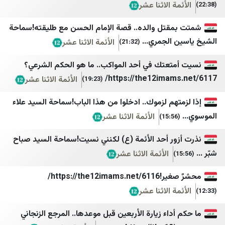
ة الاثنا عشر
جريدة اللواء
اسپوتنیک ایران
قتل والده.. قصة الإمام الحسن مع طليقته!سماحة
تلفزيون المستقبل
الجادّة
الجمري...
الأئمة الاثنا عشر
(21:32)
الوفاق نيوز
ايران بالعراقي اندبندنت
تعتك في أحد المواكب.. ما هو الحكم الشرعي؟
ليبانون فايلز
AA Tr
https://the12imam
الأئمة الاثنا عشر
(19:23)
ليبانون ديبايت
Milliyet
هم لزموك.. ادخلوا من هذا الباب!سماحة السيد علاء
الجديد
CNN TURK
الأئمة الاثنا عشر
TRT Haber
OTV
ور أحد الأئمة (ع) لكنني نسيت!سماحة السيد صباح
BBC TURK
LBC
الأئمة الاثنا عشر
الوكالة الوطنية للإعلام
Sputnik Türkiye
https://the12i/
بتوقيت بيروت
61SAAT
ة الاثنا عشر
سيدر نيوز
akit
داء زيارة الأربعين قبل موعدها.. المرجع الزنجاني
لبنان 23
Haber3