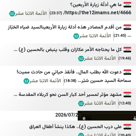
لّة زيارة الأربعين؟
المركزية
الصحوة نت
https://the12imam
الأئمة الاثنا عشر
(23:37)
أجواء برس
المشهد اليمني
المصادر هذه أدلة زيارة الأربعينالسيد ضياء الخبّاز
الصدارة نيوز
تعز تايم
ئمة الاثنا عشر
جنوبية
سهيل نت
تاجه الأمر عكازان وقلب ينبض بالحسين (ع) ...
قلم سياسي
يمن برس
ة الاثنا عشر
وردنا
نيوزيمن
له بطلب المال.. فأنقذ حياتي من حادث مميت!
لبنان اليوم
الساحل الغربي
 حسين شبّر...
الأئمة الاثنا عشر
(18:38)
mdm نيوز
العين الثالثة
ر لمسير أحد كبار السن نحو كربلاء المقدسة ...
أخبار بلس
المصدر أونلاين
ة الاثنا عشر
Tehran Times
بلقيس
2026/07/28
IranWire
الرأي برس
 الحسين (ع).. هكذا ينشأ أطفال العراق
Iran International
نافذة اليمن
ة الاثنا عشر