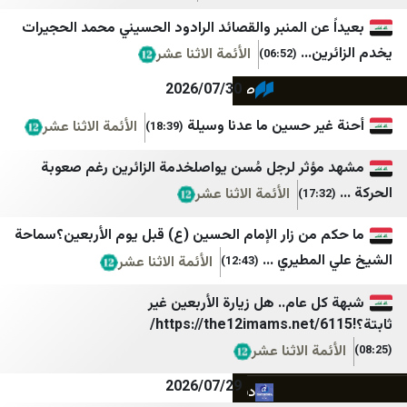
NTV
MTV
ن المنبر والقصائد الرادود الحسيني محمد الحجيرات
...
الأئمة الاثنا عشر
(06:52)
نداء الوطن
NY Times
صحيفة الجمهورية لبنان
SOLTV
2026/07/30
مستقبل ويب
StarTR
ر حسين ما عدنا وسيلة
الأئمة الاثنا عشر
(18:39)
صيدا اون لاين
TOBB
ثر لرجل مُسن يواصلخدمة الزائرين رغم صعوبة
Türkiye Gazetesi
Good-Press
الأئمة الاثنا عشر
الأحداث 24
Türkiye Haber Ajansı
من زار الإمام الحسين (ع) قبل يوم الأربعين؟سماحة
جديدنا
Ulusal Kanal
مطيري ...
الأئمة الاثنا عشر
(12:43)
ميغافون
Yeni Şafak
عام.. هل زيارة الأربعين غير
وكالة أنباء آسيا
Yurt Gazetesi
ة الاثنا عشر
Bianet
LibnaNews
2026/07/29
ديمقراطية نيوز
يمن ديلي نيوز