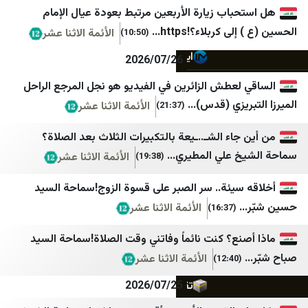
ایران اکونا
وكالة قدس نت للأنباء
اب زيارة الأربعين مرتبط بعودة عيال الإمام
ایسکانیوز
قناة فلسطين اليوم
كربلاء؟!https...
الأئمة الاثنا عشر
(10:50)
ایمنا خبرگزاری شهری
عرب 48
2026/07/26
باشگاه خبرنگاران جوان
بانيت
لعطش الزائرين في الفيديو هو نجل المرجع الراحل
يزي (قدس)...
الأئمة الاثنا عشر
(21:37)
برنا
بوابة الهدف
بلومبرگ فارسی
شبكة نوى
اء الشـ..ـيعة بالتكبيرات الثلاث بعد الصلاة؟
علي المطيري...
الأئمة الاثنا عشر
(19:38)
بین المللی اهل بیت (ع)
شبكة اجيال
رة
خبرگزاری ایکنا
كل العرب
سيئة.. سر الصبر على قسوة الزوج!سماحة السيد
الأئمة الاثنا عشر
(16:37)
پانا
شبكة يافا الإخبارية
پایگاه اطلاع رسانی مهرصبا
الشمس
نع؟ كنت نائماً وفاتني وقت الصلاة!سماحة السيد
الأئمة الاثنا عشر
تابناک
الصنارة نت
(12:40)
تقريب
فلسطين بوست
2026/07/25