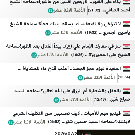
تیتربرتر
شهاب
 القبور.. الأربعين أقسى من عاشوراءسماحة الشيخ
..
الأئمة الاثنا عشر
(21:32)
جامعه خبر
المركز الفلسطيني للإعلام
جمهور
تلفزيون فلسطين
خى ولا تضعف.. قد يسقط بيتك فجأة!سماحة الشيخ
...
الأئمة الاثنا عشر
(19:32)
جهان نيوز
قناة الاقصئ
چرک‌نویس مدیا
مكتب إعلام الأسرى
عارك الإمام علي (ع).. يبدأ القتال بعد الظهر!سماحة
مطيري#...
الأئمة الاثنا عشر
(16:36)
خانه ملت
غزة الان
خبر فارسی
فجر نيوز
تهزم عجز الجسد.. أعذب قدح ماء للمشاية! ...
ة الاثنا عشر
ريا
خبرگزاری اقتصادی ایران
فتح
خبرگزاری ایلنا
حماس
الشطارة أم الرزق على اللٰه تعالى؟سماحة السيد
الأئمة الاثنا عشر
(12:43)
خبرگزاری بسیج
كتائب القسام
خبرگزاری حوزه
سرايا القدس الإعلام الحرب
هم للأمهات.. كيف تحسبين سن التكليف الشرعي
ة السيد حسين شبّر...
الأئمة الاثنا عشر
(06:52)
خبرگزاری خبرآنلاین
شبكة الأخبار الفلسطينية
2026/07/23