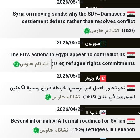
2026/05/14
وكالة الصحافة السورية
مستقبل ويب
Syria on moving sands: why the SDF–Da
مركز الحوار السوري
صيدا اون لاين
settlement defers rather than resolv
ام هاوس
مركز الصحافة الاجتماعية
Good-Press
2026/05/05
سوريون من أجل الحقيقة والعدالة
الأحداث 24
The EU’s actions in Egypt appear to contrad
جسور للدراسات
جديدنا
refugee rights c
تشاتام هاوس
(18:44)
جسور نيوز
ميغافون
2026/05/01
بلا رتوش
وكالة أنباء آسيا
ز العمل غير الرسمي: خريطة طريق رسمية للّاجئين
بيئة سوريا
LibnaNews
لبنان
تشاتام هاوس
(16:15)
SIRAJ
ديمقراطية نيوز
2026/04/22
الثورة الخبر
المركزية
Beyond informality: A formal roadmap for
عكس السير
أجواء برس
refugees 
تشاتام هاوس
(17:29)
مسك للإعلام
الصدارة نيوز