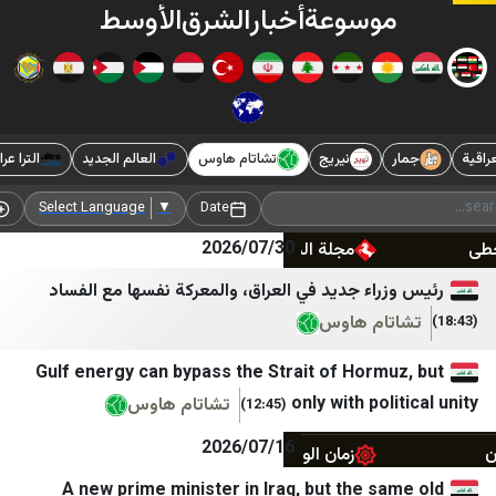
وسوعة
أخبار
الشرق
الأوسط
نيريج
تشاتام هاوس
العالم الجديد
الترا عراق
التقنية م
عنب بلدي
Mona Succar Labaky
سوريا الآن
لبنان الكبير
Add Source
Select Language
▼
Date
2026/07/30
مجلة المجلة
Newsalist
تلفزيون سوريا
النهار
راء جديد في العراق، والمعركة نفسها مع الفساد
ام هاوس
جريدة مصدر
الديار
قناة حلب اليوم
المدن
Gulf energy can bypass the Strait of Horm
only with pol
تشاتام هاوس
(12:45)
963Media
جريدة اللواء
2026/07/16
زمان الوصل
تلفزيون المستقبل
A new prime minister in Iraq, but the s