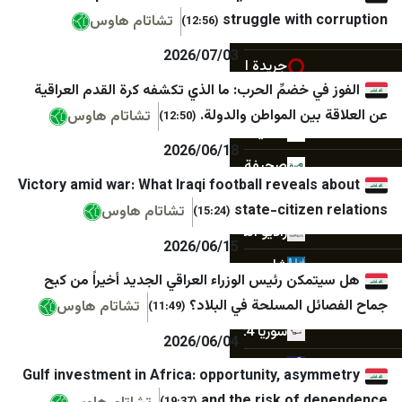
الحل
الوفاق نيوز
struggle with
تشاتام هاوس
(12:56)
إذاعة دمَشق
ليبانون فايلز
2026/07/03
جريدة الوطن
ليبانون ديبايت
 خضمِّ الحرب: ما الذي تكشفه كرة القدم العراقية
صحيفة الثورة
الجديد
ين المواطن والدولة.
تشاتام هاوس
(12:50)
صحيفة الجماهير
OTV
2026/06/18
صحيفة الحرية
LBC
Victory amid war: What Iraqi football reveal
صحيفة العروبة
الوكالة الوطنية للإعلام
state-citize
تشاتام هاوس
(15:24)
راديو الثورة
بتوقيت بيروت
2026/06/15
شام
سيدر نيوز
ن رئيس الوزراء العراقي الجديد أخيراً من كبح
شام FM
لبنان 23
 المسلحة في البلاد؟
تشاتام هاوس
(11:49)
سوريا 24
لبنان 24
2026/06/04
وكالة سوريا الجديدة
النشرة
Gulf investment in Africa: opportunity, as
العربي القديم
مركز بيروت للاخبار
and the risk of 