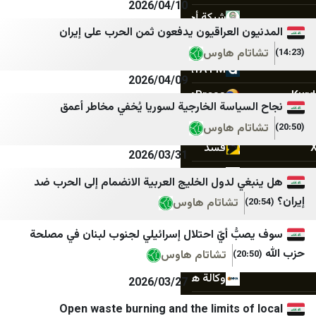
2026/04/10
شبكة أخبار سوريا الحرة
جنوبية
ن العراقيون يدفعون ثمن الحرب على إيران
الإبلاغ عن انتهاكات سوريا الحرة
قلم سياسي
ام هاوس
ARTA FM
وردنا
2026/04/09
SyriacPress
لبنان اليوم
سياسة الخارجية لسوريا يُخفي مخاطر أعمق
مسد
mdm نيوز
ام هاوس
قسد
أخبار بلس
2026/03/31
Tehran Times
PYD
ي لدول الخليج العربية الانضمام إلى الحرب ضد
نورث برس
IranWire
تشاتام هاوس
Iran International
ANF Arabic
ُّ أيّ احتلال إسرائيلي لجنوب لبنان في مصلحة
كرد أونلاين
Iran Herald
تشاتام هاوس
وكالة هاوار للأنباء
Iran Times
2026/03/27
ANA
JINHA Ar
Open waste burning and the limits o