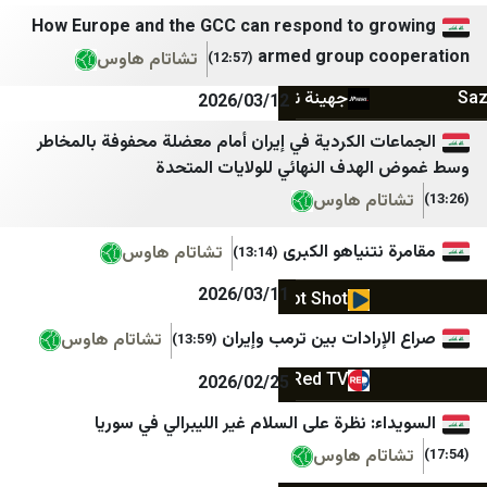
هاشتاغ سوريا
خبر فوری
How Europe and the GCC can respond to g
armed group c
اقتصاد سوريا
Mypersia | ايران من
تشاتام هاوس
(12:57)
جهينة نيوز JP
آفتاب نیوز
2026/03/12
كوزال
اتاق اصناف تهران
ت الكردية في إيران أمام معضلة محفوفة بالمخاطر
هدف النهائي للولايات المتحدة
مدارات كُرد
اخبار فوری / مهم 🔖
ام هاوس
ليفانت نيوز
اعتماد آنلاین
تنياهو الكبرى
تشاتام هاوس
(13:14)
مدوّنة البخاري
اقتصاد آنلاین
2026/03/11
Spot Shot
انتخاب
رادات بين ترمب وإيران
Etijahat Media
ایبنا
تشاتام هاوس
(13:59)
Red TV
ایران اکونا
2026/02/25
ليبانون اون
ایسکانیوز
: نظرة على السلام غير الليبرالي في سوريا
ام هاوس
Voice Of Lebanon 100.5
ایمنا خبرگزاری شهری