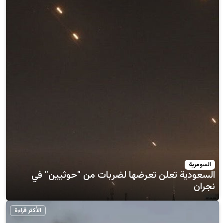
علن تعرضها لضربات من "حوثيين" في
الأكثر قراءة