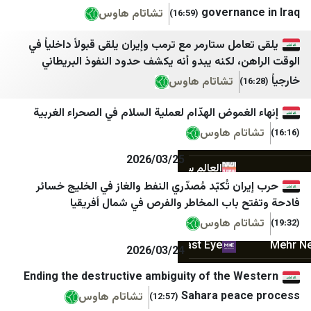
governa
تشاتام هاوس
المرصد السوري
IRANA
(16:59)
مركز معلومات شمال وشرق سوريا
اقتصاد نیوز
مل ستارمر مع ترمب وإيران يلقى قبولاً داخلياً في
، لكنه يبدو أنه يكشف حدود النفوذ البريطاني
يكتي سوريا
خبرگزاری تسنیم
تشاتام هاوس
ARK News
خبرگزاری صدا و سیم
غموض الهدّام لعملية السلام في الصحراء الغربية
الشرق للأخبار - سوريا
خبرگزاری فارس
ام هاوس
التلفزيون العربي سوريا
خبرگزاری مهر
2026/03/25
العالم سورية
ایسنا
ن تُكبّد مُصدّري النفط والغاز في الخليج خسائر
SYRIA DIRECT
اخبار فوری
باب المخاطر والفرص في شمال أفريقيا
عفرين نيوز ٢٤
فرارو
ام هاوس
Middle East Eye
اطلاعات آنلاین
2026/03/24
سطور
اصلاحات‌ نیوز
Ending the destructive ambiguity of the 
Sahara pea
مراسلون
ایران اکونومیست
تشاتام هاوس
(12:57)