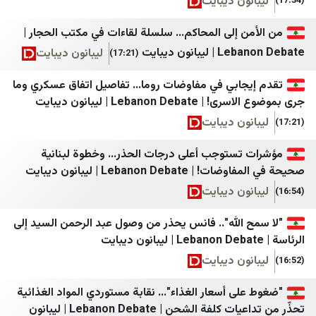
ون ديبايت
خبرگزاری ایلنا
قدس برس
خبرگزاری بسیج
جريدة القدس
 إلى المحاكم... سلسلة لقاءات في مكتب الحجار |
انون ديبايت
ليبانون ديبايت
(17:21)
خبرگزاری حوزه
صفا
خبرگزاری خبرآنلاین
شبكة راية الإعلامية
جابي في مفاوضات روما... تفاصيل اتفاق عسكري وما
Lebanon | ليبانون ديبايت
خبرگزاری دانشجو
وكالة خبر
ون ديبايت
خبرگزاری دفاع مقدس
وكالة سوا الإخبارية
تستوجب أعلى درجات الحذر... وخطوة لبنانية
خبرگزاری رسا
موقع نابلس الاخباري
Lebanon De | ليبانون ديبايت
خبرگزاری موج
الوكيل الإخباري
ون ديبايت
خبرگزاری میزان
معا
 الله".. فانس يحذر من وصول عبد الرحمن السيد إلى
ريا
خبرگزاری ورزش ایران
B نيوز
ون ديبايت
درباره پیشخوان
راديو بيت لحم
ى أسعار الغذاء"... نقابة مستوردي المواد الغذائية
دیپلماسی ایرانی
شبكة قدس الإخبارية
تحذّر من تداعيات كلفة الشحن | Lebanon Debate | ليبانون