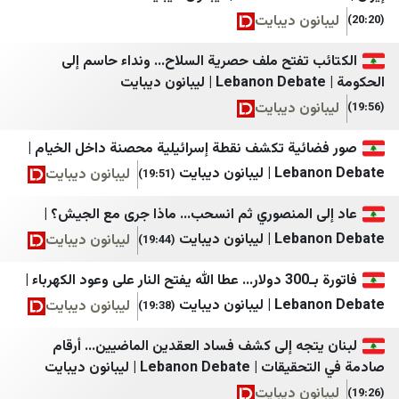
ون ديبايت
أخبار بلس
الإعلام الحربي اليمني
Tehran Times
الثورة نت
 تفتح ملف حصرية السلاح... ونداء حاسم إلى
IranWire
مأرب نت
ون ديبايت
Iran International
سبتمبر نت
ئية تكشف نقطة إسرائيلية محصنة داخل الخيام |
Iran Herald
وكالة الصحافة اليمنية
انون ديبايت
ليبانون ديبايت
(19:51)
Iran Times
عدن الغد
 المنصوري ثم انسحب... ماذا جرى مع الجيش؟ |
ANA
عدن الحدث
انون ديبايت
ليبانون ديبايت
(19:44)
IRANA
عدن 24
فاتورة بـ300 دولار... عطا الله يفتح النار على وعود الكهرباء |
اقتصاد نیوز
سما عدن الإخبارية
انون ديبايت
ليبانون ديبايت
(19:38)
خبرگزاری تسنیم
عدن تايم
جه إلى كشف فساد العقدين الماضيين... أرقام
خبرگزاری صدا و سیم
حضرموت21
Lebanon | ليبانون ديبايت
خبرگزاری فارس
الأمناء نت
ون ديبايت