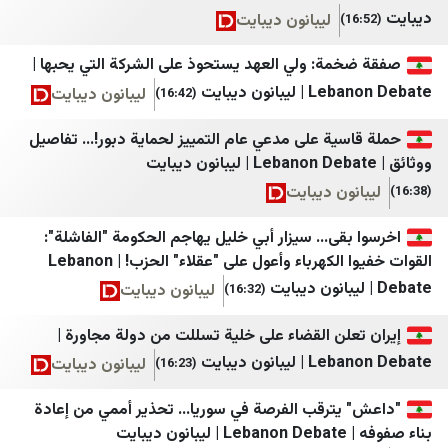
رادیو فردا
شبكة فايرل
ليبانون ديبايت
روزنامه آرمان امروز
السبيل
مة: ولي العهد يستحوذ على الشركة التي يحبها |
روزنامه دنیای اقتصاد
شبكة وتر الاعلامية
انون ديبايت
ليبانون ديبايت
(16:42)
رویداد ۲۴
وكالة سند للأنباء
ية على مدعي عام التمييز لحماية دبور!... تفاصيل
سپاه قدس🇮🇷
القدس البوصلة
سروش خبر
بالغراف
ون ديبايت
سنی آنلاین
قناة المواطن
قى... سيزار أبي خليل يهاجم الحكومة "الفاشلة":
القوات خفيوا الكهرباء وأعول على "عقلاء" الحزب! | Lebanon
شانا
تحقق الفلسطيني
ليبانون ديبايت
(16:32)
شبستان
وكالة صدى نيوز
علن القضاء على خلية تسللت من دولة مجاورة |
شرق
صدى الإعلام
انون ديبايت
ليبانون ديبايت
(16:23)
صراط نیوز
إختيار
يترقب الفرصة في سوريا... تحذير أممي من إعادة
عصر ایران
مكان
يت