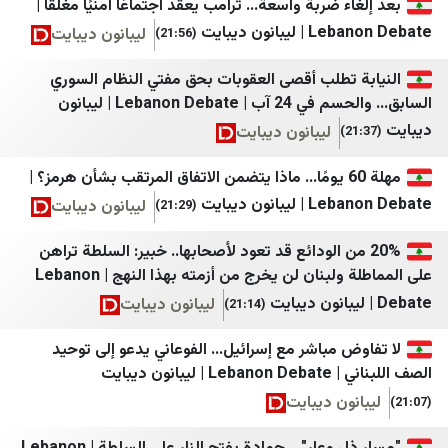
ء ضربة واسعة... ترامب يعقد اجتماعًا أمنيًا مغلقًا |
الأفضل نيوز
Türkiye Haber Ajansı
انون ديبايت
ليبانون ديبايت
(21:56)
Ulusal Kanal
ZNN
 تطلب أقصى العقوبات بحق مفتي النظام السوري
السابق... والحسم في 24 آب | Lebanon Debate | ليبانون
Yeni Şafak
IMLebanon
ليبانون ديبايت
Yurt Gazetesi
BelleBeirut
مهلة 60 يومًا... ماذا يتضمن الاتفاق المرتقب بشأن هرمز؟ |
Bianet
MTV
انون ديبايت
ليبانون ديبايت
(21:29)
نداء الوطن
يمن ديلي نيوز
 من الودائع قد تعود لأصحابها.. خبير: السلطة تراهن
صحيفة الجمهورية لبنان
الصحوة نت
على المماطلة ولبنان لن يخرج من أزمته بهذا النهج | Lebanon
مستقبل ويب
المشهد اليمني
ليبانون ديبايت
(21:14)
صيدا اون لاين
تعز تايم
 مباشر مع إسرائيل... الفوعاني يدعو إلى توحيد
Good-Press
سهيل نت
ون ديبايت
الأحداث 24
يمن برس
ون ديبايت
جديدنا
نيوزيمن