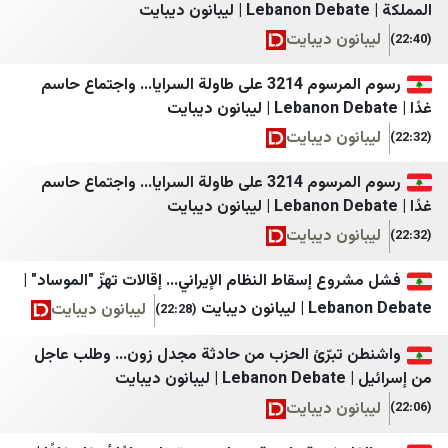
Ege Haber
LBC
الوكالة الوطنية للإعلام
Finansın Gündemi
ون ديبايت
بتوقيت بيروت
Haberler
رسوم المرسوم 3214 على طاولة السرايا... واجتماع حاسم
سيدر نيوز
Hürriyet
ون ديبايت
لبنان 23
Hürriyet Gazetecilik
رسوم المرسوم 3214 على طاولة السرايا... واجتماع حاسم
لبنان 24
Mezopotamya Ajansı
النشرة
Mynet
ون ديبايت
مركز بيروت للاخبار
NTV
ع إسقاط النظام الإيراني... إقالات تهزّ "الموساد" |
التيار الوطني الحر
NY Times
انون ديبايت
ليبانون ديبايت
(22:28)
المنار
SOLTV
تبرّئ الحزب من حادثة مجدل زون... وطلب عاجل
الإعلام الحربي حزب الله
StarTR
ايت
صوت بيروت إنترناشونال
TOBB
ون ديبايت
وكالة أخبار اليوم
Türkiye Gazetesi