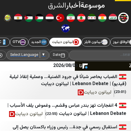
وسوعة
أخبار
الشرق
الأوسط
ليبانون فايلز
ليبانون ديبايت
الجديد
OTV
LBC
الوكالة 
المدن
61SAAT
جريدة اللواء
akit
Add Source
Select Language
▼
Date
2026/08/06
تلفزيون المستقبل
Haber3
الوفاق نيوز
Habertürk
حاصر شبانًا في جرود الضنية... وعملية إنقاذ ليلية
ليبانون فايلز
Cumhuriyet
ون ديبايت
ليبانون ديبايت
DefenceTurkey
ارات تهز بندر عباس وقشم... وغموض يلف الأسباب |
الجديد
Gazete Vatan
انون ديبايت
ليبانون ديبايت
(22:55)
Dünya Gazetesi
OTV
 رسمي في جدة... رئيس وزراء باكستان يصل إلى