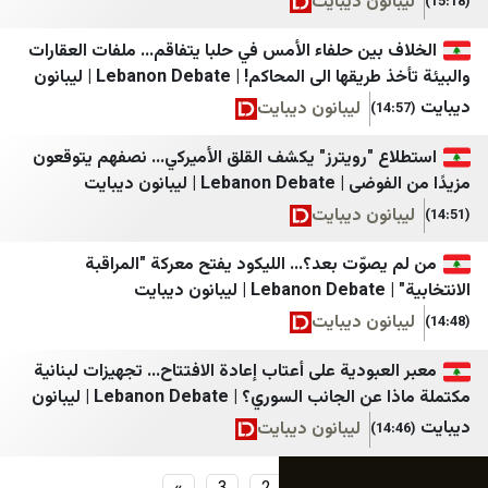
ون ديبايت
بين حلفاء الأمس في حلبا يتفاقم… ملفات العقارات
والبيئة تأخذ طريقها الى المحاكم! | Lebanon Debate | ليبانون
ليبانون ديبايت
 "رويترز" يكشف القلق الأميركي... نصفهم يتوقعون
 | ليبانون ديبايت
ون ديبايت
وّت بعد؟... الليكود يفتح معركة "المراقبة
ون ديبايت
بودية على أعتاب إعادة الافتتاح... تجهيزات لبنانية
مكتملة ماذا عن الجانب السوري؟ | Lebanon Debate | ليبانون
ليبانون ديبايت