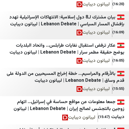
فردا
Times of Israel
ون ديبايت
فرید مدرسی
Haaretz
بيان مشترك لـ8 دول إسلامية: الانتهاكات الإسرائيلية تهدد
مجاهدین خلق ایران
Israel365News
Lebanon Deb | ليبانون ديبايت
مجله اینترنتی برترین
i24news
ون ديبايت
مرکز اسناد انقلاب اسلامی
N12
ض استقبال نفايات طرابلس... واتحاد البلديات
Lebanon Deb | ليبانون ديبايت
مسیح علی‌نژاد
13TV
ون ديبايت
جنگ پژوهی
C14
م والمراسيم… خطة إخراج المسيحيين من الدولة على
کیان ملی 1
Forbes Israel مغلق كلاود
خبر فوری newscenter
Besacenter
ون ديبايت
مشرق نیوز
Bicom
لومات عن مواقع حساسة في إسرائيل... اتهام
هرانا
Biz
زوجين بالتجسّس لصالح إيران | Lebanon Debate | ليبانون
ليبانون ديبايت
همشهری آنلاین
Israel Hayom
هم‌میهن
Israel National News