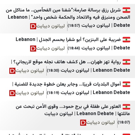
اعتماد آنلاین
شبكة اجيال
 برسالة صارمة:"شفنا مين الفحاّمين.. ما مناكل من
اقتصاد آنلاین
كل العرب
الصحن ومنبزق فيه والاتحاد والحكمة شخص واحد" | Lebanon
ليبانون ديبايت
(18:57)
انتخاب
شبكة يافا الإخبارية
ایبنا
الشمس
ضريبة على البنزين؟ أبو شقرا يحسم الجدل | Lebanon
ليبانون ديبايت
(18:44)
ایران اکونا
الصنارة نت
ایسکانیوز
فلسطين بوست
هز طهران... هل كشف هاتف نجله موقع لاريجاني؟ |
انون ديبايت
ليبانون ديبايت
(18:30)
ایمنا خبرگزاری شهری
شهاب
باشگاه خبرنگاران جوان
المركز الفلسطيني للإعلام
بلديات قريبًا... وجابر يعلن خطوة جديدة للضنية |
انون ديبايت
ليبانون ديبايت
(18:19)
برنا
تلفزيون فلسطين
بلومبرگ فارسی
قناة الاقصئ
على طفلة في برج حمود... وقوى الأمن تبحث عن
بین المللی اهل بیت (ع)
مكتب إعلام الأسرى
ون ديبايت
دالة
خبرگزاری ایکنا
غزة الان