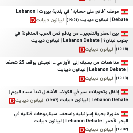
خبرگزاری مهر
المشهد العربي
موظف "فاتح على حسابه" في بلدية بيروت | Lebanon
ایسنا
اليوم الثامن
ليبانون ديبايت
(19:21)
اخبار فوری
درع الجنوب
ر والتفجير... من يدفع ثمن الحرب المدفونة في
فرارو
صحيفة 4 مايو
 ديبايت
ون ديبايت
اطلاعات آنلاین
يافع نيوز
اصلاحات‌ نیوز
وفا
مداهمات من بعلبك إلى الأوزاعي... الجيش يوقف 25 شخصًا
ایران اکونومیست
وكالة قدس نت للأنباء
ون ديبايت
خبر فوری
قناة فلسطين اليوم
حويلات سير في الكولا... الأشغال تبدأ مساء اليوم |
Mypersia | ايران من
عرب 48
انون ديبايت
ليبانون ديبايت
(19:07)
آفتاب نیوز
بانيت
حرية إسرائيلية واسعة... سيناريوهات قتالية في
اتاق اصناف تهران
بوابة الهدف
بايت
اخبار فوری / مهم 🔖
شبكة نوى
ون ديبايت