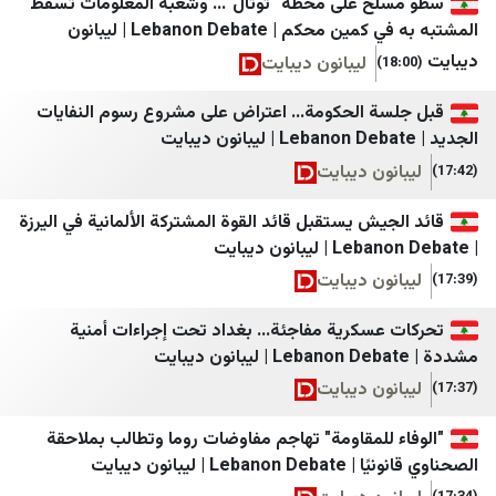
ح على محطة "توتال"... وشعبة المعلومات تُسقط
پانا
فجر نيوز
المشتبه به في كمين محكم | Lebanon Debate | ليبانون
پایگاه اطلاع رسانی مهرصبا
فتح
ليبانون ديبايت
تابناک
حماس
ة الحكومة... اعتراض على مشروع رسوم النفايات
تقريب
كتائب القسام
ون ديبايت
تیتربرتر
سرايا القدس الإعلام الحربي
جامعه خبر
شبكة الأخبار الفلسطينية
يش يستقبل قائد القوة المشتركة الألمانية في اليرزة
جمهور
شبكة فلسطين الإخبارية
ون ديبايت
جهان نيوز
فلسطين أون لاين
عسكرية مفاجئة... بغداد تحت إجراءات أمنية
چرک‌نویس مدیا
فلسطين الآن
رة
خانه ملت
مصدر الإخبارية
ون ديبايت
خبر فارسی
أمد للإعلام
 للمقاومة" تهاجم مفاوضات روما وتطالب بملاحقة
خبرگزاری اقتصادی ایران
إذاعة صوت الغد
| ليبانون ديبايت