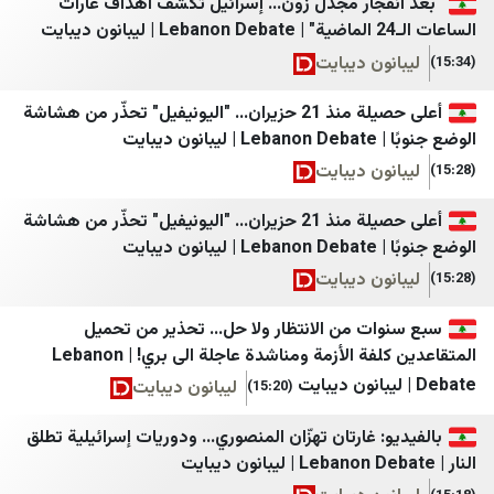
فجار مجدل زون... إسرائيل تكشف أهداف غارات
ورزش سه
Calcalist
ون ديبايت
وطن امروز
Davar
أعلى حصيلة منذ 21 حزيران... "اليونيفيل" تحذّر من هشاشة
بی بی سی
0404
يبايت
اسپوتنیک ایران
Epoch
ون ديبايت
الجادّة
Globes
أعلى حصيلة منذ 21 حزيران... "اليونيفيل" تحذّر من هشاشة
ايران بالعراقي اندبندنت
ILtoday
يبايت
ون ديبايت
Nziv
AA Tr
Israel Defense Forces
Milliyet
ات من الانتظار ولا حل... تحذير من تحميل
المتقاعدين كلفة الأزمة ومناشدة عاجلة الى بري! | Lebanon
Jerusalem Post
CNN TURK
ليبانون ديبايت
(15:20)
Kikar
TRT Haber
: غارتان تهزّان المنصوري... ودوريات إسرائيلية تطلق
Maariv
BBC TURK
Midal
Sputnik Türkiye