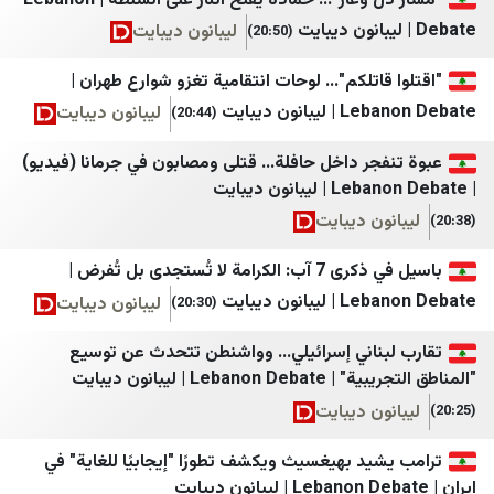
"مسار ذل وعار"... حمادة يفتح النار على السلطة | Lebanon
ميغافون
الساحل الغربي
ليبانون ديبايت
(20:50)
وكالة أنباء آسيا
العين الثالثة
قاتلكم"... لوحات انتقامية تغزو شوارع طهران |
انون ديبايت
LibnaNews
المصدر أونلاين
ليبانون ديبايت
(20:44)
ديمقراطية نيوز
بلقيس
جر داخل حافلة... قتلى ومصابون في جرمانا (فيديو)
المركزية
الرأي برس
ون ديبايت
أجواء برس
نافذة اليمن
باسيل في ذكرى 7 آب: الكرامة لا تُستجدى بل تُفرض |
الصدارة نيوز
وكالة خبر للأنباء
انون ديبايت
ليبانون ديبايت
(20:30)
جنوبية
يمن شباب نت
بناني إسرائيلي... وواشنطن تتحدث عن توسيع
قلم سياسي
المهرية نت
Leba | ليبانون ديبايت
وردنا
موقع بوست
ون ديبايت
لبنان اليوم
سبأ
يد بهيغسيث ويكشف تطورًا "إيجابيًا للغاية" في
mdm نيوز
قناة الساحات