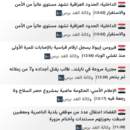
اعتماد آنلاین
عدن الحدث
: الحدود العراقية تشهد مستوى عالياً من الأمن
اقتصاد آنلاین
عدن 24
وكالة الغد برس
انتخاب
سما عدن الإخبارية
: الحدود العراقية تشهد مستوى عالياً من الأمن
رة
ایبنا
عدن تايم
وكالة الغد برس
ایران اکونا
حضرموت21
بولا يسجل ارقام قياسية بالإصابات للمرة الأولى
ایسکانیوز
الأمناء نت
باء
وكالة الغد برس
(12:54)
ایمنا خبرگزاری شهری
المشهد العربي
مجزرة مروعة في تايلند.. طالب يقتل أجداده و7 من زملائه
باشگاه خبرنگاران جوان
اليوم الثامن
وكالة الغد برس
برنا
درع الجنوب
 الأمني: الحكومة ماضية بمشروع حصر السلاح ولا
بلومبرگ فارسی
صحيفة 4 مايو
وكالة الغد برس
بین المللی اهل بیت (ع)
يافع نيوز
 اعتقال عدد من موظفي بلدية الناصرية ومعقبين
م مستندات وأختام مزورة
خبرگزاری ایکنا
وفا
 الغد برس