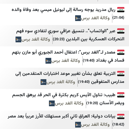
هنا لبنان
سپاه قدس🇮🇷
يد يوجه رسالة إلى ليونيل ميسي بعد وفاة والده
 الغد برس
البديل
سروش خبر
تفاصيل
سنی آنلاین
واتساب".. تنسيق عراقي سوري لتفادي سوء فهم
سكرية بين البلدين
وكالة الغد برس
(20:23)
اساس ميديا
شانا
بالمباشر
شبستان
الغد برس": اعتقال أحمد الجبوري أبو مازن بتهم
اد
وكالة الغد برس
(19:40)
VTV Lebanon
شرق
حكي موزون
صراط نیوز
تعلق بشأن تغيير موعد اختبارات المتقدمين إلى
وقين
وكالة الغد برس
(19:40)
طيون
عصر ایران
Roula Nasr
فردا
ناول الآيس كريم بكثرة في الحر قد يرهق الجسم
وكالة الغد برس
(19:20)
سالم زهران
فرید مدرسی
Mona Succar Labaky
مجاهدین خلق ایران
ولية: العراق ثاني أكبر مستهلك للأرز عربياً بعد مصر
 الغد برس
لبنان الكبير
مجله اینترنتی برترین