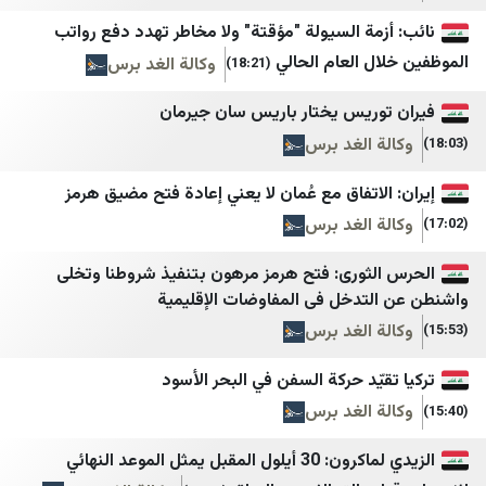
Newsalist
مرکز اسناد انقلاب اسلامی
مة السيولة "مؤقتة" ولا مخاطر تهدد دفع رواتب
ل العام الحالي
وكالة الغد برس
(18:21)
النهار
مسیح علی‌نژاد
الديار
جنگ پژوهی
وريس يختار باريس سان جيرمان
 الغد برس
المدن
کیان ملی 1
جريدة اللواء
خبر فوری newscenter
لاتفاق مع عُمان لا يعني إعادة فتح مضيق هرمز
 الغد برس
تلفزيون المستقبل
مشرق نیوز
الوفاق نيوز
هرانا
لثورى: فتح هرمز مرهون بتنفيذ شروطنا وتخلى
لتدخل فى المفاوضات الإقليمية
ليبانون فايلز
همشهری آنلاین
 الغد برس
ليبانون ديبايت
هم‌میهن
يّد حركة السفن في البحر الأسود
الجديد
ورزش سه
 الغد برس
OTV
وطن امروز
الزيدي لماكرون: 30 أيلول المقبل يمثل الموعد النهائي
LBC
بی بی سی