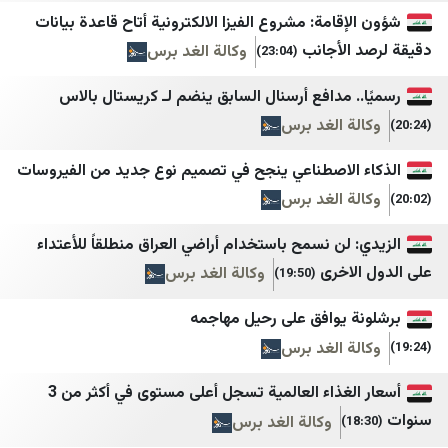
أخبار بلس
الصحوة نت
قامة: مشروع الفيزا الالكترونية أتاح قاعدة بيانات
Tehran Times
المشهد اليمني
لأجانب
وكالة الغد برس
(23:04)
IranWire
تعز تايم
 مدافع أرسنال السابق ينضم لـ كريستال بالاس
Iran International
سهيل نت
 الغد برس
Iran Herald
يمن برس
الاصطناعي ينجح في تصميم نوع جديد من الفيروسات
Iran Times
نيوزيمن
 الغد برس
ANA
الساحل الغربي
لن نسمح باستخدام أراضي العراق منطلقاً للأعتداء
IRANA
العين الثالثة
اخرى
وكالة الغد برس
(19:50)
اقتصاد نیوز
المصدر أونلاين
 يوافق على رحيل مهاجمه
خبرگزاری تسنیم
بلقيس
 الغد برس
خبرگزاری صدا و سیم
الرأي برس
أسعار الغذاء العالمية تسجل أعلى مستوى في أكثر من 3
خبرگزاری فارس
نافذة اليمن
وكالة الغد برس