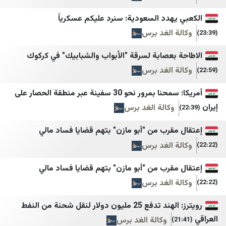
اقتصاد سوريا
خبرگزاری خبرآنلاین
جهينة نيوز JP
خبرگزاری دانشجو
يهدد السعودية: سنرد عليكم عسكرياً
 الغد برس
كوزال
خبرگزاری دفاع مقدس
مدارات كُرد
خبرگزاری رسا
 بعصابة لسرقة "الأبواب والشبابيك" في كركوك
 الغد برس
ليفانت نيوز
خبرگزاری موج
مدوّنة البخاري
خبرگزاری میزان
أمريكا: سمحنا بمرور نحو 30 سفينة عبر منطقة الحصار على
وكالة الغد برس
Spot Shot
خبرگزاری ورزش ایران
Etijahat Media
درباره پیشخوان
مقرب من "أبو مازن" بتهم قضايا فساد مالي
 الغد برس
Red TV
دیپلماسی ایرانی
ليبانون اون
رادیو فردا
مقرب من "أبو مازن" بتهم قضايا فساد مالي
 الغد برس
Voice Of Lebanon 100.5
روزنامه آرمان امروز
إعلام الوزارات اللبنانية
روزنامه دنیای اقتصاد
رويترز: الهند تدفع 25 مليون دولار لنقل شحنة من النفط
وكالة الغد برس
Lebanese DNA
رویداد ۲۴