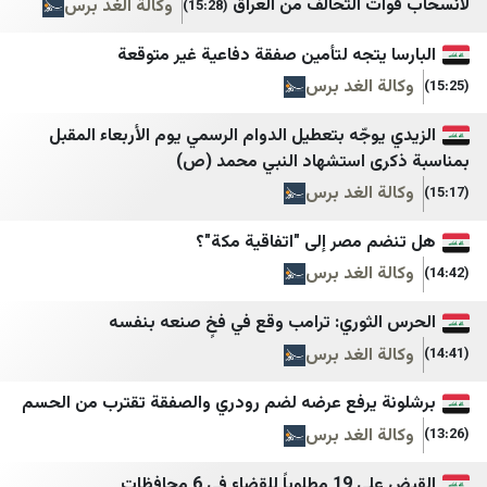
 التحالف من العراق
وكالة الغد برس
(15:28)
الوكالة الوطنية للإعلام
اسپوتنیک ایران
يتجه لتأمين صفقة دفاعية غير متوقعة
بتوقيت بيروت
الجادّة
 الغد برس
سيدر نيوز
ايران بالعراقي اندبندنت
وجّه بتعطيل الدوام الرسمي يوم الأربعاء المقبل
لبنان 23
AA Tr
ى استشهاد النبي محمد (ص)
لبنان 24
Milliyet
 الغد برس
النشرة
CNN TURK
 مصر إلى "اتفاقية مكة"؟
مركز بيروت للاخبار
TRT Haber
 الغد برس
التيار الوطني الحر
BBC TURK
لثوري: ترامب وقع في فخٍ صنعه بنفسه
المنار
Sputnik Türkiye
 الغد برس
الإعلام الحربي حزب الله
61SAAT
 يرفع عرضه لضم رودري والصفقة تقترب من الحسم
صوت بيروت إنترناشونال
akit
 الغد برس
وكالة أخبار اليوم
Haber3
ء في 6 محافظات