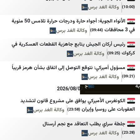
ميغافون
NTV
 الغد برس
وكالة أنباء آسيا
NY Times
الأنواء الجوية: أجواء حارة ودرجات حرارة تلامس 50 مئوية
SOLTV
LibnaNews
وكالة الغد برس
(09:44)
ديمقراطية نيوز
StarTR
كان الجيش يتابع جاهزية القطعات العسكرية في
المركزية
TOBB
وكالة الغد برس
أجواء برس
Türkiye Gazetesi
يركي: نتوقع التوصل إلى اتفاق بشأن هرمز قريباً
الصدارة نيوز
Türkiye Haber Ajansı
 الغد برس
جنوبية
Ulusal Kanal
2026/08/07
قلم سياسي
Yeni Şafak
س الأميركي يوافق على مشروع قانون لتشديد
وردنا
Yurt Gazetesi
 روسيا وإيران
وكالة الغد برس
(23:58)
لبنان اليوم
Bianet
اي يطلب التعاقد مع نجم أرسنال
mdm نيوز
يمن ديلي نيوز
 الغد برس