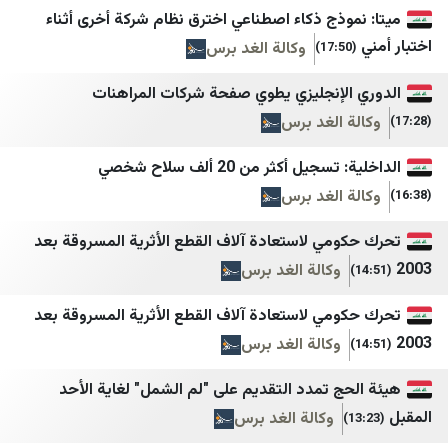
خبرگزاری مهر
وكالة خبر للأنباء
وذج ذكاء اصطناعي اخترق نظام شركة أخرى أثناء
ایسنا
يمن شباب نت
وكالة الغد برس
اخبار فوری
المهرية نت
الإنجليزي يطوي صفحة شركات المراهنات
فرارو
موقع بوست
 الغد برس
اطلاعات آنلاین
سبأ
جيل أكثر من 20 ألف سلاح شخصي
دالة
اصلاحات‌ نیوز
قناة الساحات
 الغد برس
ایران اکونومیست
الإعلام الحربي اليمني
ومي لاستعادة آلاف القطع الأثرية المسروقة بعد
خبر فوری
الثورة نت
وكالة الغد برس
Mypersia | ايران من
مأرب نت
ومي لاستعادة آلاف القطع الأثرية المسروقة بعد
آفتاب نیوز
سبتمبر نت
وكالة الغد برس
اتاق اصناف تهران
وكالة الصحافة اليمنية
ج تمدد التقديم على "لم الشمل" لغاية الأحد
اخبار فوری / مهم 🔖
عدن الغد
وكالة الغد برس