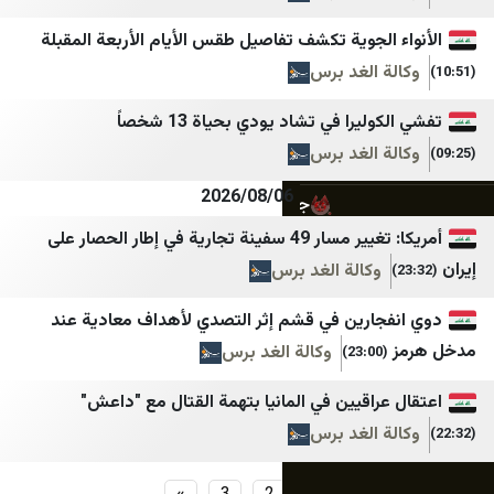
پانا
وكالة قدس نت للأنباء
الجوية تكشف تفاصيل طقس الأيام الأربعة المقبلة
پایگاه اطلاع رسانی مهرصبا
قناة فلسطين اليوم
 الغد برس
تابناک
عرب 48
ليرا في تشاد يودي بحياة 13 شخصاً
ريا
تقريب
بانيت
 الغد برس
تیتربرتر
بوابة الهدف
2026/08/06
جامعه خبر
شبكة نوى
أمريكا: تغيير مسار 49 سفينة تجارية في إطار الحصار على
جمهور
شبكة اجيال
وكالة الغد برس
جارين في قشم إثر التصدي لأهداف معادية عند
وكالة الغد برس
(23:00)
راقيين في المانيا بتهمة القتال مع "داعش"
 الغد برس