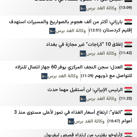
الأفضل نيوز
Habertürk
 الغد برس
Cumhuriyet
ZNN
: أكثر من ألف هجوم بالصواريخ والمسيرات استهدف
DefenceTurkey
IMLebanon
ان
وكالة الغد برس
(12:51)
Gazete Vatan
BelleBeirut
Dünya Gazetesi
MTV
 الغد برس
نداء الوطن
Ege Haber
العدل: سجن النجف المركزي يوفر 60 جهاز اتصال للنزلاء
صحيفة الجمهورية لبنان
Finansın Gündemi
ذويهم
وكالة الغد برس
(11:29)
مستقبل ويب
Haberler
الإيراني: لن أستقيل مهما حدث
صيدا اون لاين
Hürriyet
 الغد برس
Hürriyet Gazetecilik
Good-Press
"الفاو": ارتفاع أسعار الغذاء في تموز لأعلى مستوى منذ 3
الأحداث 24
Mezopotamya Ajansı
وكالة الغد برس
جديدنا
Mynet
 يقترب من ارتداء قميص ليفربول