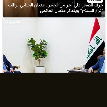
على أحر من الجمر.. عدنان الجنابي يراقب
ح" ويتذكر عثمان الغانمي
الأكثر قراءة
يوم
بحث مع سفير العراق الجديد في مدريد