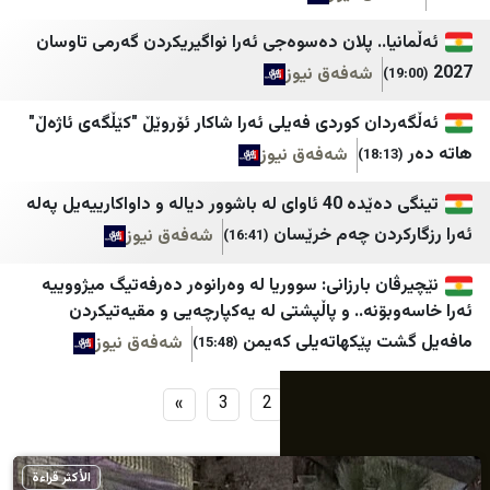
سروش خبر
الوكيل الإخباري
ا.. پلان دەسوەجی ئەرا نواگیریکردن گەرمی تاوسان
شەفەق نیوز
سنی آنلاین
معا
ن کوردی فەیلی ئەرا شاکار ئۆروێڵ "کێڵگەی ئاژەڵ"
شەفەق نیوز
تینگی دەێدە 40 ئاوای لە باشوور دیالە و داواکارییەیل پەلە
ردن چەم خرێسان
شەفەق نیوز
(16:41)
 بارزانی: سووریا لە وەرانوەر دەرفەتیگ میژووییە
نە.. و پاڵپشتی لە یەکپارچەیی و مقیەتیکردن
پێکهاتەیلی کەیمن
شەفەق نیوز
(15:48)
»
3
2
1
الأكثر قراءة