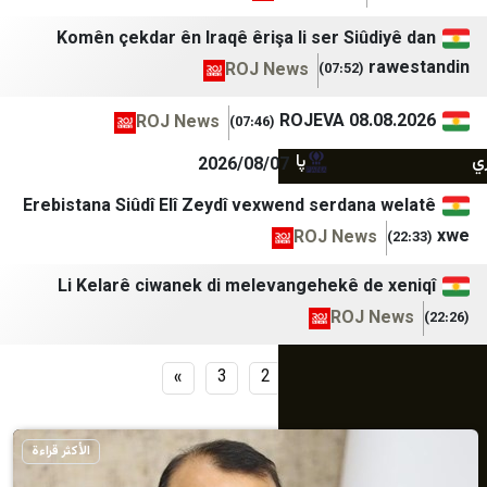
برنا
المشهد العربي
Komên çekdar ên Iraqê êrişa li ser Siûd
بلومبرگ فارسی
اليوم الثامن
r
ROJ News
(07:52)
بین المللی اهل بیت (ع)
درع الجنوب
خبرگزاری ایکنا
صحيفة 4 مايو
ROJEVA 08.0
ROJ News
(07:46)
پانا
يافع نيوز
2026/08/07
Erebistana Siûdî Elî Zeydî vexwend serdana
ROJ News
Li Kelarê ciwanek di melevangehekê de
ROJ 
»
3
2
1
الأكثر قراءة