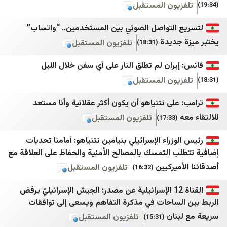
يون المستقبل
جريدة اللواء
اسپوتنیک ایران
التواصل الصوتي بين المستخدمين.. “واتساب”
تلفزيون المستقبل
الجادّة
ديدة
تلفزيون المستقبل
(18:31)
الوفاق نيوز
ايران بالعراقي اندبندنت
ران لم تطلق النار على أي سفن خلال الليل
ليبانون فايلز
AA Tr
يون المستقبل
ليبانون ديبايت
Milliyet
لى نتنياهو أن يكون أكثر عقلانية وأنا مستعد
الجديد
CNN TURK
تلفزيون المستقبل
(17:33)
TRT Haber
OTV
زراء الإسرائيلي بنيامين نتنياهو: أمامنا تحديات
BBC TURK
LBC
 التمسك بالمصالح الأمنية والحفاظ على العلاقة مع
الوكالة الوطنية للإعلام
Sputnik Türkiye
يركيين
تلفزيون المستقبل
(16:32)
بتوقيت بيروت
61SAAT
القناة 12 الإسرائيلية عن مصدر: الجيش الإسرائيليّ يرفض
ساحات في مذكرة التفاهم ويسعى إلى توافقات
سيدر نيوز
akit
نان
تلفزيون المستقبل
(15:31)
لبنان 23
Haber3