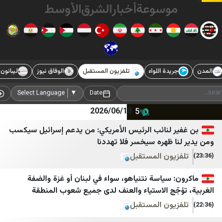
وسوعة
أخبار
الشرق
الأوسط
يدة اللواء
تلفزيون المستقبل
الوفاق نيوز
ليبانون فايلز
ليبانون
Red TV
شانا
ليبانون اون
شبستان
Add Source
Select Language
▼
Date
2026/06/18
Voice Of Lebanon 100.5
شرق
إعلام الوزارات اللبنانية
صراط نیوز
 لنائب الرئيس الأمريكي: من يدعم إسرائيل سيكسب
 ظهره سيخسر فلا تهددنا
Lebanese DNA
عصر ایران
يون المستقبل
هنا لبنان
فردا
سياسة نتنياهو، سواء في لبنان أو غزة والضفة
البديل
فرید مدرسی
ّج الاستياء والعنف لدى جميع شعوب المنطقة
تفاصيل
مجاهدین خلق ایران
يون المستقبل