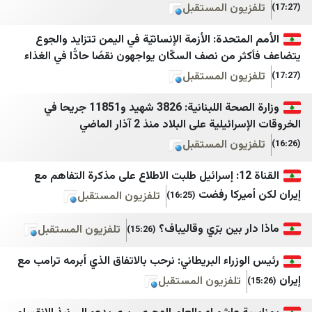
خبرگزاری دانشجو
شبكة فلسطين الإخبارية
يون المستقبل
خبرگزاری دفاع مقدس
فلسطين أون لاين
متحدة: الأزمة الإنسانيّة في اليمن تتزايد والجوع
خبرگزاری رسا
فلسطين الآن
 من نصف السكّان يواجهون نقصًا حادًّا في الغذاء
يون المستقبل
خبرگزاری موج
مصدر الإخبارية
خبرگزاری میزان
أمد للإعلام
وزارة الصحة اللبنانية: 3826 شهيد و11851 جريحا في
لية على البلاد منذ 2 آذار الماضي
خبرگزاری ورزش ایران
إذاعة صوت الغد
يون المستقبل
درباره پیشخوان
قدس برس
القناة 12: إسرائيل طلبت الاطلاع على مذكرة التفاهم مع
دیپلماسی ایرانی
جريدة القدس
يركا رفضت
تلفزيون المستقبل
(16:25)
رادیو فردا
صفا
 بين برّي وقاليباف؟
تلفزيون المستقبل
(15:26)
روزنامه آرمان امروز
شبكة راية الإعلامية
روزنامه دنیای اقتصاد
وكالة خبر
زراء البريطاني: نرحب بالاتفاق الذي أبرمه ترامب مع
تلفزيون المستقبل
رویداد ۲۴
وكالة سوا الإخبارية
سپاه قدس🇮🇷
موقع نابلس الاخباري