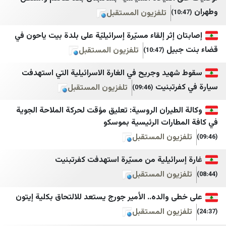
NTV
MTV
تلفزيون المستقبل
نداء الوطن
NY Times
إثر إلقاء مسيّرة إسرائيليّة على بلدة بيت ياحون في
يل
صحيفة الجمهورية لبنان
SOLTV
تلفزيون المستقبل
(10:47)
مستقبل ويب
StarTR
يد وجريح في الغارة الاسرائيلية التي استهدفت
صيدا اون لاين
TOBB
رتبنيت
تلفزيون المستقبل
(09:46)
Türkiye Gazetesi
Good-Press
طيران الروسية: تعليق مؤقت لحركة الملاحة الجوية
ارات الرئيسية بموسكو
الأحداث 24
Türkiye Haber Ajansı
يون المستقبل
جديدنا
Ulusal Kanal
رائيلية من مسيّرة استهدفت كفرتبنيت
ميغافون
Yeni Şafak
يون المستقبل
وكالة أنباء آسيا
Yurt Gazetesi
والده.. الأمير جورج يستعد للالتحاق بكلية إيتون
Bianet
LibnaNews
يون المستقبل
ديمقراطية نيوز
يمن ديلي نيوز