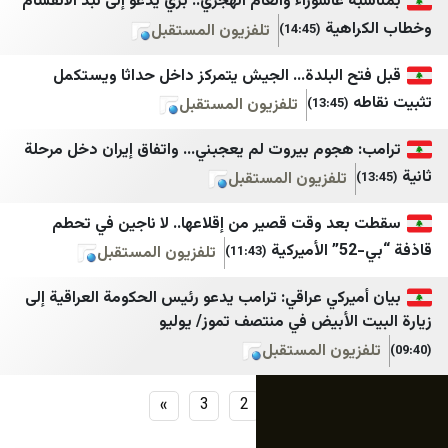
عاشوراء والعام الهجري.. بري يدعو إلى نبذ الانقسام
هية
تلفزيون المستقبل
(14:45)
سروش خبر
الوكيل الإخباري
سنی آنلاین
معا
 البلدة… الجيش يتمركز داخل حداثا ويستكمل
تلفزيون المستقبل
(13:45)
هجوم بيروت لم يعجبني… واتفاق إيران دخل مرحلة
تلفزيون المستقبل
د وقت قصير من إقلاعها.. لا ناجين في تحطم
تلفزيون المستقبل
(11:43)
ركي عراقي: ترامب يدعو رئيس الحكومة العراقية إلى
الأبيض في منتصف تموز/ يوليو
يون المستقبل
»
3
2
1