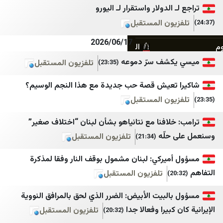
الدولار واستقرار لـ اليورو
المركزية
الصحوة نت
يون المستقبل
أجواء برس
المشهد اليمني
2026/06/17
الصدارة نيوز
تعز تايم
كشف سرّ دموعه
تلفزيون المستقبل
(23:35)
جنوبية
سهيل نت
قلم سياسي
يمن برس
تعيش قصة حب جديدة مع هذا النجم الوسيم؟
يون المستقبل
وردنا
نيوزيمن
لبنان اليوم
الساحل الغربي
لافنا مع نتانياهو بشأن لبنان “اختلاف صغير”
حلّه
تلفزيون المستقبل
(21:34)
mdm نيوز
العين الثالثة
أخبار بلس
المصدر أونلاين
ميركي: لبنان مشمول بوقف النار وفقا لمذكرة
تلفزيون المستقبل
Tehran Times
بلقيس
IranWire
الرأي برس
لبيت الأبيض: الضرر الذي لحق بالمرافق النووية
كبيرا وفعالا جدا
تلفزيون المستقبل
(20:32)
Iran International
نافذة اليمن