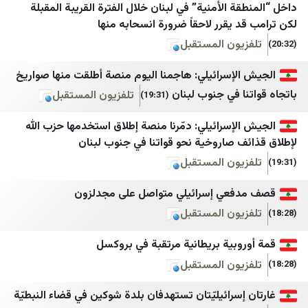
تیتربرتر
شهاب
 الأمنية” في لبنان خلال الفترة القريبة المقبلة
 يقرر لاحقاً ضرورة انسحابه منها
جامعه خبر
المركز الفلسطيني للإعلام
يون المستقبل
جمهور
تلفزيون فلسطين
لإسرائيلي: هاجمنا اليوم منصة أطلقت منها صواريخ
جهان نيوز
قناة الاقصئ
ا في جنوب لبنان
تلفزيون المستقبل
(19:31)
چرک‌نویس مدیا
مكتب إعلام الأسرى
إسرائيلي: دمّرنا منصة إطلاق استخدمها حزب الله
خانه ملت
غزة الان
 صاروخية نحو قواتنا في جنوب لبنان
خبر فارسی
فجر نيوز
يون المستقبل
ريا
خبرگزاری اقتصادی ایران
فتح
عي إسرائيلي متواصل على مجدلزون
خبرگزاری ایلنا
حماس
يون المستقبل
خبرگزاری بسیج
كتائب القسام
وبية بريطانية مرتقبة في بروكسل
خبرگزاری حوزه
سرايا القدس الإعلام الحرب
يون المستقبل
خبرگزاری خبرآنلاین
شبكة الأخبار الفلسطينية
سرائيليّتان تستهدفان بلدة شوكين في قضاء النبطيّة