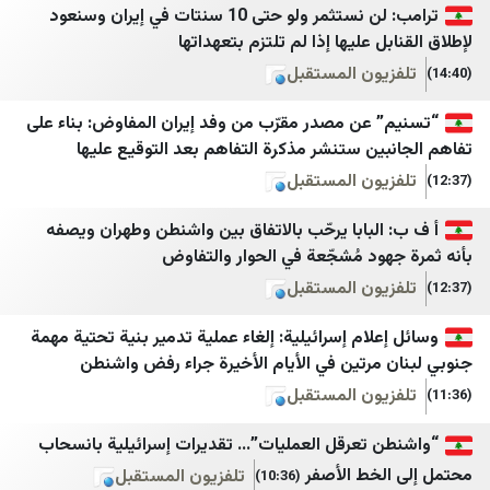
اطلاعات آنلاین
عدن الحدث
ترامب: لن نستثمر ولو حتى 10 سنتات في إيران وسنعود
ل عليها إذا لم تلتزم بتعهداتها
اصلاحات‌ نیوز
عدن 24
يون المستقبل
ایران اکونومیست
سما عدن الإخبارية
 عن مصدر مقرّب من وفد إيران المفاوض: بناء على
خبر فوری
عدن تايم
ين ستنشر مذكرة التفاهم بعد التوقيع عليها
Mypersia | ايران من
حضرموت21
يون المستقبل
آفتاب نیوز
الأمناء نت
لبابا يرحّب بالاتفاق بين واشنطن وطهران ويصفه
اتاق اصناف تهران
المشهد العربي
ود مُشجّعة في الحوار والتفاوض
يون المستقبل
اخبار فوری / مهم 🔖
اليوم الثامن
اعتماد آنلاین
درع الجنوب
لام إسرائيلية: إلغاء عملية تدمير بنية تحتية مهمة
مرتين في الأيام الأخيرة جراء رفض واشنطن
دالة
اقتصاد آنلاین
صحيفة 4 مايو
يون المستقبل
انتخاب
يافع نيوز
 تعرقل العمليات”… تقديرات إسرائيلية بانسحاب
ایبنا
وفا
لخط الأصفر
تلفزيون المستقبل
(10:36)