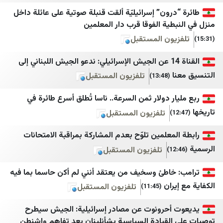
رون” إسرائيليّة ألقت قنبلة صوتية على عائلة داخل
لبنان 24
Habertürk
طية الفوقا قرب دار المعلمين
النشرة
Cumhuriyet
يون المستقبل
مركز بيروت للاخبار
DefenceTurkey
القناة 14 عن الجيش الإسرائيلي: ندعو الجيش اللبناني إلى
التيار الوطني الحر
Gazete Vatan
تلفزيون المستقبل
(13:48)
المنار
Dünya Gazetesi
ر دولار ثمن السرعة.. ناسا تُطلق أسرع طائرة في
الإعلام الحربي حزب الله
Ege Haber
تلفزيون المستقبل
صوت بيروت إنترناشونال
Finansın Gündemi
معلمين تلوّح بعدم المشاركة بمراقبة الامتحانات
وكالة أخبار اليوم
Haberler
تلفزيون المستقبل
الأفضل نيوز
Hürriyet
 خاطئ وسخيف من يعتقد أنني لم أكن حاسما بما فيه
Hürriyet Gazetecilik
ZNN
ران
تلفزيون المستقبل
(11:45)
Mezopotamya Ajansı
IMLebanon
أحرونوت عن مصادر إسرائيلية: الجيش سيطرح
Mynet
BelleBeirut
لقيادة السياسية بشأنلبنان بعد تفاهم واشنطن