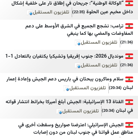
اساس ميديا
مجله اینترنتی برترین
 الوطنية”: جريحان في إطلاق نار على خلفية إشكال
بالمباشر
مرکز اسناد انقلاب اسلامی
ين الحلوة
تلفزيون المستقبل
(22:35)
VTV Lebanon
مسیح علی‌نژاد
نشجع الجميع في الشرق الأوسط على دعم
لمضي بها كما ينبغي
حكي موزون
جنگ پژوهی
يون المستقبل
طيون
کیان ملی 1
دل 1-1
Roula Nasr
خبر فوری newscenter
يون المستقبل
سالم زهران
مشرق نیوز
اكرون يبحثان في باريس دعم الجيش وإعادة إعمار
Mona Succar Labaky
هرانا
تلفزيون المستقبل
لبنان الكبير
همشهری آنلاین
القناة 13 الإسرائيلية: الجيش أبلغ أميركا بخرائط انتشار قواته
Newsalist
هم‌میهن
تلفزيون المستقبل
النهار
ورزش سه
لإسرائيلي: اعترضنا صواريخ وسقطت أخرى في
الديار
وطن امروز
واتنا في جنوب لبنان من دون إصابات
المدن
بی بی سی