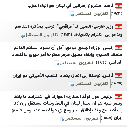
Iran Herald
وكالة خبر للأنباء
شروع إسرائيل في لبنان هو إنهاء الحزب
يون المستقبل
Iran Times
يمن شباب نت
ANA
المهرية نت
جية الصين لـ “عراقجي”: نرحب بمذكرة التفاهم
لتزام بتنفيذها
تلفزيون المستقبل
(18:31)
IRANA
موقع بوست
اقتصاد نیوز
سبأ
زراء الهندي مودي: آمل أن يسود السلام الدائم
، وإبقاء مضيق هرمز مفتوحاً أمر حيوي للاقتصاد
خبرگزاری تسنیم
قناة الساحات
تلفزيون المستقبل
خبرگزاری صدا و سیم
الإعلام الحربي اليمني
وصلنا إلى اتفاق يخدم الشعب الأميركي مع إيران
خبرگزاری فارس
الثورة نت
يون المستقبل
خبرگزاری مهر
مأرب نت
ون لوفد المطارنة الموارنة في الاغتراب: ما بلغنا
ایسنا
سبتمبر نت
 ان مسار لبنان في المفاوضات مستقل وإن كنا
اخبار فوری
وكالة الصحافة اليمنية
وقف إطلاق النار ومع أي دولة تساعدنا ومن ضمنها
تلفزيون المستقبل
فرارو
عدن الغد