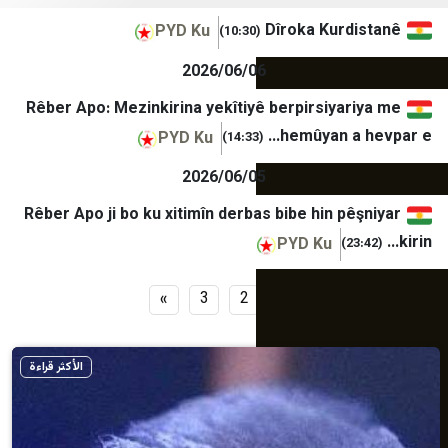
Dîroka Kur
PYD Ku
(10:30)
2026/06/06
Rêber Apo: Mezinkirina yekîtiyê berpirsiya
hemûyan a
PYD Ku
(14:33)
2026/06/05
Rêber Apo ji bo ku xitimîn derbas bibe hin p
PYD Ku
»
3
2
1
الأكثر قراءة