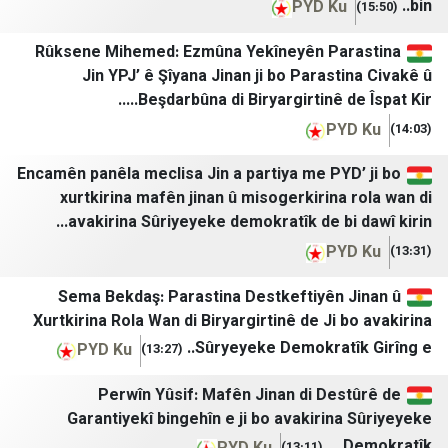
PYD Ku
خبرگزاری ایلنا
موقع نابلس الاخباري
خبرگزاری بسیج
الوكيل الإخباري
Rûksene Mihemed: Ezmûna Yekîneyên Par
Jin YPJ’ ê Şîyana Jinan ji bo Parasti
خبرگزاری حوزه
معا
Beşdarbûna di Biryargirtinê de 
رة
خبرگزاری خبرآنلاین
B نيوز
PY
خبرگزاری دانشجو
راديو بيت لحم
Encamên panêla meclisa Jin a partiya me PYD
خبرگزاری دفاع مقدس
شبكة قدس الإخبارية
xurtkirina mafên jinan û misogerkirina 
avakirina Sûriyeyeke demokratîk de bi 
خبرگزاری رسا
شبكة فايرل
PY
خبرگزاری موج
السبيل
Sema Bekdaş: Parastina Destkeftiyên 
خبرگزاری میزان
شبكة وتر الاعلامية
Xurtkirina Rola Wan di Biryargirtinê de Ji 
خبرگزاری ورزش ایران
وكالة سند للأنباء
Sûryeyeke Demokratîk
PYD Ku
(13:27)
درباره پیشخوان
القدس البوصلة
Perwîn Yûsif: Mafên Jinan di Des
دیپلماسی ایرانی
بالغراف
Garantiyekî bingehîn e ji bo avakirina
D