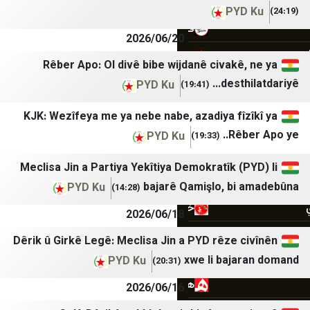
فردا
C14
PY
فرید مدرسی
Forbes Israel مغلق كلاود
2026/06/20
مجاهدین خلق ایران
Besacenter
Rêber Apo: Ol divê bibe wijdanê civakê
مجله اینترنتی برترین
Bicom
dest
PYD Ku
(19:41)
مرکز اسناد انقلاب اسلامی
Biz
KJK: Wezîfeya me ya nebe nabe, azadiya fî
مسیح علی‌نژاد
Israel Hayom
Rêb
PYD Ku
(19:33)
جنگ پژوهی
Israel National News
Meclisa Jin a Partiya Yekîtiya Demokratîk (
کیان ملی 1
Calcalist
bajarê Qamişlo, bi
PYD Ku
(14:28)
خبر فوری newscenter
Davar
2026/06/18
مشرق نیوز
0404
Dêrik û Girkê Legê: Meclisa Jin a PYD rêze 
هرانا
Epoch
xwe li baj
PYD Ku
(20:31)
همشهری آنلاین
Globes
2026/06/16