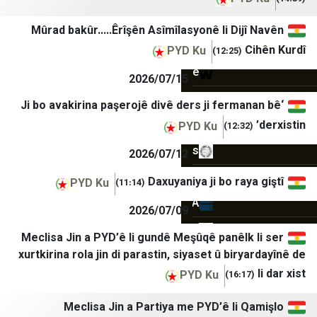
أخبار بلس
عدن الحدث
Mûrad bakûr…..Êrîşên Asîmîlasyonê li Dij
Tehran Times
عدن 24
PYD Ku
(12:25)
IranWire
سما عدن الإخبارية
2026/07/15
Iran International
عدن تايم
‘Ji bo avakirina paşerojê divê ders ji ferm
Iran Herald
حضرموت21
PYD Ku
Iran Times
الأمناء نت
2026/07/12
ANA
المشهد العربي
Daxuyaniya ji bo ray
PYD Ku
(11:14)
IRANA
اليوم الثامن
2026/07/09
اقتصاد نیوز
درع الجنوب
Meclisa Jin a PYD’ê li gundê Meşûqê panêlk
xurtkirina rola jin di parastin, siyaset û bir
خبرگزاری تسنیم
صحيفة 4 مايو
PYD Ku
خبرگزاری صدا و سیم
يافع نيوز
Meclisa Jin a Partiya me PYD’ê li 
خبرگزاری فارس
وفا