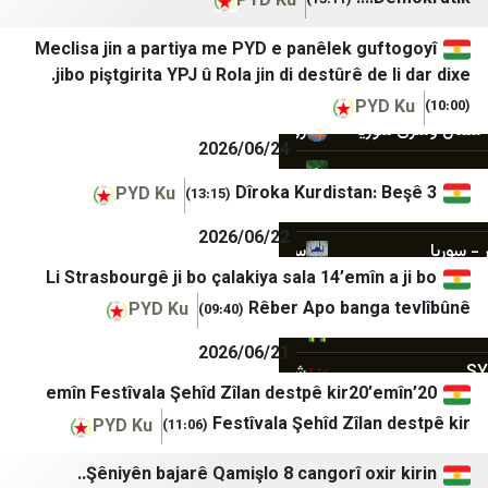
PYD Ku
(13:11)
رادیو فردا
قناة المواطن
روزنامه آرمان امروز
تحقق الفلسطيني
Meclisa jin a partiya me PYD e panêlek gu
jibo piştgirita YPJ û Rola jin di destûrê de 
روزنامه دنیای اقتصاد
وكالة صدى نيوز
PY
ريا
رویداد ۲۴
صدى الإعلام
2026/06/24
سپاه قدس🇮🇷
إختيار
Dîroka Kurdistan:
PYD Ku
(13:15)
سروش خبر
مكان
2026/06/22
سنی آنلاین
Times of Israel
Li Strasbourgê ji bo çalakiya sala 14’emîn 
شانا
Haaretz
Rêber Apo banga
PYD Ku
(09:40)
شبستان
Israel365News
2026/06/21
شرق
i24news
20’emîn Festîvala Şehîd Zîlan destpê kir20’
صراط نیوز
N12
Festîvala Şehîd Zîlan
PYD Ku
(11:06)
عصر ایران
13TV
Şêniyên bajarê Qamişlo 8 cangorî oxir 