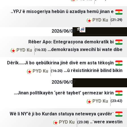
Hürriyet Gazetecilik
عمان نت
YPJˊê misogeriya hebûn û azadiya hemû ji
Mezopotamya Ajansı
صحيفة المقر
PY
Mynet
جراءة نيوز
2026/06/08
NTV
صحيفة نيسان الإلكترونية
Rêber Apo: Entegrasyona demokr
demokrasiya xwecihî bi
NY Times
وكالة عمون الاخبارية
PYD Ku
(16:33)
SOLTV
وكالة رم
Dêrîk…..Ji bo qebûlkirina jinê divê em asta 
û rêxistinkirinê 
PYD Ku
(16:20)
2026/06/07
Jinan polîtîkayên ‘şerê taybet’ şermezar
PY
ˋWê li NY’ê ji bo Kurdan statuya neteweya 
wer
PYD Ku
(23:38)