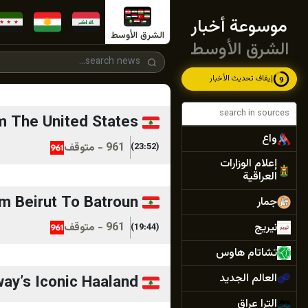
موسوعة أخبار
الشرق الأوسط
الشرق الأوسط
إيقاف تحديث الأخبار
8
om The United States
واع
961 - متوقف
(23:52)
إعلام الوزارات
العراقية
m Beirut To Batroun
جمار
نيريج
961 - متوقف
(19:44)
تشاتام هاوس
العالم الجديد
ay’s Iconic Haaland
الترا عراق