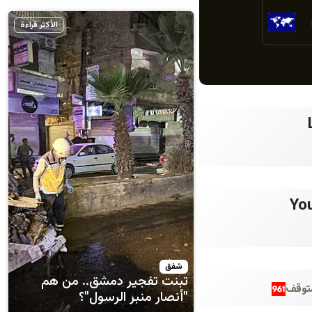
الأكثر قراءة
You
شفق
تبنت تفجير دمشق.. من هم
"أنصار منبر الرسول"؟