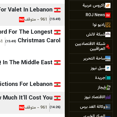
زاكروس عربية
or Valet In Lebanon
ROJ News
961 - متوقف
(15:49)
راديو نوا
ord For The Longest
شبكة لالش
Christmas Carol
961 -
(15:49)
شبكة الاقتصاديين
العراقيين
ساحة التحرير
 In The Middle East
سيل نيوز
جريدة
ictions For Lebanon
إيجاز
 Much It’ll Cost You
الاقتصاد نيوز
وكالة الغد برس
961 - متوقف
(14:26)
المركز الخبري