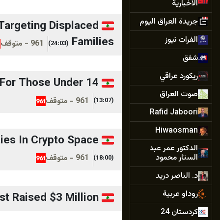
الاخبارية
جريدة العراق اليوم
Targeting Displaced
الفرات نيوز
Families
961 - متوقف
(24:03)
شفق
ريكورد عراقي
 For Those Under 14
صوت العراق
961 - متوقف
(13:07)
Rafid Jaboori
Hiwaosman
ies In Crypto Space
الدكتور عمر عبد
الستار محمود
961 - متوقف
(18:00)
د. الناصر دريد
روداو عربية
t Raised $3 Million
كردستان 24