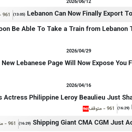
2026/06/12
Lebanon Can Now Finally Export To
961 - متوقف
(13:05)
oon Be Able To Take a Train from Lebanon 
2026/04/29
 New Lebanese Page Will Now Expose You Fo
2026/04/16
is Actress Philippine Leroy Beaulieu Just S
961 - متوقف
(16:29)
Shipping Giant CMA CGM Just Ac
961 - متوقف
(16:29)