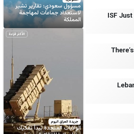
مسؤول سعودي: تقارير تشير
لاستعداد جماعات لمهاجمة
ISF Just
المملكة
الأكثر قراءة
There’s
Leban
جريدة العراق اليوم
الولايات المتحدة تبدأ تفكيك