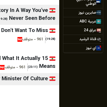
الوطني
tory In A Way You’ve
صابرين نيوز
Never Seen Before
(19:28)
عربية ABC
 Don’t Want To Miss
عراق 24
قناة الرشيد
961 - متوقف
(19:28)
اي نيوز
قناة الجنوب
 What It Actually
Means
عراق أوبزيرفر
961 - متوقف
(23:11)
وكالة الحدث
Minister Of Culture
الساعة
وكالة فيديو
وكالة اليوم