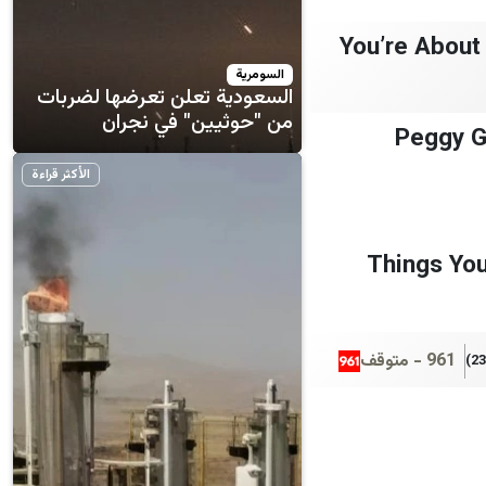
You’re About 
السومرية
السعودية تعلن تعرضها لضربات
من "حوثيين" في نجران
Peggy G
الأكثر قراءة
15 Things Y
961 - متوقف