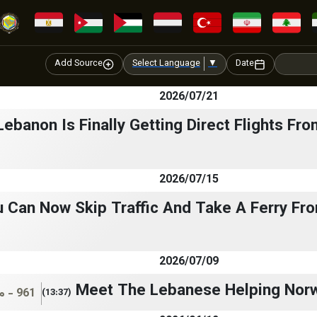
Add Source
Select Language
▼
Date
2026/07/21
Lebanon Is Finally Getting Direct Flights Fr
2026/07/15
 Can Now Skip Traffic And Take A Ferry Fro
2026/07/09
Meet The Lebanese Helping Norw
961 - متوقف
(13:37)