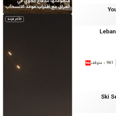
منظوماتها للدفاع الجوي في
العراق مع اقتراب موعد الانسحاب
Yo
الأكثر قراءة
Leban
961 - متوقف
Ski S