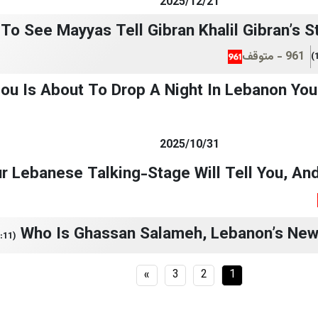
2025/12/21
To See Mayyas Tell Gibran Khalil Gibran’s S
961 - متوقف
ou Is About To Drop A Night In Lebanon You
2025/10/31
our Lebanese Talking-Stage Will Tell You, And
Who Is Ghassan Salameh, Lebanon’s New 
(23:11)
»
3
2
1